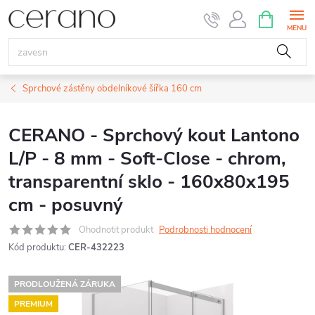
Přejít
NÁKUPNÍ
KOŠÍK
na
obsah
Sprchové zástěny obdelníkové šířka 160 cm
CERANO - Sprchový kout Lantono
L/P - 8 mm - Soft-Close - chrom,
transparentní sklo - 160x80x195
cm - posuvný
Ohodnotit produkt
Podrobnosti hodnocení
Kód produktu:
CER-432223
PRODLOUŽENÁ ZÁRUKA
PREMIUM