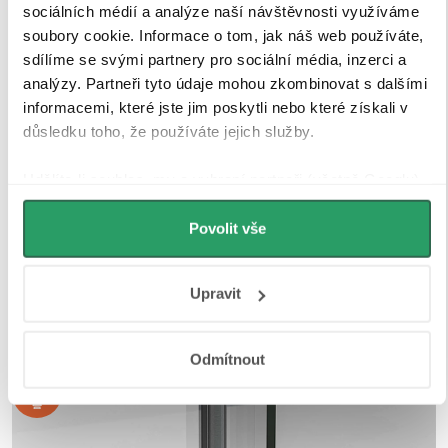
zajišťují jejich bezpečné přilnutí.
sociálních médií a analýze naší návštěvnosti využíváme
soubory cookie. Informace o tom, jak náš web používáte,
sdílíme se svými partnery pro sociální média, inzerci a
analýzy. Partneři tyto údaje mohou zkombinovat s dalšími
informacemi, které jste jim poskytli nebo které získali v
důsledku toho, že používáte jejich služby.
Udělíte-li souhlas, my a vybraní partneři (včetně Googlu)
můžeme používat cookies pro analytiku a
personalizovanou reklamu. Jak Google zpracovává
Povolit vše
osobní údaje najdete na stránkách
Business Data
Responsibility
a
Jak Google používá informace z webů
Upravit
a aplikací
.
Odmítnout