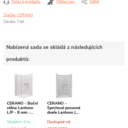
Dotaz k produktu
Hlídací pes
Sdílet
Značka:
CERANO
Záruka
:
7 let
Nabízená sada se skládá z následujících
produktů:
CERANO - Boční
CERANO -
stěna Lantono
Sprchové posuvné
L/P - 8 mm -
dveře Lantono L/P
chrom,
- 8 mm - Soft-
transparentní sklo
Close - chrom,
Skladem 4 ks
Dostupné od
- 80x195 cm
transparentní sklo