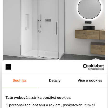
Magnetické lišty
Souhlas
Detaily
Více o cookies
Zavírání pomocí magnetických lišt
pevně drží
sprchové dveře a zabraňuje jejich samovolnému
Tato webová stránka používá cookies
otevírání. Lišty jsou umístěny na hraně dveří a rámu
nebo mezi dvěma skleněnými křídly, kde magnety
K personalizaci obsahu a reklam, poskytování funkcí