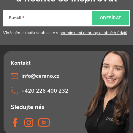
a
t
E-mail
ODEBÍRAT
í
Vložením e-mailu souhlasíte s
podmínkami ochrany osobních údajů
info
@
cerano.cz
+420 226 400 232