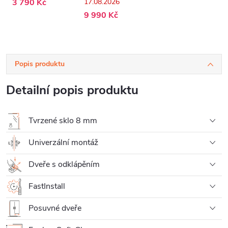
3 790 Kč
17.08.2026
- 160x195 cm
9 990 Kč
Popis produktu
Detailní popis produktu
Tvrzené sklo 8 mm
Univerzální montáž
Dveře s odklápěním
FastInstall
Posuvné dveře