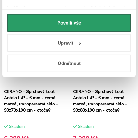
DO KOŠÍKU
DO KOŠÍKU
Udělíte-li souhlas, my a vybraní partneři (včetně Googlu)
můžeme používat cookies pro analytiku a
personalizovanou reklamu. Jak Google zpracovává
Povolit vše
PRODLOUŽENÁ ZÁRUKA
PRODLOUŽENÁ ZÁRUKA
osobní údaje najdete na stránkách
Business Data
Responsibility
a
Jak Google používá informace z
Upravit
webů a aplikací
.
Odmítnout
CERANO - Sprchový kout
CERANO - Sprchový kout
Antelo L/P - 6 mm - černá
Antelo L/P - 6 mm - černá
matná, transparentní sklo -
matná, transparentní sklo -
90x70x190 cm - otočný
90x80x190 cm - otočný
Skladem
Skladem