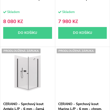
d
u
Skladem
Skladem
u
k
8 080 Kč
7 980 Kč
k
t
DO KOŠÍKU
DO KOŠÍKU
t
ů
ů
PRODLOUŽENÁ ZÁRUKA
PRODLOUŽENÁ ZÁRUKA
CERANO - Sprchový kout
CERANO - Sprchový kout
Antelo L/P - 6 mm - černá
Marino L/P - 6 mm - chrom,