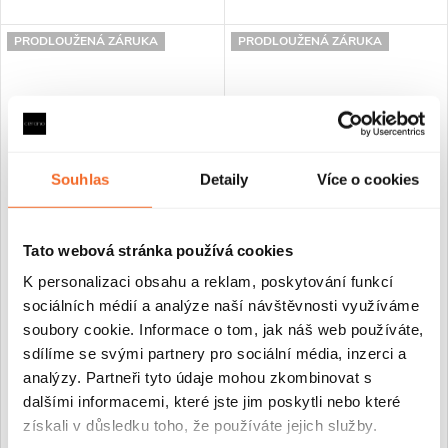
PRODLOUŽENÁ ZÁRUKA
PRODLOUŽENÁ ZÁRUKA
Souhlas
Detaily
Více o cookies
Tato webová stránka používá cookies
CERANO - Sprchový kout
CERANO - Sprchový kout
Antelo L/P - 6 mm - černá
Antelo L/P - 6 mm - černá
K personalizaci obsahu a reklam, poskytování funkcí
matná, transparentní sklo -
matná, transparentní sklo -
sociálních médií a analýze naší návštěvnosti využíváme
90x40x190 cm - otočný
90x60x190 cm - otočný
soubory cookie. Informace o tom, jak náš web používáte,
sdílíme se svými partnery pro sociální média, inzerci a
Skladem
Skladem
analýzy. Partneři tyto údaje mohou zkombinovat s
dalšími informacemi, které jste jim poskytli nebo které
6 280 Kč
6 680 Kč
získali v důsledku toho, že používáte jejich služby.