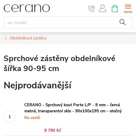
Přejít
NÁKUPNÍ
KOŠÍK
na
obsah
Obdélníkové zástěny
Sprchové zástěny obdelníkové
šířka 90-95 cm
Nejprodávanější
CERANO - Sprchový kout Porte L/P - 8 mm - černá
matná, transparentní sklo - 90x100x195 cm - otočný
Na cestě
8 780 Kč