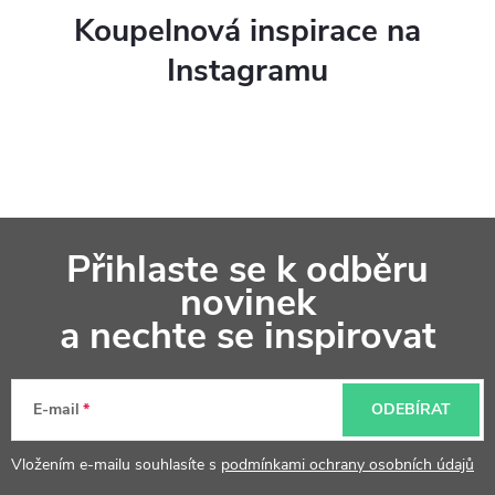
y
Koupelnová inspirace na
v
Instagramu
ý
p
i
s
Z
u
Přihlaste se k odběru
á
novinek
p
a nechte se inspirovat
a
t
E-mail
ODEBÍRAT
í
Vložením e-mailu souhlasíte s
podmínkami ochrany osobních údajů