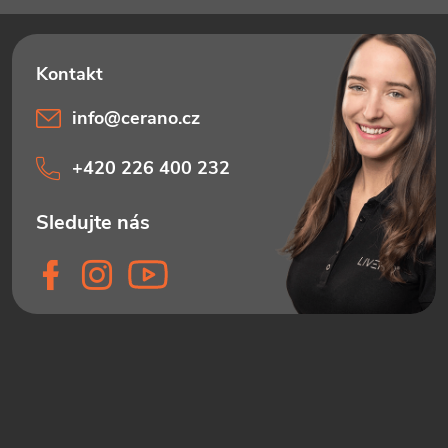
info
@
cerano.cz
+420 226 400 232