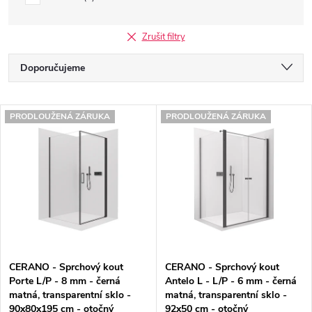
Zrušit filtry
Ř
Doporučujeme
a
Nejlevnější
V
z
PRODLOUŽENÁ ZÁRUKA
PRODLOUŽENÁ ZÁRUKA
Nejdražší
ý
e
Nejprodávanější
p
n
Abecedně
i
í
s
p
p
r
CERANO - Sprchový kout
CERANO - Sprchový kout
r
o
Porte L/P - 8 mm - černá
Antelo L - L/P - 6 mm - černá
matná, transparentní sklo -
matná, transparentní sklo -
o
d
90x80x195 cm - otočný
92x50 cm - otočný