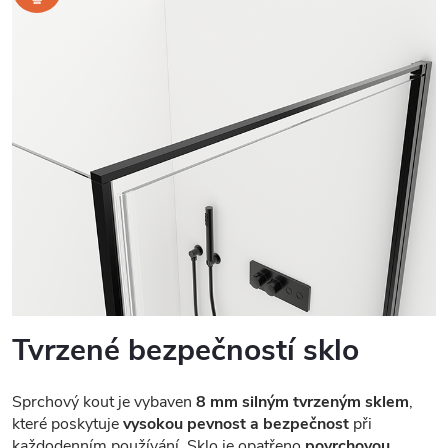
Tvrzené bezpečností sklo
Sprchový kout je vybaven
8 mm silným tvrzeným sklem
,
které poskytuje
vysokou pevnost a bezpečnost
při
každodenním používání. Sklo je opatřeno
povrchovou