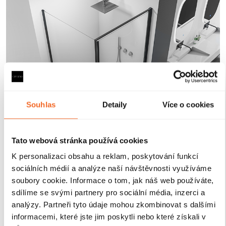
Souhlas
Detaily
Více o cookies
Tato webová stránka používá cookies
K personalizaci obsahu a reklam, poskytování funkcí
sociálních médií a analýze naší návštěvnosti využíváme
Magnetické lišty
soubory cookie. Informace o tom, jak náš web používáte,
sdílíme se svými partnery pro sociální média, inzerci a
analýzy. Partneři tyto údaje mohou zkombinovat s dalšími
Zavírání pomocí magnetických lišt
pevně drží
informacemi, které jste jim poskytli nebo které získali v
sprchové dveře a zabraňuje jejich samovolnému