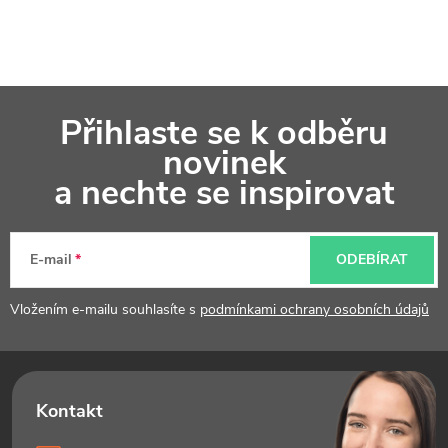
Z
Přihlaste se k odběru
á
novinek
p
a nechte se inspirovat
a
t
E-mail
ODEBÍRAT
í
Vložením e-mailu souhlasíte s
podmínkami ochrany osobních údajů