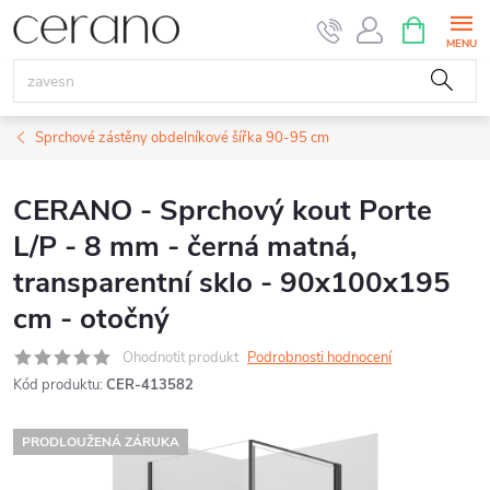
Přejít
NÁKUPNÍ
KOŠÍK
na
obsah
Sprchové zástěny obdelníkové šířka 90-95 cm
CERANO - Sprchový kout Porte
L/P - 8 mm - černá matná,
transparentní sklo - 90x100x195
cm - otočný
Ohodnotit produkt
Podrobnosti hodnocení
Kód produktu:
CER-413582
PRODLOUŽENÁ ZÁRUKA