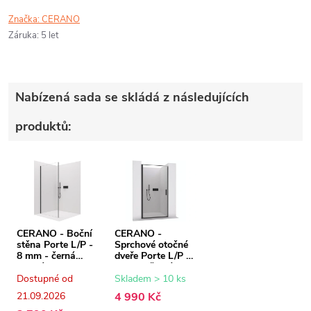
Značka:
CERANO
Záruka
:
5 let
Nabízená sada se skládá z následujících
produktů:
CERANO - Boční
CERANO -
stěna Porte L/P -
Sprchové otočné
8 mm - černá
dveře Porte L/P -
matná,
8 mm - černá
transparentní sklo
matná,
Dostupné od
Skladem > 10 ks
- 100x195 cm
transparentní sklo
21.09.2026
4 990 Kč
- 90x195 cm