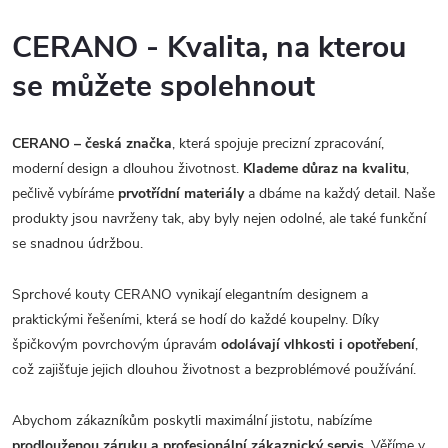
CERANO - Kvalita, na kterou
se můžete spolehnout
CERANO – česká značka
, která spojuje precizní zpracování,
moderní design a dlouhou životnost.
Klademe důraz na kvalitu
,
pečlivě vybíráme
prvotřídní materiály
a dbáme na každý detail. Naše
produkty jsou navrženy tak, aby byly nejen odolné, ale také funkční
se snadnou údržbou.
Sprchové kouty CERANO vynikají elegantním designem a
praktickými řešeními, která se hodí do každé koupelny. Díky
špičkovým povrchovým úpravám
odolávají vlhkosti i opotřebení
,
což zajišťuje jejich dlouhou životnost a bezproblémové používání.
Abychom zákazníkům poskytli maximální jistotu, nabízíme
prodlouženou záruku a profesionální zákaznický servis.
Věříme v