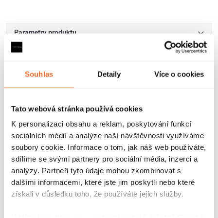
Parametry produktu
Soubory ke stažení
Souhlas
Detaily
Více o cookies
Recenze
Diskuse
Tato webová stránka používá cookies
K personalizaci obsahu a reklam, poskytování funkcí
Značka
sociálních médií a analýze naší návštěvnosti využíváme
soubory cookie. Informace o tom, jak náš web používáte,
sdílíme se svými partnery pro sociální média, inzerci a
Další inspirace
analýzy. Partneři tyto údaje mohou zkombinovat s
dalšími informacemi, které jste jim poskytli nebo které
získali v důsledku toho, že používáte jejich služby.
Udělíte-li souhlas, my a vybraní partneři (včetně Googlu)