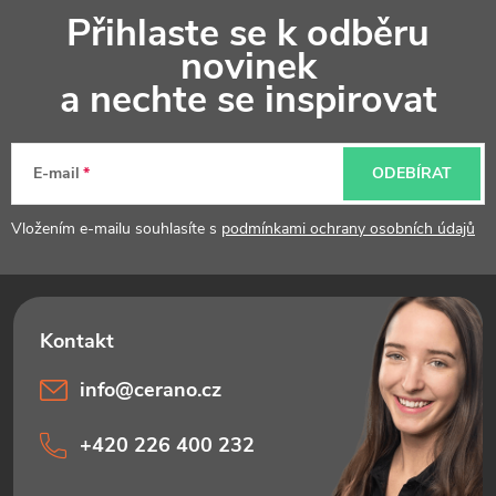
Z
Přihlaste se k odběru
á
novinek
p
a nechte se inspirovat
a
t
E-mail
ODEBÍRAT
í
Vložením e-mailu souhlasíte s
podmínkami ochrany osobních údajů
info
@
cerano.cz
+420 226 400 232