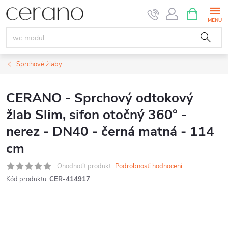
Přejít
NÁKUPNÍ
KOŠÍK
na
obsah
Sprchové žlaby
CERANO - Sprchový odtokový
žlab Slim, sifon otočný 360° -
nerez - DN40 - černá matná - 114
cm
Ohodnotit produkt
Podrobnosti hodnocení
Kód produktu:
CER-414917