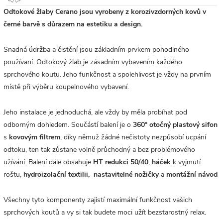
Odtokové žlaby Cerano jsou vyrobeny z korozivzdorných kovů v
černé barvě s důrazem na estetiku a design.
Snadná údržba a čistění jsou základním prvkem pohodlného
používaní. Odtokový žlab je zásadním vybavením každého
sprchového koutu. Jeho funkčnost a spolehlivost je vždy na prvním
místě při výběru koupelnového vybavení.
Jeho instalace je jednoduchá, ale vždy by měla probíhat pod
odborným dohledem. Součástí balení je o
360°
otočný plastový sifon
s
kovovým filtrem
, díky němuž žádné nečistoty nezpůsobí ucpání
odtoku, ten tak zůstane volně průchodný a bez problémového
užívání. Balení dále obsahuje
HT redukci 50/40
,
háček
k vyjmutí
roštu,
hydroizolační textilii,
nastavitelné nožičky
a
montážní návod
Všechny tyto komponenty zajistí maximální funkčnost vašich
sprchových koutů a vy si tak budete moci užít bezstarostný relax.