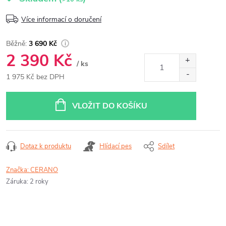
Více informací o doručení
3 690 Kč
2 390 Kč
/ ks
1 975 Kč bez DPH
Měrná
cena:
VLOŽIT DO KOŠÍKU
Dotaz k produktu
Hlídací pes
Sdílet
Značka:
CERANO
Záruka
:
2 roky