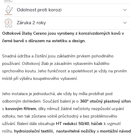
Odolnost proti korozi
Záruka 2 roky
Odtokové žlaby Cerano jsou vyrobeny z korozivzdorných kovů v
černé barvě s důrazem na estetiku a design.
Snadná údržba a čistění jsou základním prvkem pohodlného
používaní. Odtokový žlab je zásadním vybavením každého
sprchového koutu. Jeho funkčnost a spolehlivost je vždy na prvním
místě při výběru koupelnového vybavení.
Jeho instalace je jednoduchá, ale vždy by měla probíhat pod
odborným dohledem. Součástí balení je o
360°
otočný plastový sifon
s
kovovým filtrem
, díky němuž žádné nečistoty nezpůsobí ucpání
odtoku, ten tak zůstane volně průchodný a bez problémového
užívání. Balení dále obsahuje
HT redukci 50/40
,
háček
k vyjmutí
roštu,
hydroizolační textilii,
nastavitelné nožičky
a
montážní návod