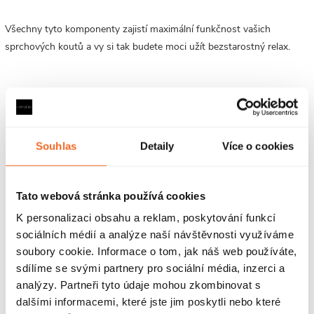
Všechny tyto komponenty zajistí maximální funkčnost vašich
sprchových koutů a vy si tak budete moci užít bezstarostný relax.
Parametry produktu
Soubory ke stažení
Souhlas
Detaily
Více o cookies
Recenze
Tato webová stránka používá cookies
Diskuse
K personalizaci obsahu a reklam, poskytování funkcí
sociálních médií a analýze naší návštěvnosti využíváme
Značka
soubory cookie. Informace o tom, jak náš web používáte,
sdílíme se svými partnery pro sociální média, inzerci a
analýzy. Partneři tyto údaje mohou zkombinovat s
Další inspirace
dalšími informacemi, které jste jim poskytli nebo které