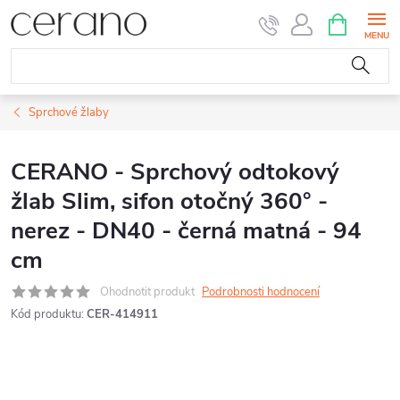
Přejít
NÁKUPNÍ
KOŠÍK
na
obsah
Sprchové žlaby
CERANO - Sprchový odtokový
žlab Slim, sifon otočný 360° -
nerez - DN40 - černá matná - 94
cm
Ohodnotit produkt
Podrobnosti hodnocení
Kód produktu:
CER-414911