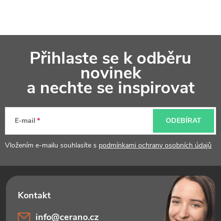
Z
Přihlaste se k odběru
á
novinek
p
a nechte se inspirovat
a
t
E-mail
ODEBÍRAT
í
Vložením e-mailu souhlasíte s
podmínkami ochrany osobních údajů
info
@
cerano.cz