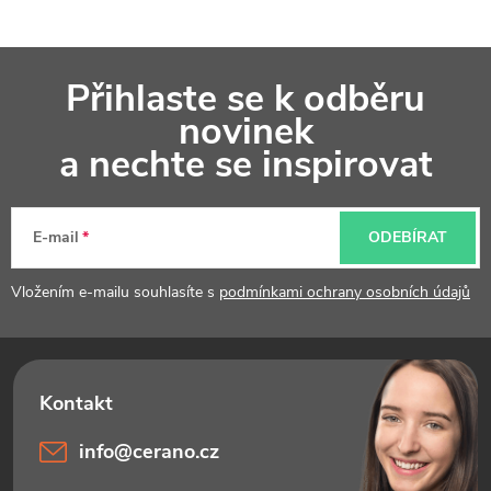
Z
Přihlaste se k odběru
á
novinek
p
a nechte se inspirovat
a
t
E-mail
ODEBÍRAT
í
Vložením e-mailu souhlasíte s
podmínkami ochrany osobních údajů
info
@
cerano.cz