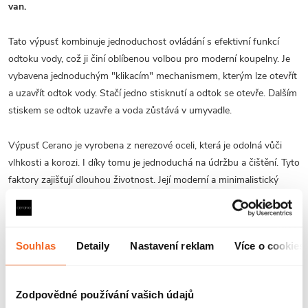
van.
Tato výpusť kombinuje jednoduchost ovládání s efektivní funkcí
odtoku vody, což ji činí oblíbenou volbou pro moderní koupelny. Je
vybavena jednoduchým "klikacím" mechanismem, kterým lze otevřít
a uzavřít odtok vody. Stačí jedno stisknutí a odtok se otevře. Dalším
stiskem se odtok uzavře a voda zůstává v umyvadle.
Výpusť Cerano je vyrobena z nerezové oceli, která je odolná vůči
vlhkosti a korozi. I díky tomu je jednoduchá na údržbu a čištění. Tyto
faktory zajišťují dlouhou životnost. Její moderní a minimalistický
vzhled ladí s většinou koupelnových designů. Díky jednoduchosti a
čistým liniím je velmi oblíbeným a designovým prvkem, který
umožňuje rychlý a spolehlivý odtok vody.
Souhlas
Detaily
Nastavení reklam
Více o cookies
V naší nabídce si můžete vybrat z
několika barevných variant
.
Všechny varianty jsou k dispozici v provedení
s přepadem a bez
Zodpovědné používání vašich údajů
přepadu
. Vždy tedy zvolte typ výpustě dle vašich individuálních