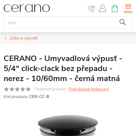
Přejít
NÁKUPNÍ
KOŠÍK
na
obsah
Zátky a výpustě
CERANO - Umyvadlová výpusť -
5/4“ click-clack bez přepadu -
nerez - 10/60mm - černá matná
Ohodnotit produkt
Podrobnosti hodnocení
Kód produktu:
CER-CC-B