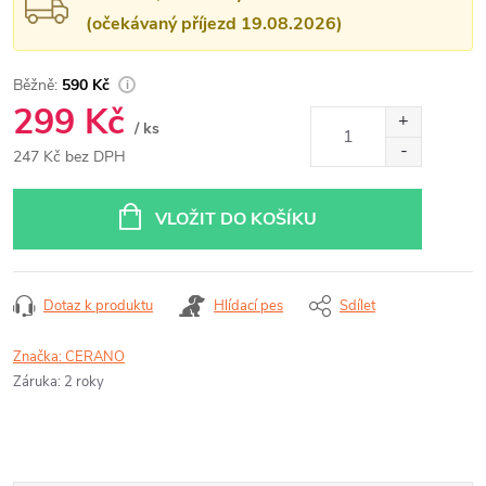
(očekávaný příjezd 19.08.2026)
590 Kč
299 Kč
/ ks
247 Kč bez DPH
Měrná
cena:
VLOŽIT DO KOŠÍKU
Dotaz k produktu
Hlídací pes
Sdílet
Značka:
CERANO
Záruka
:
2 roky