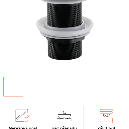
Nerezová ocel
Bez přepadu
Závit 5/4