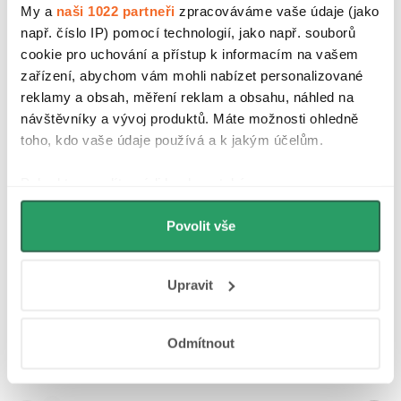
My a
naši 1022 partneři
zpracováváme vaše údaje (jako
potřeb.
např. číslo IP) pomocí technologií, jako např. souborů
cookie pro uchování a přístup k informacím na vašem
zařízení, abychom vám mohli nabízet personalizované
reklamy a obsah, měření reklam a obsahu, náhled na
návštěvníky a vývoj produktů. Máte možnosti ohledně
toho, kdo vaše údaje používá a k jakým účelům.
Parametry produktu
Pokud to povolíte, rádi bychom také:
Recenze
Shromažďovali informace o vaší geografické
Povolit vše
poloze, které mohou být přesné na několik metrů
Diskuse
Identifikovali vaše zařízení pomocí aktivního
skenování pro konkrétní charakteristiky (otisk prstu)
Značka
Upravit
Zjistěte více o tom, jak zpracováváme vaše osobní
údaje, a nastavte si předvolby v
části s podrobnostmi
.
Svůj souhlas můžete kdykoliv změnit nebo odvolat v
Odmítnout
Další inspirace
části Prohlášení o souborech cookie.