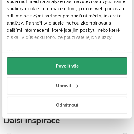
sociálních médií a analýze naší návštěvnosti využíváme
potřeb.
soubory cookie. Informace o tom, jak náš web používáte,
sdílíme se svými partnery pro sociální média, inzerci a
analýzy. Partneři tyto údaje mohou zkombinovat s
dalšími informacemi, které jste jim poskytli nebo které
získali v důsledku toho, že používáte jejich služby.
Parametry produktu
Udělíte-li souhlas, my a vybraní partneři (včetně Googlu)
můžeme používat cookies pro analytiku a
Recenze
personalizovanou reklamu. Jak Google zpracovává
Povolit vše
osobní údaje najdete na stránkách
Business Data
Diskuse
Responsibility
a
Jak Google používá informace z
Upravit
webů a aplikací
.
Značka
Odmítnout
Další inspirace