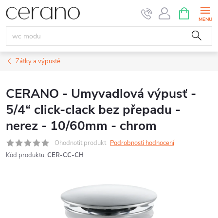
Přejít
NÁKUPNÍ
KOŠÍK
na
obsah
Zátky a výpustě
CERANO - Umyvadlová výpusť -
5/4“ click-clack bez přepadu -
nerez - 10/60mm - chrom
Ohodnotit produkt
Podrobnosti hodnocení
Kód produktu:
CER-CC-CH