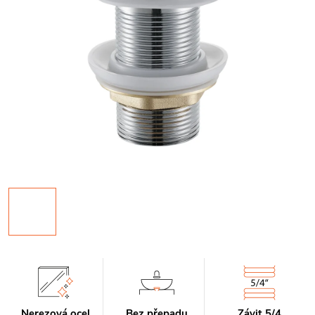
Nerezová ocel
Bez přepadu
Závit 5/4