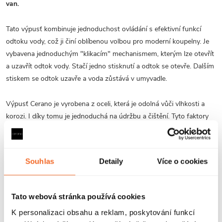
van.
Tato výpusť kombinuje jednoduchost ovládání s efektivní funkcí
odtoku vody, což ji činí oblíbenou volbou pro moderní koupelny. Je
vybavena jednoduchým "klikacím" mechanismem, kterým lze otevřít
a uzavřít odtok vody. Stačí jedno stisknutí a odtok se otevře. Dalším
stiskem se odtok uzavře a voda zůstává v umyvadle.
Výpusť Cerano je vyrobena z oceli, která je odolná vůči vlhkosti a
korozi. I díky tomu je jednoduchá na údržbu a čištění. Tyto faktory
zajišťují dlouhou životnost. Její moderní a minimalistický vzhled ladí
s většinou koupelnových designů. Díky jednoduchosti a čistým
liniím je velmi oblíbeným a designovým prvkem, který umožňuje
Souhlas
Detaily
Více o cookies
rychlý a spolehlivý odtok vody.
V naší nabídce si můžete vybrat z
několika barevných variant
.
Tato webová stránka používá cookies
Všechny varianty jsou k dispozici v provedení
s přepadem a bez
K personalizaci obsahu a reklam, poskytování funkcí
přepadu
. Vždy tedy zvolte typ výpustě dle vašich individuálních