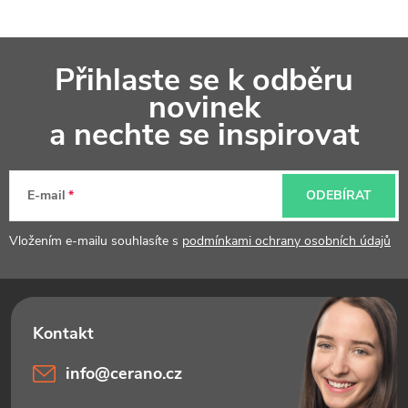
Z
Přihlaste se k odběru
á
novinek
p
a nechte se inspirovat
a
t
E-mail
ODEBÍRAT
í
Vložením e-mailu souhlasíte s
podmínkami ochrany osobních údajů
info
@
cerano.cz