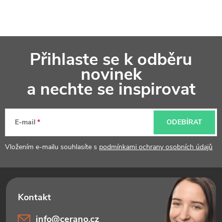
Z
Přihlaste se k odběru
á
novinek
p
a nechte se inspirovat
a
t
E-mail
ODEBÍRAT
í
Vložením e-mailu souhlasíte s
podmínkami ochrany osobních údajů
info
@
cerano.cz