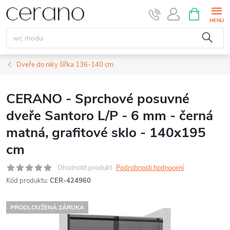
Přejít
NÁKUPNÍ
KOŠÍK
na
obsah
Dveře do niky šířka 136-140 cm
CERANO - Sprchové posuvné
dveře Santoro L/P - 6 mm - černá
matná, grafitové sklo - 140x195
cm
Ohodnotit produkt
Podrobnosti hodnocení
Kód produktu:
CER-424960
PRODLOUŽENÁ ZÁRUKA