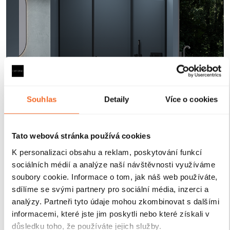
Souhlas
Detaily
Více o cookies
Tato webová stránka používá cookies
Magnetické lišty
K personalizaci obsahu a reklam, poskytování funkcí
sociálních médií a analýze naší návštěvnosti využíváme
soubory cookie. Informace o tom, jak náš web používáte,
Zavírání pomocí magnetických lišt
pevně drží
sdílíme se svými partnery pro sociální média, inzerci a
sprchové dveře a zabraňuje jejich samovolnému
analýzy. Partneři tyto údaje mohou zkombinovat s dalšími
otevírání. Lišty jsou umístěny na hraně dveří a rámu
informacemi, které jste jim poskytli nebo které získali v
nebo mezi dvěma skleněnými křídly, kde magnety
důsledku toho, že používáte jejich služby.
zajišťují jejich bezpečné přilnutí.