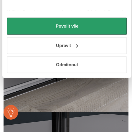
Udělíte-li souhlas, my a vybraní partneři (včetně Googlu)
můžeme používat cookies pro analytiku a
personalizovanou reklamu. Jak Google zpracovává
Povolit vše
osobní údaje najdete na stránkách
Business Data
Responsibility
a
Jak Google používá informace z webů
Upravit
a aplikací
.
Odmítnout