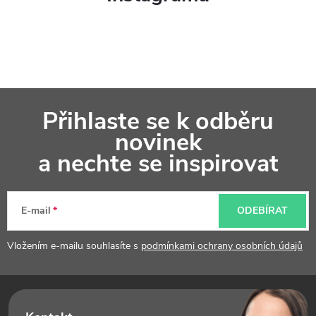
Z
Přihlaste se k odběru
á
novinek
p
a nechte se inspirovat
a
t
E-mail
ODEBÍRAT
í
Vložením e-mailu souhlasíte s
podmínkami ochrany osobních údajů