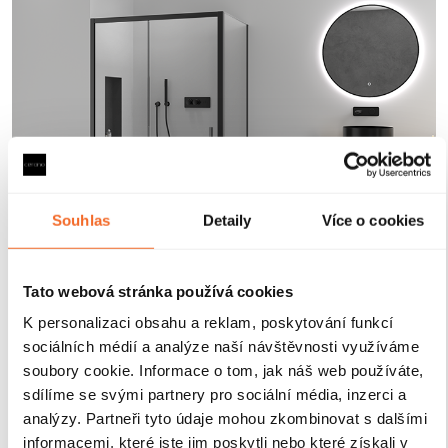
Souhlas
Detaily
Více o cookies
Tato webová stránka používá cookies
Magnetické lišty
K personalizaci obsahu a reklam, poskytování funkcí
sociálních médií a analýze naší návštěvnosti využíváme
soubory cookie. Informace o tom, jak náš web používáte,
Zavírání pomocí magnetických lišt
pevně drží
sdílíme se svými partnery pro sociální média, inzerci a
sprchové dveře a zabraňuje jejich samovolnému
analýzy. Partneři tyto údaje mohou zkombinovat s dalšími
otevírání. Lišty jsou umístěny na hraně dveří a rámu
informacemi, které jste jim poskytli nebo které získali v