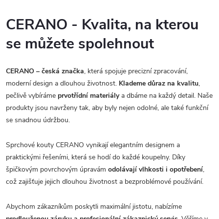
CERANO - Kvalita, na kterou
se můžete spolehnout
CERANO – česká značka
, která spojuje precizní zpracování,
moderní design a dlouhou životnost.
Klademe důraz na kvalitu
,
pečlivě vybíráme
prvotřídní materiály
a dbáme na každý detail. Naše
produkty jsou navrženy tak, aby byly nejen odolné, ale také funkční
se snadnou údržbou.
Sprchové kouty CERANO vynikají elegantním designem a
praktickými řešeními, která se hodí do každé koupelny. Díky
špičkovým povrchovým úpravám
odolávají vlhkosti i opotřebení
,
což zajišťuje jejich dlouhou životnost a bezproblémové používání.
Abychom zákazníkům poskytli maximální jistotu, nabízíme
prodlouženou záruku a profesionální zákaznický servis.
Věříme v