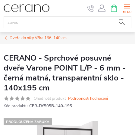
Přejít
NÁKUPNÍ
KOŠÍK
na
obsah
Dveře do niky šířka 136-140 cm
CERANO - Sprchové posuvné
dveře Varone POINT L/P - 6 mm -
černá matná, transparentní sklo -
140x195 cm
Ohodnotit produkt
Podrobnosti hodnocení
Kód produktu:
CER-DY505B-140-195
PRODLOUŽENÁ ZÁRUKA