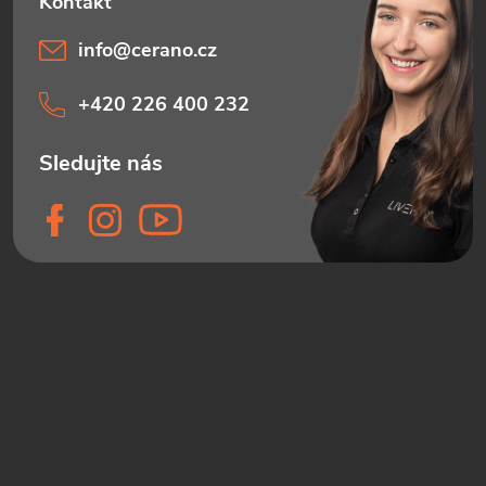
info
@
cerano.cz
+420 226 400 232