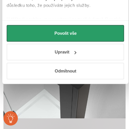
nebo mezi dvěma skleněnými křídly, kde magnety
důsledku toho, že používáte jejich služby.
zajišťují jejich bezpečné přilnutí.
Udělíte-li souhlas, my a vybraní partneři (včetně Googlu)
můžeme používat cookies pro analytiku a
personalizovanou reklamu. Jak Google zpracovává
Povolit vše
osobní údaje najdete na stránkách
Business Data
Responsibility
a
Jak Google používá informace z webů
Upravit
a aplikací
.
Odmítnout