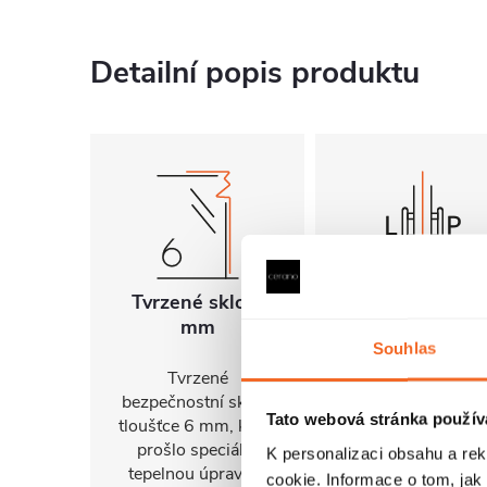
Detailní popis produktu
Tvrzené sklo 6
Univerzální
mm
montáž
Souhlas
Tvrzené
FlexSide systém
bezpečnostní sklo o
umožňuje instalac
Tato webová stránka použív
tloušťce 6 mm, které
na pravou i levo
prošlo speciální
stranu. Díky tomu 
K personalizaci obsahu a re
tepelnou úpravou,
sprchový kout
cookie. Informace o tom, jak