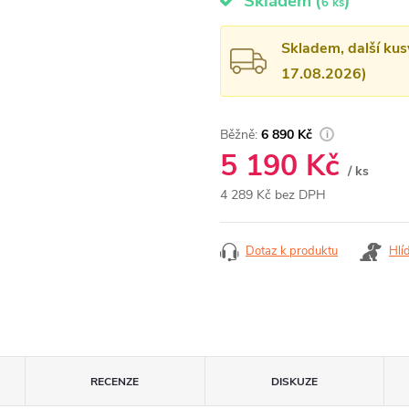
Skladem
(
)
6 ks
Skladem, další kus
17.08.2026)
6 890 Kč
5 190 Kč
/ ks
4 289 Kč bez DPH
Měrná
cena:
Dotaz k produktu
Hlí
RECENZE
DISKUZE