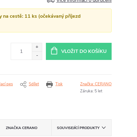
Více informací o doručení
y na cestě: 11 ks (očekávaný příjezd
VLOŽIT DO KOŠÍKU
dací pes
Sdílet
Tisk
Značka:
CERANO
Záruka
:
5 let
ZNAČKA
CERANO
SOUVISEJÍCÍ PRODUKTY