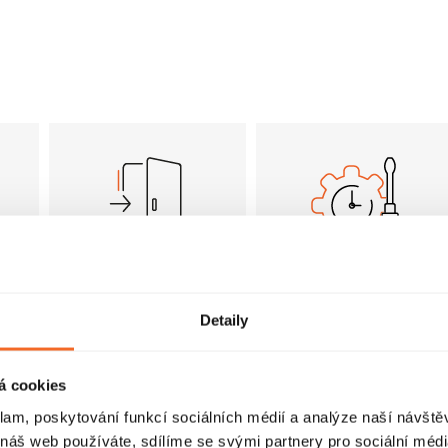
Pivotové dveře
FastInstall
Detaily
Dveře sprchového
FastInstall je
koutu jsou umístěny
montážní systém pro
na otočných čepech
rychlé a snadné
i
á cookies
(pivotech) a osa
sestavení
u
otáčení je posunuta
sprchového koutu,
se
klam, poskytování funkcí sociálních médií a analýze naší návšt
od okraje dveří ven,
často i jednou
 náš web používáte, sdílíme se svými partnery pro sociální média