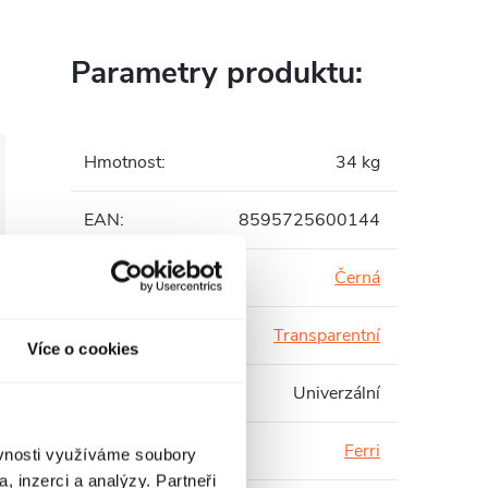
Parametry produktu:
Hmotnost
:
34 kg
EAN
:
8595725600144
Barva profilu
:
Černá
Barva skla
:
Transparentní
Více o cookies
Instalace
:
Univerzální
Série
:
Ferri
ěvnosti využíváme soubory
, inzerci a analýzy. Partneři