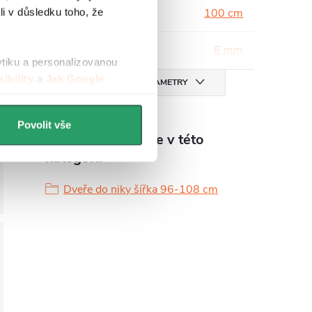
Šířka
:
100 cm
li v důsledku toho, že
Tloušťka skla
:
6 mm
ytiku a personalizovanou
ibility
a
Jak Google
VŠECHNY PARAMETRY
Povolit vše
Produkt naleznete v této
kategorii
Dveře do niky šířka 96-108 cm