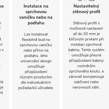
va
Instalace na
Nastavitelný
sprchovou
stěnový profil
vaničku nebo na
podlahu
n
Stěnový profil s
í
možností nastavení
až do 30 mm je
Lze instalovat
t.
klíčovým prvkem při
flexibilně buď na
ní
instalaci sprchové
sprchovou vaničku
e v
kabiny. Tento systém
nebo přímo na
.
umožňuje přesné
podlahu. Jeho
přizpůsobení kabiny
univerzální design
e
rozměrům
umožňuje
sprchového koutu, a
přizpůsobení
.
zároveň kompenzuje
různým prostorům
ik
zakřivení nebo
dle individuálních
je
nerovnosti stěn.
požadavků uživatele.
it