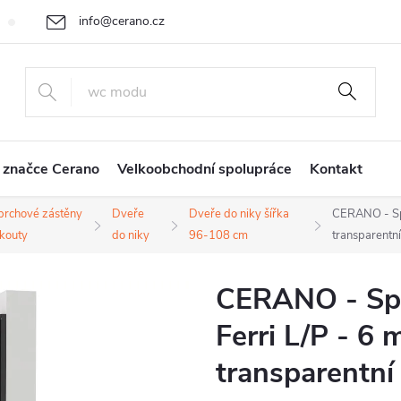
info@cerano.cz
Cenová nabídka na míru
Vrácení zboží a reklamace
Obchodní
+420 226 400 232
 značce Cerano
Velkoobchodní spolupráce
Kontakt
prchové zástěny
Dveře
Dveře do niky šířka
CERANO - Spr
 kouty
do niky
96-108 cm
transparentn
CERANO - Spr
Ferri L/P - 6
transparentní