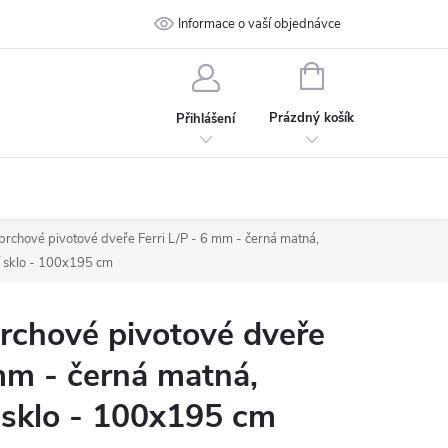
 podmínky
Ochrana osobních údajů
Informace o vaší objednávce
Kontakt
NÁKUPNÍ
KOŠÍK
Prázdný košík
Přihlášení
chové pivotové dveře Ferri L/P - 6 mm - černá matná,
í sklo - 100x195 cm
chové pivotové dveře
 mm - černá matná,
 sklo - 100x195 cm