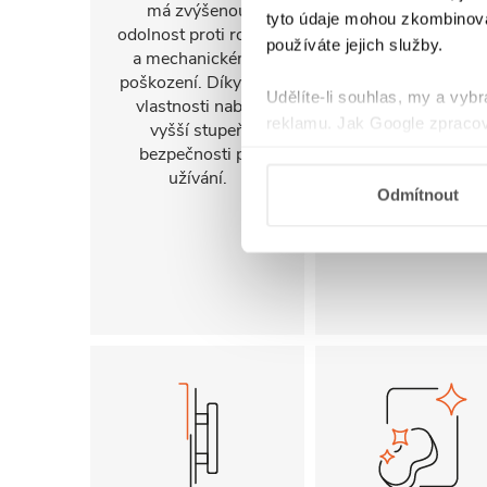
má zvýšenou
snadno přizpůsob
tyto údaje mohou zkombinovat
odolnost proti rozbití
konkrétnímu
používáte jejich služby.
a mechanickému
uspořádání koupel
poškození. Díky této
a jejím prostorov
Udělíte-li souhlas, my a vyb
vlastnosti nabízí
možnostem.
reklamu. Jak Google zpracov
vyšší stupeň
používá informace z webů a
bezpečnosti při
užívání.
Odmítnout