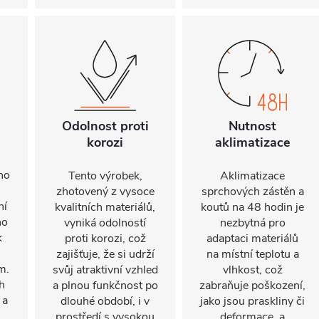
Odolnost proti
Nutnost
korozi
aklimatizace
ho
Tento výrobek,
Aklimatizace
zhotovený z vysoce
sprchových zástěn a
ní
kvalitních materiálů,
koutů na 48 hodin je
ho
vyniká odolností
nezbytná pro
k
proti korozi, což
adaptaci materiálů
zajišťuje, že si udrží
na místní teplotu a
m.
svůj atraktivní vzhled
vlhkost, což
h
a plnou funkčnost po
zabraňuje poškození,
 a
dlouhé období, i v
jako jsou praskliny či
prostředí s vysokou
deformace, a