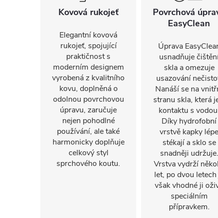
Kovová rukojeť
Povrchová úpra
EasyClean
Elegantní kovová
rukojeť, spojující
Úprava EasyClea
praktičnost s
usnadňuje čištěn
moderním designem
skla a omezuje
vyrobená z kvalitního
usazování nečisto
kovu, doplněná o
Nanáší se na vnitř
odolnou povrchovou
stranu skla, která j
úpravu, zaručuje
kontaktu s vodou
nejen pohodlné
Díky hydrofobní
používání, ale také
vrstvě kapky lép
harmonicky doplňuje
stékají a sklo se
celkový styl
snadněji udržuje
sprchového koutu.
Vrstva vydrží někol
let, po dvou letech 
však vhodné ji oživ
speciálním
přípravkem.