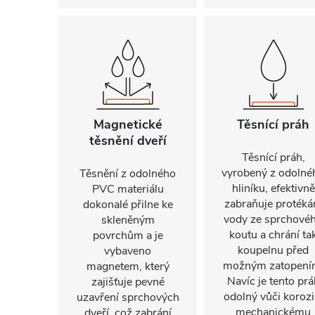
Magnetické
Těsnící práh
těsnění dveří
Těsnící práh,
vyrobený z odolné
Těsnění z odolného
hliníku, efektivně
PVC materiálu
zabraňuje protéká
dokonalé přilne ke
vody ze sprchové
skleněným
koutu a chrání ta
povrchům a je
koupelnu před
vybaveno
možným zatopení
magnetem, který
Navíc je tento prá
zajišťuje pevné
odolný vůči korozi
uzavření sprchových
mechanickému
dveří, což zabrání