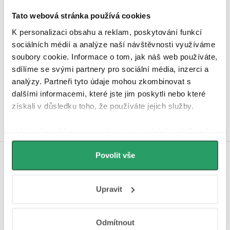
Tato webová stránka používá cookies
K personalizaci obsahu a reklam, poskytování funkcí
sociálních médií a analýze naší návštěvnosti využíváme
soubory cookie. Informace o tom, jak náš web používáte,
sdílíme se svými partnery pro sociální média, inzerci a
Hodnocení zákazníků
4,9
analýzy. Partneři tyto údaje mohou zkombinovat s
4339 hodnocení
dalšími informacemi, které jste jim poskytli nebo které
Zobrazit recenze
získali v důsledku toho, že používáte jejich služby.
Udělíte-li souhlas, my a vybraní partneři (včetně Googlu)
můžeme používat cookies pro analytiku a
personalizovanou reklamu. Jak Google zpracovává
Povolit vše
Koupelnová inspirace na
osobní údaje najdete na stránkách
Business Data
Responsibility
a
Jak Google používá informace z
Instagramu
Upravit
webů a aplikací
.
Odmítnout