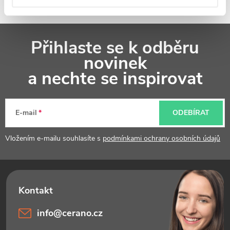
Z
Přihlaste se k odběru
á
novinek
p
a nechte se inspirovat
a
t
E-mail
ODEBÍRAT
í
Vložením e-mailu souhlasíte s
podmínkami ochrany osobních údajů
info
@
cerano.cz