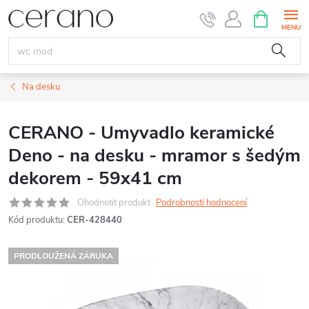
Přejít
NÁKUPNÍ
KOŠÍK
na
obsah
Na desku
CERANO - Umyvadlo keramické
Deno - na desku - mramor s šedým
dekorem - 59x41 cm
Ohodnotit produkt
Podrobnosti hodnocení
Kód produktu:
CER-428440
PRODLOUŽENÁ ZÁRUKA