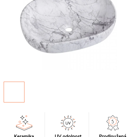
Keramika
UV odolnost
Prodloužená