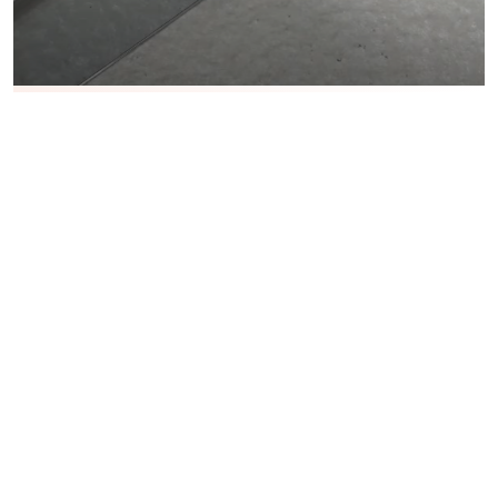
Jednoduchá instalace
Instalace je velmi jednoduchá
a lze ji zvládnout v
jednom až dvou lidech do hodiny s minimálním
použitím nářadí.
Před montáží se doporučuje aklimatizace skleněných
panelů po dobu minimálně 48 hodin, zejména v
chladnějších obdobích, aby se minimalizovalo riziko
poškození skla během instalace.