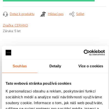
Dotaz k produktu
Hlídací pes
Sdílet
Značka:
CERANO
Záruka
:
5 let
Nabízená sada se skládá z následujících
produktů:
Souhlas
Detaily
Více o cookies
Tato webová stránka používá cookies
K personalizaci obsahu a reklam, poskytování funkcí
sociálních médií a analýze naší návštěvnosti využíváme
CERANO -
CERANO - Boční
soubory cookie. Informace o tom, jak náš web používáte,
Sprchové posuvné
stěna Santoro L/P
dveře Santoro L/P
- černá matná,
sdílíme se svými partnery pro sociální média, inzerci a