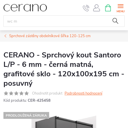
Přejít
NÁKUPNÍ
KOŠÍK
na
obsah
Sprchové zástěny obdelníkové šířka 120-125 cm
CERANO - Sprchový kout Santoro
L/P - 6 mm - černá matná,
grafitové sklo - 120x100x195 cm -
posuvný
Ohodnotit produkt
Podrobnosti hodnocení
Kód produktu:
CER-425458
PRODLOUŽENÁ ZÁRUKA