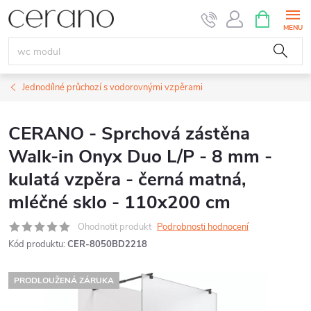
Přejít
NÁKUPNÍ
KOŠÍK
na
obsah
Jednodílné průchozí s vodorovnými vzpěrami
CERANO - Sprchová zástěna
Walk-in Onyx Duo L/P - 8 mm -
kulatá vzpěra - černá matná,
mléčné sklo - 110x200 cm
Ohodnotit produkt
Podrobnosti hodnocení
Kód produktu:
CER-8050BD2218
PRODLOUŽENÁ ZÁRUKA