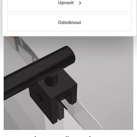
Upravit
a aplikací
.
Odmítnout