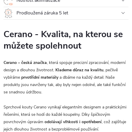
Nutnost aklimatizace
Prodloužená záruka 5 let
Cerano - Kvalita, na kterou se
můžete spolehnout
Cerano – česká značka
, která spojuje precizní zpracování, moderní
design a dlouhou životnost.
Klademe důraz na kvalitu
, pečlivě
vybíráme
prvotřídní materiály
a dbáme na každý detail. Naše
produkty jsou navrženy tak, aby byly nejen odolné, ale také funkční
se snadnou údržbou.
Sprchové kouty Cerano vynikají elegantním designem a praktickými
řešeními, která se hodí do každé koupelny. Díky špičkovým
povrchovým úpravám
odolávají vlhkosti i opotřebení
, což zajišťuje
jejich dlouhou životnost a bezproblémové používání.