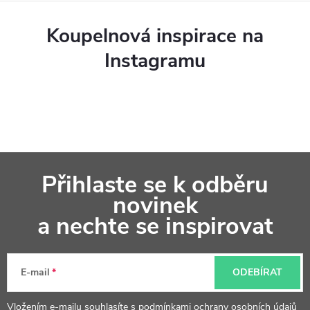
Koupelnová inspirace na
Instagramu
Z
Přihlaste se k odběru
á
novinek
p
a nechte se inspirovat
a
t
E-mail
ODEBÍRAT
í
Vložením e-mailu souhlasíte s
podmínkami ochrany osobních údajů