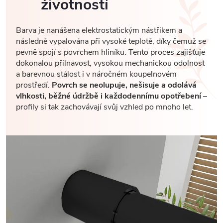
životností
Barva je nanášena elektrostatickým nástřikem a
následně vypalována při vysoké teplotě, díky čemuž se
pevně spojí s povrchem hliníku. Tento proces zajišťuje
dokonalou přilnavost, vysokou mechanickou odolnost
a barevnou stálost i v náročném koupelnovém
prostředí.
Povrch se neolupuje, nešisuje a odolává
vlhkosti, běžné údržbě i každodennímu opotřebení
–
profily si tak zachovávají svůj vzhled po mnoho let.