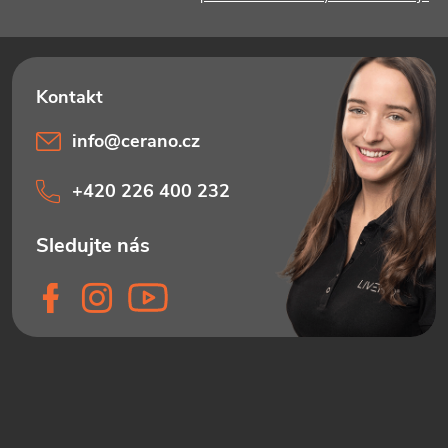
info
@
cerano.cz
+420 226 400 232