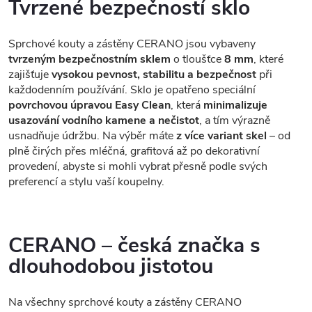
Tvrzené bezpečností sklo
Sprchové kouty a zástěny CERANO jsou vybaveny
tvrzeným bezpečnostním sklem
o tloušťce
8 mm
, které
zajišťuje
vysokou pevnost, stabilitu a bezpečnost
při
každodenním používání. Sklo je opatřeno speciální
povrchovou úpravou Easy Clean
, která
minimalizuje
usazování vodního kamene a nečistot
, a tím výrazně
usnadňuje údržbu. Na výběr máte
z více variant skel
– od
plně čirých přes mléčná, grafitová až po dekorativní
provedení, abyste si mohli vybrat přesně podle svých
preferencí a stylu vaší koupelny.
CERANO – česká značka s
dlouhodobou jistotou
Na všechny sprchové kouty a zástěny CERANO