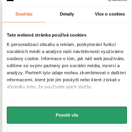
odolnými hliníkovými profily o výšce 200 cm a
tloušťce 1,5 cm
, které zajišťují
pevné uchycení skla a
Souhlas
Detaily
Více o cookies
stabilitu celé konstrukce
. Díky
kompenzaci
drobných nerovností stěn
je instalace rychlá, přesná a
bez nutnosti dalších stavebních zásahů.
Antikorozní
úprava
navíc garantuje dlouhou životnost i při
Tato webová stránka používá cookies
každodenním používání v náročném koupelnovém
K personalizaci obsahu a reklam, poskytování funkcí
prostředí..
sociálních médií a analýze naší návštěvnosti využíváme
soubory cookie. Informace o tom, jak náš web používáte,
sdílíme se svými partnery pro sociální média, inzerci a
analýzy. Partneři tyto údaje mohou zkombinovat s dalšími
informacemi, které jste jim poskytli nebo které získali v
důsledku toho, že používáte jejich služby.
Udělíte-li souhlas, my a vybraní partneři (včetně Googlu)
můžeme používat cookies pro analytiku a
personalizovanou reklamu. Jak Google zpracovává
Povolit vše
osobní údaje najdete na stránkách
Business Data
Responsibility
a
Jak Google používá informace z webů