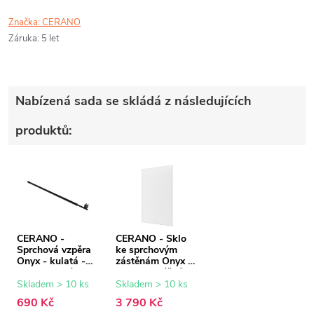
Značka:
CERANO
Záruka
:
5 let
Nabízená sada se skládá z následujících
produktů:
CERANO -
CERANO - Sklo
Sprchová vzpěra
ke sprchovým
Onyx - kulatá -
zástěnám Onyx -
teleskopická -
8 mm - mléčné
černá matná - 77-
sklo - 110x200
Skladem > 10 ks
Skladem > 10 ks
140 cm
cm
690 Kč
3 790 Kč