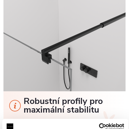
Robustní profily pro
maximální stabilitu
Sprchové kouty a zástěny CERANO jsou vybaveny