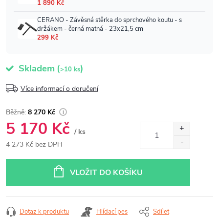
Skladem
(
)
>10 ks
Více informací o doručení
8 270 Kč
5 170 Kč
/ ks
4 273 Kč bez DPH
Měrná
cena:
VLOŽIT DO KOŠÍKU
Dotaz k produktu
Hlídací pes
Sdílet