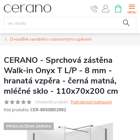
Přejít
NÁKUPNÍ
KOŠÍK
na
obsah
Dvoudílné variabilní s vodorovnými vzpěrami
CERANO - Sprchová zástěna
Walk-in Onyx T L/P - 8 mm -
hranatá vzpěra - černá matná,
mléčné sklo - 110x70x200 cm
Ohodnotit produkt
Podrobnosti hodnocení
Kód produktu:
CER-8050BD2982
PRODLOUŽENÁ ZÁRUKA