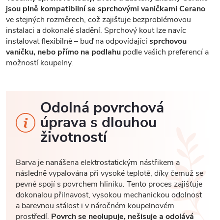
jsou plně kompatibilní se sprchovými vaničkami Cerano
ve stejných rozměrech, což zajišťuje bezproblémovou
instalaci a dokonalé sladění. Sprchový kout lze navíc
instalovat flexibilně – buď na odpovídající
sprchovou
vaničku, nebo přímo na podlahu
podle vašich preferencí a
možností koupelny.
Odolná povrchová
úprava s dlouhou
životností
Barva je nanášena elektrostatickým nástřikem a
následně vypalována při vysoké teplotě, díky čemuž se
pevně spojí s povrchem hliníku. Tento proces zajišťuje
dokonalou přilnavost, vysokou mechanickou odolnost
a barevnou stálost i v náročném koupelnovém
prostředí.
Povrch se neolupuje, nešisuje a odolává