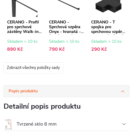
CERANO - Profil
CERANO -
CERANO - T
pro sprchové
Sprchová vzpěra
spojka pro
zástěny Walk-in
Onyx - hranatá -
sprchovou vzpěru
Onyx - 8 mm -
černá matná -
- hranatá - černá
černá matná - 15
150 cm
matná
Skladem > 10 ks
Skladem > 10 ks
Skladem > 10 ks
mm
890 Kč
790 Kč
290 Kč
Zobrazit všechny položky sady
Popis produktu
Detailní popis produktu
Tvrzené sklo 8 mm