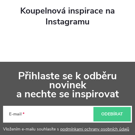
Koupelnová inspirace na
Instagramu
Z
Přihlaste se k odběru
á
novinek
p
a nechte se inspirovat
a
t
E-mail
ODEBÍRAT
í
Vložením e-mailu souhlasíte s
podmínkami ochrany osobních údajů