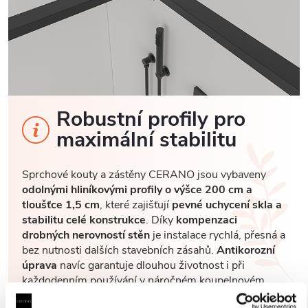
Robustní profily pro
maximální stabilitu
Sprchové kouty a zástěny CERANO jsou vybaveny
odolnými hliníkovými profily o výšce 200 cm a
tloušťce 1,5 cm
, které zajišťují
pevné uchycení skla a
stabilitu celé konstrukce
. Díky
kompenzaci
drobných nerovností stěn
je instalace rychlá, přesná a
bez nutnosti dalších stavebních zásahů.
Antikorozní
úprava
navíc garantuje dlouhou životnost i při
každodenním používání v náročném koupelnovém
prostředí..