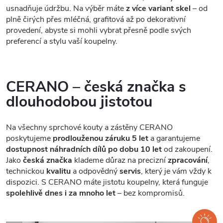
usnadňuje údržbu. Na výběr máte
z více variant skel
– od
plně čirých přes mléčná, grafitová až po dekorativní
provedení, abyste si mohli vybrat přesně podle svých
preferencí a stylu vaší koupelny.
CERANO – česká značka s
dlouhodobou jistotou
Na všechny sprchové kouty a zástěny CERANO
poskytujeme
prodlouženou záruku 5 let
a garantujeme
dostupnost náhradních dílů po dobu 10 let
od zakoupení.
Jako
česká značka
klademe důraz na precizní
zpracování
,
technickou
kvalitu
a odpovědný
servis
, který je vám vždy k
dispozici. S CERANO máte jistotu koupelny, která funguje
spolehlivě dnes i za mnoho let
– bez kompromisů.