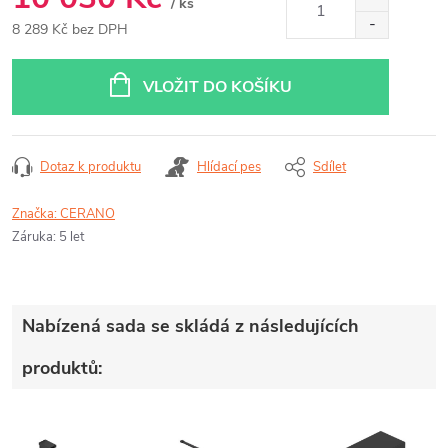
/ ks
8 289 Kč bez DPH
Měrná
cena:
VLOŽIT DO KOŠÍKU
Dotaz k produktu
Hlídací pes
Sdílet
Značka:
CERANO
Záruka
:
5 let
Nabízená sada se skládá z následujících
produktů: