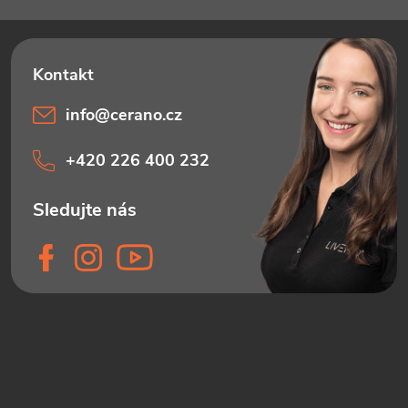
info
@
cerano.cz
+420 226 400 232