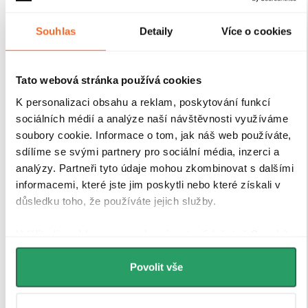
Souhlas
Detaily
Více o cookies
Tato webová stránka používá cookies
K personalizaci obsahu a reklam, poskytování funkcí
sociálních médií a analýze naší návštěvnosti využíváme
soubory cookie. Informace o tom, jak náš web používáte,
sdílíme se svými partnery pro sociální média, inzerci a
analýzy. Partneři tyto údaje mohou zkombinovat s dalšími
informacemi, které jste jim poskytli nebo které získali v
důsledku toho, že používáte jejich služby.
Udělíte-li souhlas, my a vybraní partneři (včetně Googlu)
můžeme používat cookies pro analytiku a
personalizovanou reklamu. Jak Google zpracovává
Povolit vše
osobní údaje najdete na stránkách
Business Data
Responsibility
a
Jak Google používá informace z webů