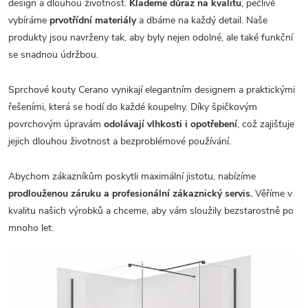
design a dlouhou životnost.
Klademe důraz na kvalitu
, pečlivě
vybíráme
prvotřídní materiály
a dbáme na každý detail. Naše
produkty jsou navrženy tak, aby byly nejen odolné, ale také funkční
se snadnou údržbou.
Sprchové kouty Cerano vynikají elegantním designem a praktickými
řešeními, která se hodí do každé koupelny. Díky špičkovým
povrchovým úpravám
odolávají vlhkosti i opotřebení
, což zajišťuje
jejich dlouhou životnost a bezproblémové používání.
Abychom zákazníkům poskytli maximální jistotu, nabízíme
prodlouženou záruku a profesionální zákaznický servis.
Věříme v
kvalitu našich výrobků a chceme, aby vám sloužily bezstarostně po
mnoho let.