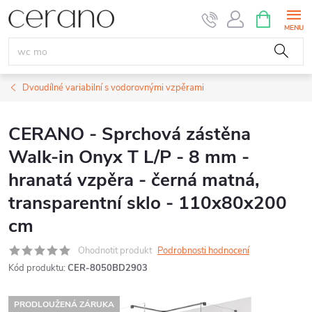
Přejít
NÁKUPNÍ
KOŠÍK
na
obsah
Dvoudílné variabilní s vodorovnými vzpěrami
CERANO - Sprchová zástěna
Walk-in Onyx T L/P - 8 mm -
hranatá vzpěra - černá matná,
transparentní sklo - 110x80x200
cm
Ohodnotit produkt
Podrobnosti hodnocení
Kód produktu:
CER-8050BD2903
PRODLOUŽENÁ ZÁRUKA