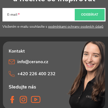
a
t
E-mail
ODEBÍRAT
í
Vložením e-mailu souhlasíte s
podmínkami ochrany osobních údajů
info
@
cerano.cz
+420 226 400 232