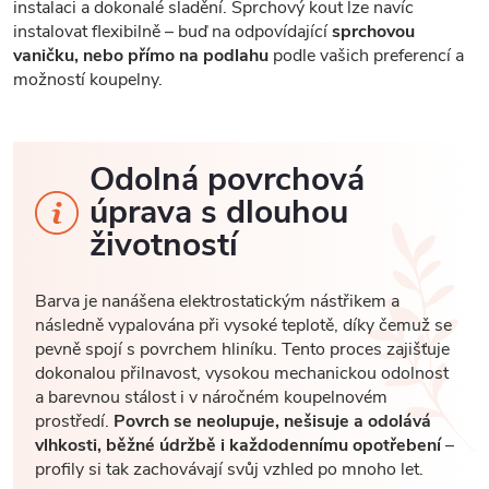
instalaci a dokonalé sladění. Sprchový kout lze navíc
instalovat flexibilně – buď na odpovídající
sprchovou
vaničku, nebo přímo na podlahu
podle vašich preferencí a
možností koupelny.
Odolná povrchová
úprava s dlouhou
životností
Barva je nanášena elektrostatickým nástřikem a
následně vypalována při vysoké teplotě, díky čemuž se
pevně spojí s povrchem hliníku. Tento proces zajišťuje
dokonalou přilnavost, vysokou mechanickou odolnost
a barevnou stálost i v náročném koupelnovém
prostředí.
Povrch se neolupuje, nešisuje a odolává
vlhkosti, běžné údržbě i každodennímu opotřebení
–
profily si tak zachovávají svůj vzhled po mnoho let.