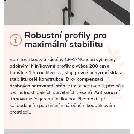
Robustní profily pro
maximální stabilitu
Sprchové kouty a zástěny CERANO jsou vybaveny
odolnými hliníkovými profily o výšce 200 cm a
tloušťce 1,5 cm
, které zajišťují
pevné uchycení skla a
stabilitu celé konstrukce
. Díky
kompenzaci
drobných nerovností stěn
je instalace rychlá, přesná a
bez nutnosti dalších stavebních zásahů.
Antikorozní
úprava
navíc garantuje dlouhou životnost i při
každodenním používání v náročném koupelnovém
prostředí..