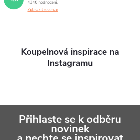
4340 hodnocení
Zobrazit recenze
Koupelnová inspirace na
Instagramu
Z
Přihlaste se k odběru
á
novinek
p
a nechte se inspirovat