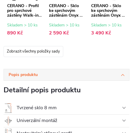
CERANO - Profil
CERANO - Sklo
CERANO - Sklo
pro sprchové
ke sprchovým
ke sprchovým
zástěny Walk-in
zástěnám Onyx -
zástěnám Onyx -
Onyx - 8 mm -
8 mm -
8 mm -
černá matná - 15
transparentní sklo
transparentní sklo
Skladem > 10 ks
Skladem > 10 ks
Skladem > 10 ks
mm
- 80x200 cm
- 110x200 cm
890 Kč
2 590 Kč
3 490 Kč
Zobrazit všechny položky sady
Popis produktu
Detailní popis produktu
Tvrzené sklo 8 mm
Univerzální montáž