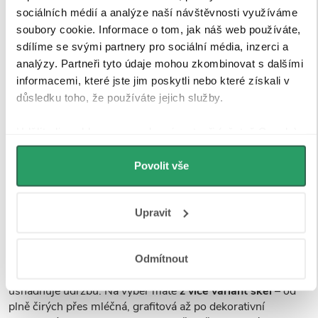
sociálních médií a analýze naší návštěvnosti využíváme
soubory cookie. Informace o tom, jak náš web používáte,
sdílíme se svými partnery pro sociální média, inzerci a
analýzy. Partneři tyto údaje mohou zkombinovat s dalšími
informacemi, které jste jim poskytli nebo které získali v
důsledku toho, že používáte jejich služby.
Udělíte-li souhlas, my a vybraní partneři (včetně Googlu)
můžeme používat cookies pro analytiku a
Tvrzené bezpečností sklo
personalizovanou reklamu. Jak Google zpracovává
Povolit vše
osobní údaje najdete na stránkách
Business Data
Sprchové kouty a zástěny CERANO jsou vybaveny
Responsibility
a
Jak Google používá informace z webů
tvrzeným bezpečnostním sklem
o tloušťce
8 mm
, které
Upravit
a aplikací
.
zajišťuje
vysokou pevnost, stabilitu a bezpečnost
při
každodenním používání. Sklo je opatřeno speciální
povrchovou úpravou Easy Clean
, která
minimalizuje
Odmítnout
usazování vodního kamene a nečistot
, a tím výrazně
usnadňuje údržbu. Na výběr máte
z více variant skel
– od
plně čirých přes mléčná, grafitová až po dekorativní