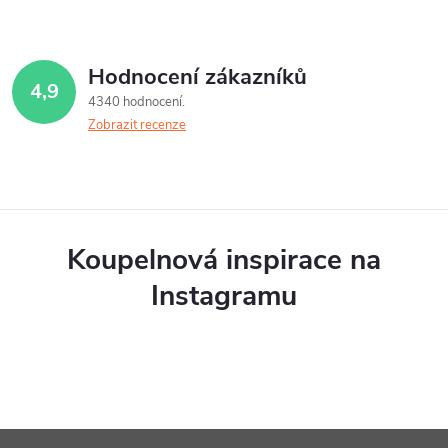
Hodnocení zákazníků
4,9
4340 hodnocení
Zobrazit recenze
Koupelnová inspirace na
Instagramu
Z