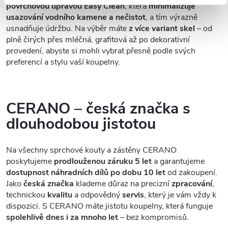
povrchovou úpravou Easy Clean
, která
minimalizuje
usazování vodního kamene a nečistot
, a tím výrazně
usnadňuje údržbu. Na výběr máte
z více variant skel
– od
plně čirých přes mléčná, grafitová až po dekorativní
provedení, abyste si mohli vybrat přesně podle svých
preferencí a stylu vaší koupelny.
CERANO – česká značka s
dlouhodobou jistotou
Na všechny sprchové kouty a zástěny CERANO
poskytujeme
prodlouženou záruku 5 let
a garantujeme
dostupnost náhradních dílů po dobu 10 let
od zakoupení.
Jako
česká značka
klademe důraz na precizní
zpracování
,
technickou
kvalitu
a odpovědný
servis
, který je vám vždy k
dispozici. S CERANO máte jistotu koupelny, která funguje
spolehlivě dnes i za mnoho let
– bez kompromisů.