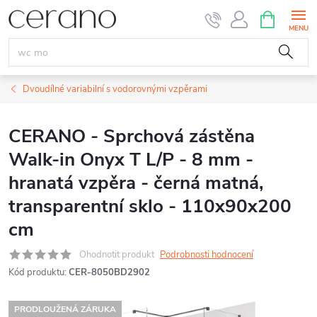
Přejít
NÁKUPNÍ
KOŠÍK
na
obsah
Dvoudílné variabilní s vodorovnými vzpěrami
CERANO - Sprchová zástěna
Walk-in Onyx T L/P - 8 mm -
hranatá vzpěra - černá matná,
transparentní sklo - 110x90x200
cm
Ohodnotit produkt
Podrobnosti hodnocení
Kód produktu:
CER-8050BD2902
PRODLOUŽENÁ ZÁRUKA