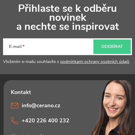
Přihlaste se k odběru
á
novinek
p
a nechte se inspirovat
a
t
E-mail
ODEBÍRAT
í
Vložením e-mailu souhlasíte s
podmínkami ochrany osobních údajů
info
@
cerano.cz
+420 226 400 232