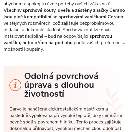
abychom uspokojili různé potřeby našich zákazníků.
Všechny sprchové kouty, dveře a zástěny značky Cerano
jsou plně kompatibilní se sprchovými vaničkami Cerano
ve stejných rozměrech, což zajišťuje bezproblémovou
instalaci a dokonalé sladění. Sprchový kout lze navíc
instalovat flexibilně – buď na odpovídající
sprchovou
vaničku, nebo přímo na podlahu
podle vašich preferencí a
možností koupelny.
Odolná povrchová
úprava s dlouhou
životností
Barva je nanášena elektrostatickým nástřikem a
následně vypalována při vysoké teplotě, díky čemuž se
pevně spojí s povrchem hliníku. Tento proces zajišťuje
dokonalou přilnavost, vysokou mechanickou odolnost