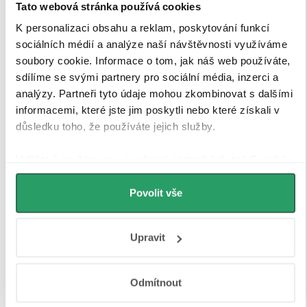
Tato webová stránka používá cookies
K personalizaci obsahu a reklam, poskytování funkcí
sociálních médií a analýze naší návštěvnosti využíváme
soubory cookie. Informace o tom, jak náš web používáte,
sdílíme se svými partnery pro sociální média, inzerci a
analýzy. Partneři tyto údaje mohou zkombinovat s dalšími
informacemi, které jste jim poskytli nebo které získali v
důsledku toho, že používáte jejich služby.
Udělíte-li souhlas, my a vybraní partneři (včetně Googlu)
můžeme používat cookies pro analytiku a
personalizovanou reklamu. Jak Google zpracovává
Povolit vše
osobní údaje najdete na stránkách
Business Data
Tvrzené bezpečností sklo
Responsibility
a
Jak Google používá informace z webů
Upravit
a aplikací
.
Sprchové kouty a zástěny CERANO jsou vybaveny
tvrzeným bezpečnostním sklem
o tloušťce
8 mm
, které
Odmítnout
zajišťuje
vysokou pevnost, stabilitu a bezpečnost
při
každodenním používání. Sklo je opatřeno speciální