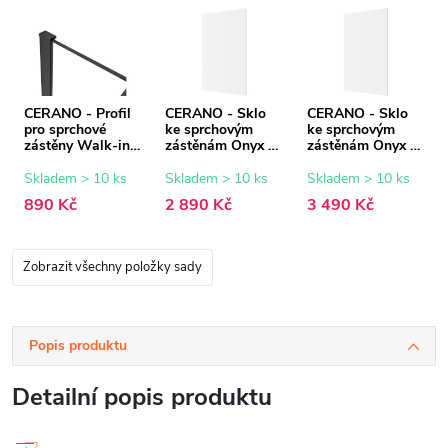
CERANO - Profil
CERANO - Sklo
CERANO - Sklo
pro sprchové
ke sprchovým
ke sprchovým
zástěny Walk-in
zástěnám Onyx -
zástěnám Onyx -
Onyx - 8 mm -
8 mm -
8 mm -
černá matná - 15
transparentní sklo
transparentní sklo
Skladem > 10 ks
Skladem > 10 ks
Skladem > 10 ks
mm
- 90x200 cm
- 110x200 cm
890 Kč
2 890 Kč
3 490 Kč
Zobrazit všechny položky sady
Popis produktu
Detailní popis produktu