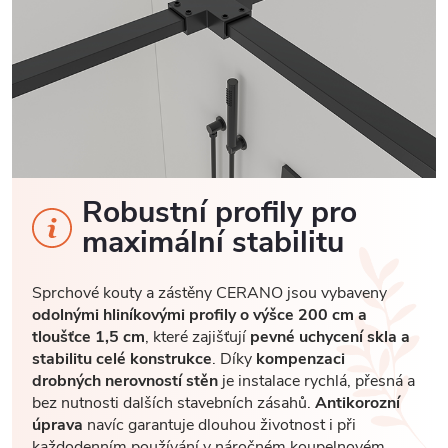
Robustní profily pro
maximální stabilitu
Sprchové kouty a zástěny CERANO jsou vybaveny
odolnými hliníkovými profily o výšce 200 cm a
tloušťce 1,5 cm
, které zajišťují
pevné uchycení skla a
stabilitu celé konstrukce
. Díky
kompenzaci
drobných nerovností stěn
je instalace rychlá, přesná a
bez nutnosti dalších stavebních zásahů.
Antikorozní
úprava
navíc garantuje dlouhou životnost i při
každodenním používání v náročném koupelnovém