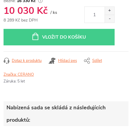
16 330 Kč
10 030 Kč
/ ks
8 289 Kč bez DPH
Měrná
cena:
VLOŽIT DO KOŠÍKU
Dotaz k produktu
Hlídací pes
Sdílet
Značka:
CERANO
Záruka
:
5 let
Nabízená sada se skládá z následujících
produktů: