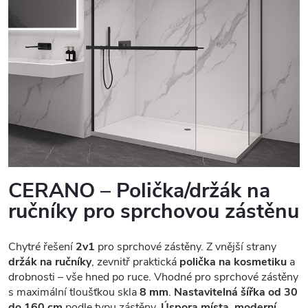
CERANO – Polička/držák na
ručníky pro sprchovou zástěnu
Chytré řešení
2v1
pro sprchové zástěny. Z vnější strany
držák na ručníky
, zevnitř praktická
polička na kosmetiku
a
drobnosti – vše hned po ruce. Vhodné pro sprchové zástěny
s maximální tloušťkou skla
8 mm
.
Nastavitelná šířka od 30
do 160 cm
podle typu zástěny.
Úspora místa, moderní