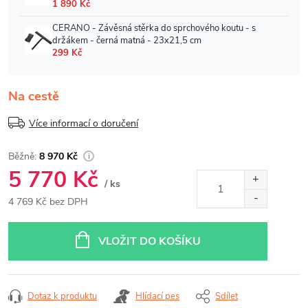
Na cestě
Více informací o doručení
8 970 Kč
5 770 Kč
/ ks
4 769 Kč bez DPH
Měrná
cena:
VLOŽIT DO KOŠÍKU
Dotaz k produktu
Hlídací pes
Sdílet