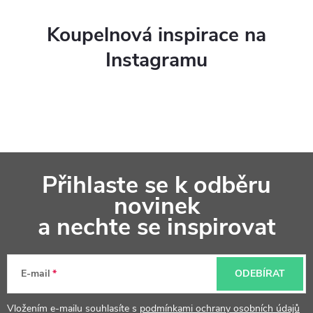
Koupelnová inspirace na
Instagramu
Z
Přihlaste se k odběru
á
novinek
p
a nechte se inspirovat
a
t
E-mail
ODEBÍRAT
í
Vložením e-mailu souhlasíte s
podmínkami ochrany osobních údajů