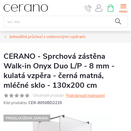
Přejít
NÁKUPNÍ
KOŠÍK
na
obsah
Jednodílné průchozí s vodorovnými vzpěrami
CERANO - Sprchová zástěna
Walk-in Onyx Duo L/P - 8 mm -
kulatá vzpěra - černá matná,
mléčné sklo - 130x200 cm
Ohodnotit produkt
Podrobnosti hodnocení
Kód produktu:
CER-8050BD2220
PRODLOUŽENÁ ZÁRUKA