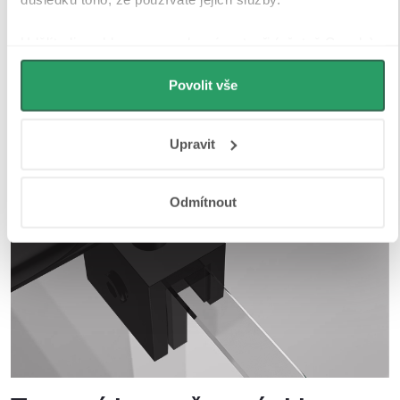
Udělíte-li souhlas, my a vybraní partneři (včetně Googlu)
můžeme používat cookies pro analytiku a
personalizovanou reklamu. Jak Google zpracovává
Povolit vše
osobní údaje najdete na stránkách
Business Data
Responsibility
a
Jak Google používá informace z webů
Upravit
a aplikací
.
Odmítnout