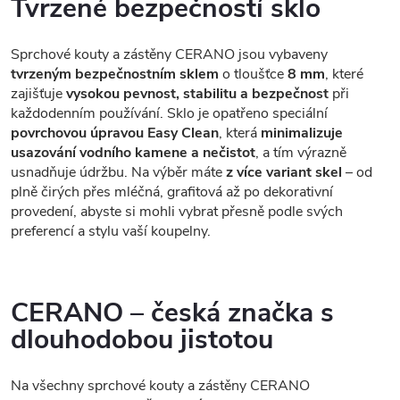
Tvrzené bezpečností sklo
Sprchové kouty a zástěny CERANO jsou vybaveny
tvrzeným bezpečnostním sklem
o tloušťce
8 mm
, které
zajišťuje
vysokou pevnost, stabilitu a bezpečnost
při
každodenním používání. Sklo je opatřeno speciální
povrchovou úpravou Easy Clean
, která
minimalizuje
usazování vodního kamene a nečistot
, a tím výrazně
usnadňuje údržbu. Na výběr máte
z více variant skel
– od
plně čirých přes mléčná, grafitová až po dekorativní
provedení, abyste si mohli vybrat přesně podle svých
preferencí a stylu vaší koupelny.
CERANO – česká značka s
dlouhodobou jistotou
Na všechny sprchové kouty a zástěny CERANO