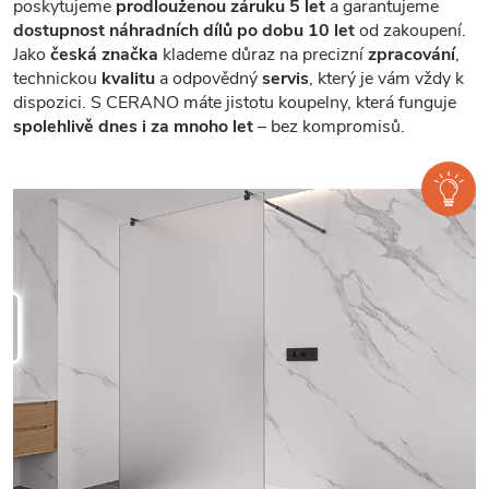
poskytujeme
prodlouženou záruku 5 let
a garantujeme
dostupnost náhradních dílů po dobu 10 let
od zakoupení.
Jako
česká značka
klademe důraz na precizní
zpracování
,
technickou
kvalitu
a odpovědný
servis
, který je vám vždy k
dispozici. S CERANO máte jistotu koupelny, která funguje
spolehlivě dnes i za mnoho let
– bez kompromisů.