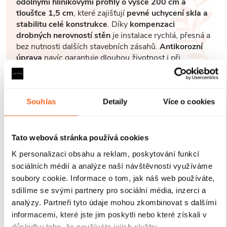
odolnými hliníkovými profily o výšce 200 cm a
tloušťce 1,5 cm
, které zajišťují
pevné uchycení skla a
stabilitu celé konstrukce
. Díky
kompenzaci
drobných nerovností stěn
je instalace rychlá, přesná a
bez nutnosti dalších stavebních zásahů.
Antikorozní
úprava
navíc garantuje dlouhou životnost i při
každodenním používání v náročném koupelnovém
prostředí..
Souhlas
Detaily
Více o cookies
Tato webová stránka používá cookies
K personalizaci obsahu a reklam, poskytování funkcí
sociálních médií a analýze naší návštěvnosti využíváme
soubory cookie. Informace o tom, jak náš web používáte,
sdílíme se svými partnery pro sociální média, inzerci a
analýzy. Partneři tyto údaje mohou zkombinovat s dalšími
informacemi, které jste jim poskytli nebo které získali v
důsledku toho, že používáte jejich služby.