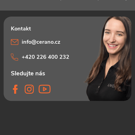
info
@
cerano.cz
+420 226 400 232