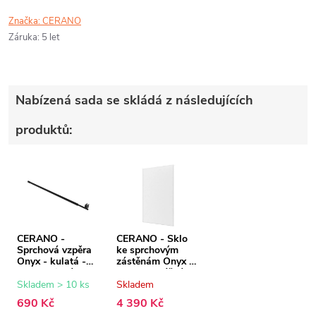
Značka:
CERANO
Záruka
:
5 let
Nabízená sada se skládá z následujících
produktů:
CERANO -
CERANO - Sklo
Sprchová vzpěra
ke sprchovým
Onyx - kulatá -
zástěnám Onyx -
teleskopická -
8 mm - mléčné
černá matná - 77-
sklo - 130x200
Skladem > 10 ks
Skladem
140 cm
cm
690 Kč
4 390 Kč