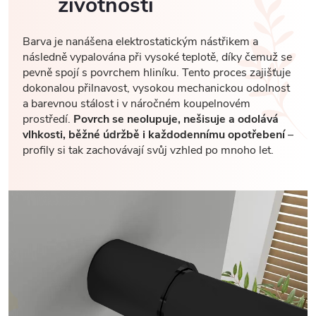
životností
Barva je nanášena elektrostatickým nástřikem a
následně vypalována při vysoké teplotě, díky čemuž se
pevně spojí s povrchem hliníku. Tento proces zajišťuje
dokonalou přilnavost, vysokou mechanickou odolnost
a barevnou stálost i v náročném koupelnovém
prostředí.
Povrch se neolupuje, nešisuje a odolává
vlhkosti, běžné údržbě i každodennímu opotřebení
–
profily si tak zachovávají svůj vzhled po mnoho let.