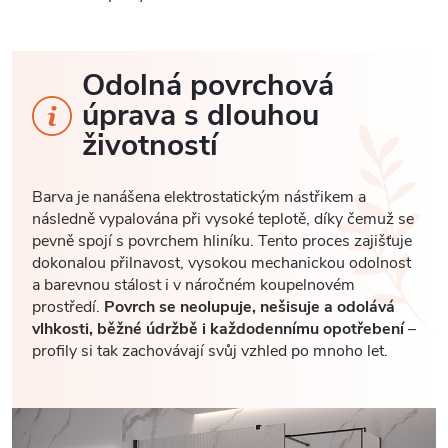
Odolná povrchová
úprava s dlouhou
životností
Barva je nanášena elektrostatickým nástřikem a
následně vypalována při vysoké teplotě, díky čemuž se
pevně spojí s povrchem hliníku. Tento proces zajišťuje
dokonalou přilnavost, vysokou mechanickou odolnost
a barevnou stálost i v náročném koupelnovém
prostředí.
Povrch se neolupuje, nešisuje a odolává
vlhkosti, běžné údržbě i každodennímu opotřebení
–
profily si tak zachovávají svůj vzhled po mnoho let.