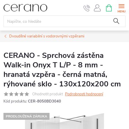
Přejít
NÁKUPNÍ
KOŠÍK
na
obsah
Dvoudílné variabilní s vodorovnými vzpěrami
CERANO - Sprchová zástěna
Walk-in Onyx T L/P - 8 mm -
hranatá vzpěra - černá matná,
rýhované sklo - 130x120x200 cm
Ohodnotit produkt
Podrobnosti hodnocení
Kód produktu:
CER-8050BD3040
PRODLOUŽENÁ ZÁRUKA