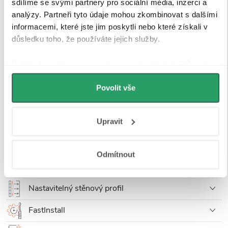
černá matná - 15
sklo - 120x200
sklo - 130x200
sdílíme se svými partnery pro sociální média, inzerci a
Skladem > 10 ks
Skladem > 10 ks
Skladem
mm
cm
cm
analýzy. Partneři tyto údaje mohou zkombinovat s dalšími
890 Kč
5 590 Kč
5 890 Kč
informacemi, které jste jim poskytli nebo které získali v
důsledku toho, že používáte jejich služby.
Zobrazit všechny položky sady
Udělíte-li souhlas, my a vybraní partneři (včetně Googlu)
můžeme používat cookies pro analytiku a
Popis produktu
personalizovanou reklamu. Jak Google zpracovává
Povolit vše
osobní údaje najdete na stránkách
Business Data
Detailní popis produktu
Responsibility
a
Jak Google používá informace z webů
Upravit
a aplikací
.
Tvrzené sklo 8 mm
Odmítnout
Univerzální montáž
Nastavitelný stěnový profil
FastInstall