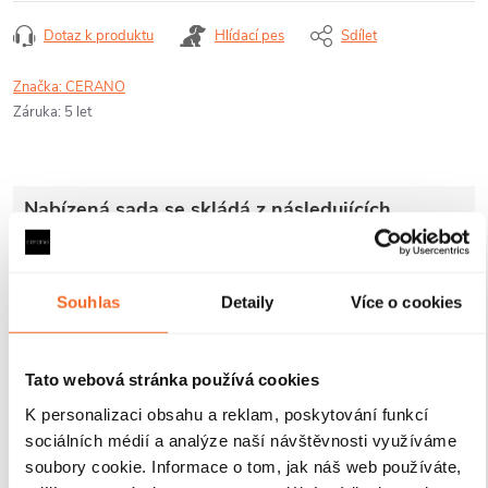
Dotaz k produktu
Hlídací pes
Sdílet
Značka:
CERANO
Záruka
:
5 let
Nabízená sada se skládá z následujících
produktů:
Souhlas
Detaily
Více o cookies
Tato webová stránka používá cookies
K personalizaci obsahu a reklam, poskytování funkcí
CERANO - Profil
CERANO - Sklo
CERANO - Sklo
pro sprchové
ke sprchovým
ke sprchovým
sociálních médií a analýze naší návštěvnosti využíváme
zástěny Walk-in
zástěnám Onyx -
zástěnám Onyx -
soubory cookie. Informace o tom, jak náš web používáte,
Onyx - 8 mm -
8 mm - rýhované
8 mm - rýhované