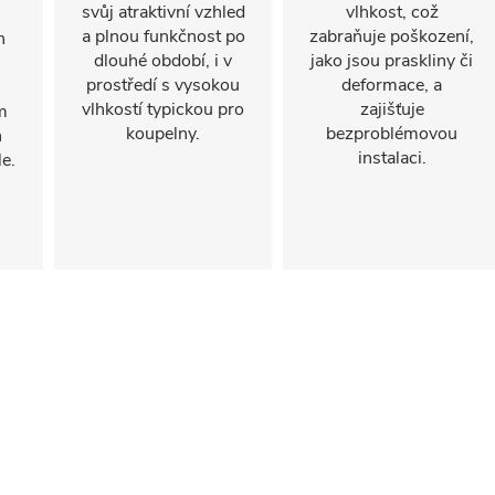
svůj atraktivní vzhled
vlhkost, což
a plnou funkčnost po
zabraňuje poškození,
n
dlouhé období, i v
jako jsou praskliny či
prostředí s vysokou
deformace, a
vlhkostí typickou pro
zajišťuje
m
koupelny.
bezproblémovou
h
instalaci.
e.