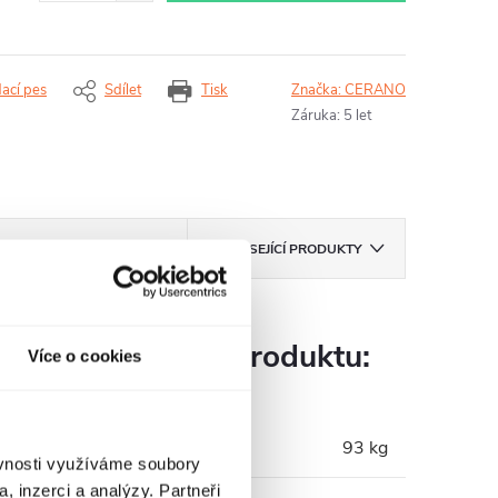
dací pes
Sdílet
Tisk
Značka:
CERANO
Záruka
:
5 let
ZNAČKA
CERANO
SOUVISEJÍCÍ PRODUKTY
Parametry produktu:
Více o cookies
Hmotnost
:
93 kg
ěvnosti využíváme soubory
, inzerci a analýzy. Partneři