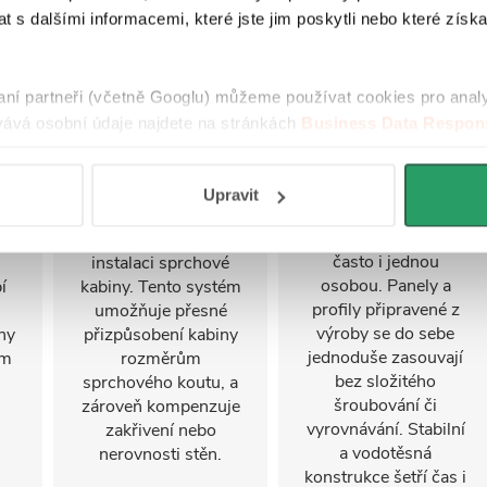
 s dalšími informacemi, které jste jim poskytli nebo které získa
Nastavitelný
FastInstall
raní partneři (včetně Googlu) můžeme používat cookies pro anal
stěnový profil
ává osobní údaje najdete na stránkách
Business Data Respons
FastInstall je
 aplikací
.
montážní systém pro
Stěnový profil s
rychlé a snadné
i
možností nastavení
Upravit
sestavení
u
až do 30 mm je
sprchového koutu,
se
klíčovým prvkem při
často i jednou
instalaci sprchové
osobou. Panely a
í
kabiny. Tento systém
profily připravené z
umožňuje přesné
výroby se do sebe
ny
přizpůsobení kabiny
jednoduše zasouvají
ým
rozměrům
bez složitého
sprchového koutu, a
šroubování či
zároveň kompenzuje
vyrovnávání. Stabilní
zakřivení nebo
a vodotěsná
nerovnosti stěn.
konstrukce šetří čas i