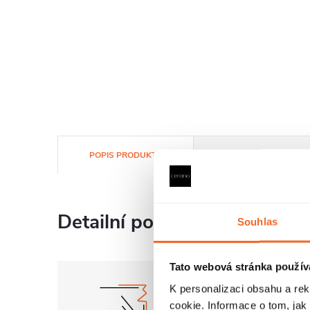
POPIS PRODUKTU
SOUBORY KE STAŽENÍ
Detailní popis produktu
Souhlas
Tato webová stránka použív
K personalizaci obsahu a re
cookie. Informace o tom, jak