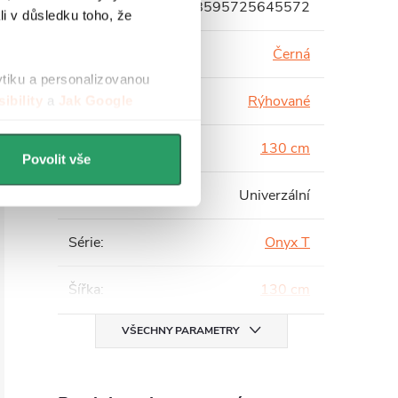
EAN
:
8595725645572
li v důsledku toho, že
Barva profilu
:
Černá
ytiku a personalizovanou
Barva skla
:
Rýhované
ibility
a
Jak Google
Hloubka
:
130 cm
Povolit vše
Instalace
:
Univerzální
Série
:
Onyx T
Šířka
:
130 cm
VŠECHNY PARAMETRY