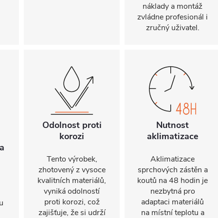
náklady a montáž
zvládne profesionál i
zručný uživatel.
Odolnost proti
Nutnost
korozi
aklimatizace
a
Tento výrobek,
Aklimatizace
zhotovený z vysoce
sprchových zástěn a
kvalitních materiálů,
koutů na 48 hodin je
vyniká odolností
nezbytná pro
proti korozi, což
adaptaci materiálů
u
zajišťuje, že si udrží
na místní teplotu a