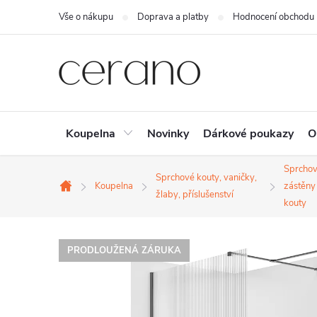
Přejít
Vše o nákupu
Doprava a platby
Hodnocení obchodu
na
obsah
Koupelna
Novinky
Dárkové poukazy
O
Sprcho
Sprchové kouty, vaničky,
Koupelna
zástěny
Domů
žlaby, příslušenství
kouty
PRODLOUŽENÁ ZÁRUKA