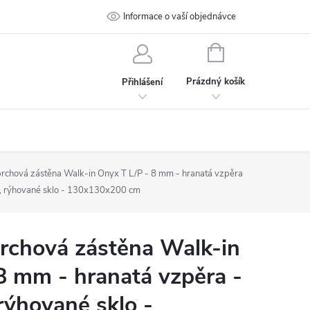
 podmínky
Ochrana osobních údajů
Informace o vaší objednávce
Kontakt
NÁKUPNÍ
KOŠÍK
Prázdný košík
Přihlášení
chová zástěna Walk-in Onyx T L/P - 8 mm - hranatá vzpěra
á, rýhované sklo - 130x130x200 cm
chová zástěna Walk-in
8 mm - hranatá vzpěra -
rýhované sklo -