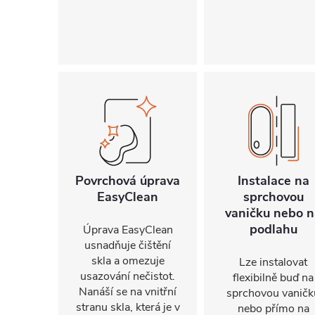
Povrchová úprava
Instalace na
EasyClean
sprchovou
vaničku nebo n
podlahu
Úprava EasyClean
usnadňuje čištění
skla a omezuje
Lze instalovat
usazování nečistot.
flexibilně buď na
Nanáší se na vnitřní
sprchovou vaničk
stranu skla, která je v
nebo přímo na