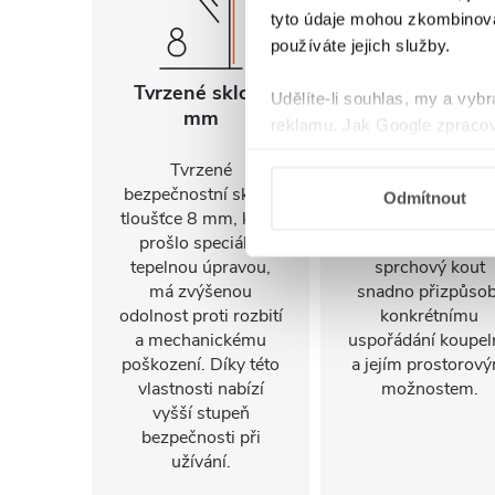
tyto údaje mohou zkombinovat
používáte jejich služby.
Tvrzené sklo 8
Univerzální
Udělíte-li souhlas, my a vyb
mm
montáž
reklamu. Jak Google zpracov
používá informace z webů a
Tvrzené
FlexSide systém
bezpečnostní sklo o
umožňuje instalac
Odmítnout
tloušťce 8 mm, které
na pravou i levo
prošlo speciální
stranu. Díky tomu 
tepelnou úpravou,
sprchový kout
má zvýšenou
snadno přizpůsob
odolnost proti rozbití
konkrétnímu
a mechanickému
uspořádání koupel
poškození. Díky této
a jejím prostorov
vlastnosti nabízí
možnostem.
vyšší stupeň
bezpečnosti při
užívání.