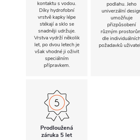
kontaktu s vodou.
podlahu. Jeho
Díky hydrofobní
univerzální desig
vrstvě kapky lépe
umožňuje
stékají a sklo se
přizpůsobení
snadněji udržuje.
různým prostorů
Vrstva vydrží několik
dle individuálníc
let, po dvou letech je
požadavků uživatel
však vhodné ji oživit
speciálním
přípravkem.
Prodloužená
záruka 5 let