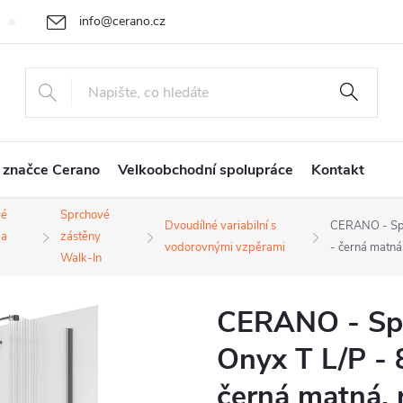
info@cerano.cz
Cenová nabídka na míru
Vrácení zboží a reklamace
Obchodní
+420 226 400 232
 značce Cerano
Velkoobchodní spolupráce
Kontakt
vé
Sprchové
Dvoudílné variabilní s
CERANO - Spr
 a
zástěny
vodorovnými vzpěrami
- černá matn
Walk-In
CERANO - Spr
Onyx T L/P - 
černá matná, 