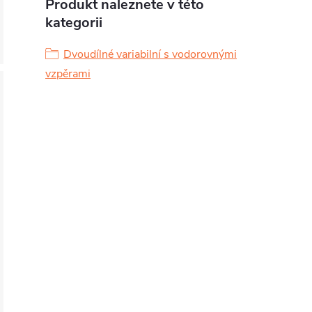
Produkt naleznete v této
kategorii
Dvoudílné variabilní s vodorovnými
vzpěrami