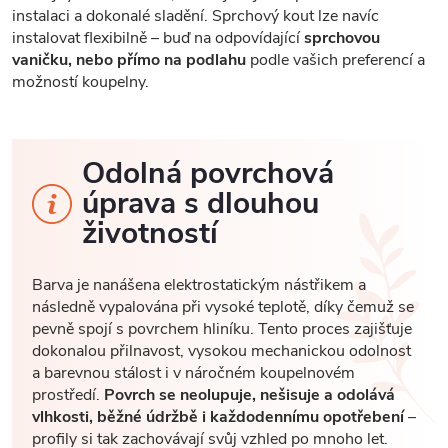
instalaci a dokonalé sladění. Sprchový kout lze navíc
instalovat flexibilně – buď na odpovídající
sprchovou
vaničku, nebo přímo na podlahu
podle vašich preferencí a
možností koupelny.
Odolná povrchová
úprava s dlouhou
životností
Barva je nanášena elektrostatickým nástřikem a
následně vypalována při vysoké teplotě, díky čemuž se
pevně spojí s povrchem hliníku. Tento proces zajišťuje
dokonalou přilnavost, vysokou mechanickou odolnost
a barevnou stálost i v náročném koupelnovém
prostředí.
Povrch se neolupuje, nešisuje a odolává
vlhkosti, běžné údržbě i každodennímu opotřebení
–
profily si tak zachovávají svůj vzhled po mnoho let.