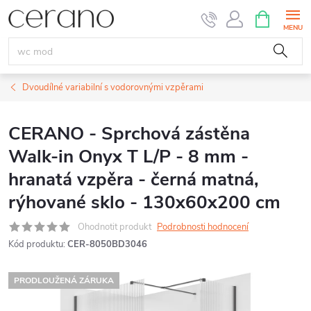
Přejít
NÁKUPNÍ
KOŠÍK
na
obsah
Dvoudílné variabilní s vodorovnými vzpěrami
CERANO - Sprchová zástěna
Walk-in Onyx T L/P - 8 mm -
hranatá vzpěra - černá matná,
rýhované sklo - 130x60x200 cm
Ohodnotit produkt
Podrobnosti hodnocení
Kód produktu:
CER-8050BD3046
PRODLOUŽENÁ ZÁRUKA