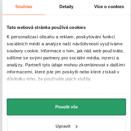
Souhlas
Detaily
Více o cookies
Tato webová stránka používá cookies
K personalizaci obsahu a reklam, poskytování funkcí
sociálních médií a analýze naší návštěvnosti využíváme
soubory cookie. Informace o tom, jak náš web používáte,
sdílíme se svými partnery pro sociální média, inzerci a
analýzy. Partneři tyto údaje mohou zkombinovat s dalšími
informacemi, které jste jim poskytli nebo které získali v
důsledku toho, že používáte jejich služby.
Udělíte-li souhlas, my a vybraní partneři (včetně Googlu)
můžeme používat cookies pro analytiku a
personalizovanou reklamu. Jak Google zpracovává
Povolit vše
osobní údaje najdete na stránkách
Business Data
Responsibility
a
Jak Google používá informace z webů
Upravit
a aplikací
.