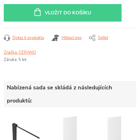
Měrná
cena:
VLOŽIT DO KOŠÍKU
Dotaz k produktu
Hlídací pes
Sdílet
Značka:
CERANO
Záruka
:
5 let
Nabízená sada se skládá z následujících
produktů: