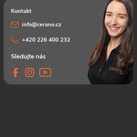
info
@
cerano.cz
+420 226 400 232