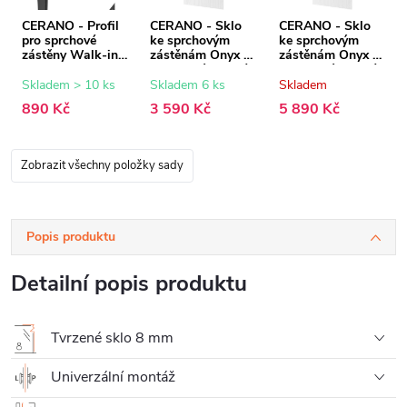
CERANO - Profil
CERANO - Sklo
CERANO - Sklo
pro sprchové
ke sprchovým
ke sprchovým
zástěny Walk-in
zástěnám Onyx -
zástěnám Onyx -
Onyx - 8 mm -
8 mm - rýhované
8 mm - rýhované
černá matná - 15
sklo - 60x200 cm
sklo - 130x200
Skladem > 10 ks
Skladem 6 ks
Skladem
mm
cm
890 Kč
3 590 Kč
5 890 Kč
Zobrazit všechny položky sady
Popis produktu
Detailní popis produktu
Tvrzené sklo 8 mm
Univerzální montáž