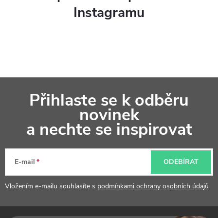
Instagramu
Z
Přihlaste se k odběru
á
novinek
p
a nechte se inspirovat
a
t
E-mail
ODEBÍRAT
í
Vložením e-mailu souhlasíte s
podmínkami ochrany osobních údajů