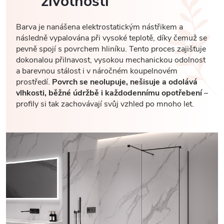
životností
Barva je nanášena elektrostatickým nástřikem a
následně vypalována při vysoké teplotě, díky čemuž se
pevně spojí s povrchem hliníku. Tento proces zajišťuje
dokonalou přilnavost, vysokou mechanickou odolnost
a barevnou stálost i v náročném koupelnovém
prostředí.
Povrch se neolupuje, nešisuje a odolává
vlhkosti, běžné údržbě i každodennímu opotřebení
–
profily si tak zachovávají svůj vzhled po mnoho let.