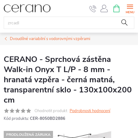
Přejít
NÁKUPNÍ
KOŠÍK
na
obsah
Dvoudílné variabilní s vodorovnými vzpěrami
CERANO - Sprchová zástěna
Walk-in Onyx T L/P - 8 mm -
hranatá vzpěra - černá matná,
transparentní sklo - 130x100x200
cm
Ohodnotit produkt
Podrobnosti hodnocení
Kód produktu:
CER-8050BD2886
PRODLOUŽENÁ ZÁRUKA