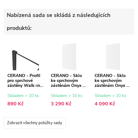
Nabízená sada se skládá z následujících
produktů:
CERANO - Profil
CERANO - Sklo
CERANO - Sklo
pro sprchové
ke sprchovým
ke sprchovým
zástěny Walk-in
zástěnám Onyx -
zástěnám Onyx -
Onyx - 8 mm -
8 mm -
8 mm -
černá matná - 15
transparentní sklo
transparentní sklo
Skladem > 10 ks
Skladem > 10 ks
Skladem > 10 ks
mm
- 100x200 cm
- 130x200 cm
890 Kč
3 290 Kč
4 090 Kč
Zobrazit všechny položky sady