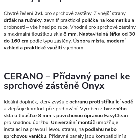
Chytré řešení
2v1
pro sprchové zástěny. Z vnější strany
držák na ručníky
, zevnitř praktická
polička na kosmetiku
a
drobnosti – vše hned po ruce. Vhodné pro sprchové zástěny
s maximální tloušťkou skla
8 mm
.
Nastavitelná šířka od 30
do 160 cm
podle typu zástěny.
Úspora místa, moderní
vzhled a praktické využití
v jednom.
CERANO – Přídavný panel ke
sprchové zástěně Onyx
Ideální doplněk, který zvyšuje
ochranu proti stříkající vodě
a zlepšuje komfort při sprchování. Vyroben z
tvrzeného
skla o tloušťce 8 mm
s
povrchovou úpravou EasyClean
pro snadnou údržbu.
Univerzální montáž
umožňuje
instalaci na pravou i levou stranu, na
podlahu nebo
sprchovou vaničku
. Přídavné panely jsou kompatibilní s