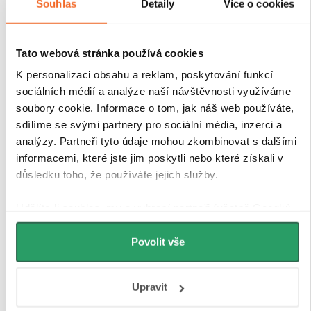
Souhlas
Detaily
Více o cookies
Tato webová stránka používá cookies
K personalizaci obsahu a reklam, poskytování funkcí
sociálních médií a analýze naší návštěvnosti využíváme
soubory cookie. Informace o tom, jak náš web používáte,
sdílíme se svými partnery pro sociální média, inzerci a
analýzy. Partneři tyto údaje mohou zkombinovat s dalšími
informacemi, které jste jim poskytli nebo které získali v
důsledku toho, že používáte jejich služby.
Udělíte-li souhlas, my a vybraní partneři (včetně Googlu)
můžeme používat cookies pro analytiku a
personalizovanou reklamu. Jak Google zpracovává
Povolit vše
osobní údaje najdete na stránkách
Business Data
Responsibility
a
Jak Google používá informace z webů
Upravit
a aplikací
.