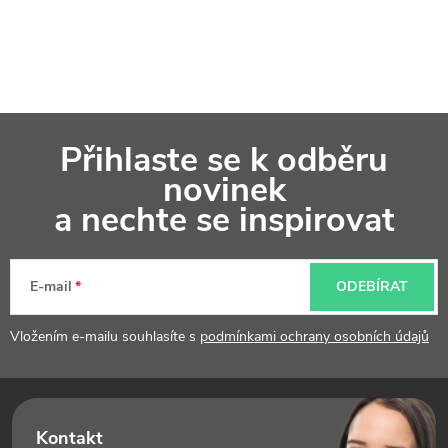
Z
Přihlaste se k odběru
á
novinek
p
a nechte se inspirovat
a
t
E-mail
ODEBÍRAT
í
Vložením e-mailu souhlasíte s
podmínkami ochrany osobních údajů