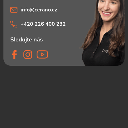
info
@
cerano.cz
+420 226 400 232