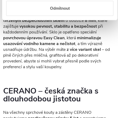
Tvrzené bezpečností sklo
Odmítnout
Sprchové kouty a zástěny CERANO jsou vybaveny
tvrzeným bezpečnostním sklem
o tloušťce
8 mm
, které
zajišťuje
vysokou pevnost, stabilitu a bezpečnost
při
každodenním používání. Sklo je opatřeno speciální
povrchovou úpravou Easy Clean
, která
minimalizuje
usazování vodního kamene a nečistot
, a tím výrazně
usnadňuje údržbu. Na výběr máte
z více variant skel
– od
plně čirých přes mléčná, grafitová až po dekorativní
provedení, abyste si mohli vybrat přesně podle svých
preferencí a stylu vaší koupelny.
CERANO – česká značka s
dlouhodobou jistotou
Na všechny sprchové kouty a zástěny CERANO