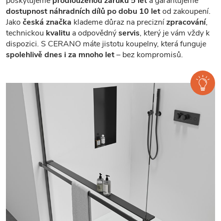
poskytujeme
prodlouženou záruku 5 let
a garantujeme
dostupnost náhradních dílů po dobu 10 let
od zakoupení.
Jako
česká značka
klademe důraz na precizní
zpracování
,
technickou
kvalitu
a odpovědný
servis
, který je vám vždy k
dispozici. S CERANO máte jistotu koupelny, která funguje
spolehlivě dnes i za mnoho let
– bez kompromisů.