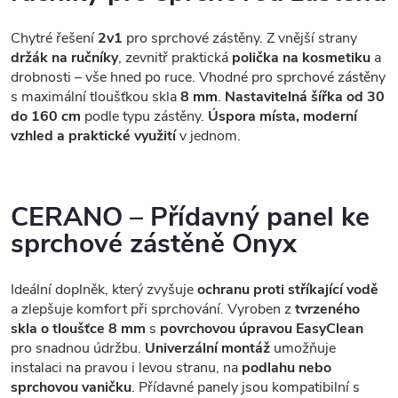
Chytré řešení
2v1
pro sprchové zástěny. Z vnější strany
držák na ručníky
, zevnitř praktická
polička na kosmetiku
a
drobnosti – vše hned po ruce. Vhodné pro sprchové zástěny
s maximální tloušťkou skla
8 mm
.
Nastavitelná šířka od 30
do 160 cm
podle typu zástěny.
Úspora místa, moderní
vzhled a praktické využití
v jednom.
CERANO – Přídavný panel ke
sprchové zástěně Onyx
Ideální doplněk, který zvyšuje
ochranu proti stříkající vodě
a zlepšuje komfort při sprchování. Vyroben z
tvrzeného
skla o tloušťce 8 mm
s
povrchovou úpravou EasyClean
pro snadnou údržbu.
Univerzální montáž
umožňuje
instalaci na pravou i levou stranu, na
podlahu nebo
sprchovou vaničku
. Přídavné panely jsou kompatibilní s