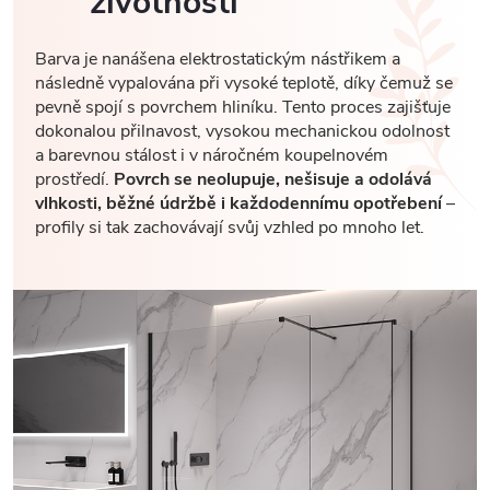
životností
Barva je nanášena elektrostatickým nástřikem a
následně vypalována při vysoké teplotě, díky čemuž se
pevně spojí s povrchem hliníku. Tento proces zajišťuje
dokonalou přilnavost, vysokou mechanickou odolnost
a barevnou stálost i v náročném koupelnovém
prostředí.
Povrch se neolupuje, nešisuje a odolává
vlhkosti, běžné údržbě i každodennímu opotřebení
–
profily si tak zachovávají svůj vzhled po mnoho let.