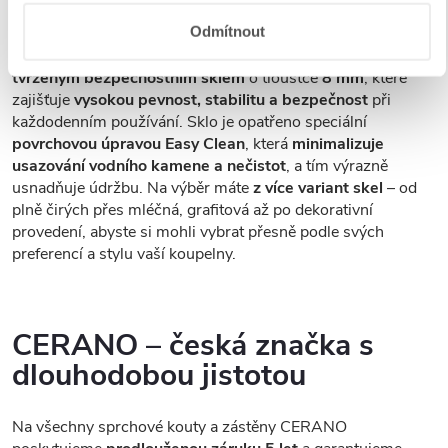
Tvrzené bezpečností sklo
Odmítnout
Sprchové kouty a zástěny CERANO jsou vybaveny
tvrzeným bezpečnostním sklem
o tloušťce
8 mm
, které
zajišťuje
vysokou pevnost, stabilitu a bezpečnost
při
každodenním používání. Sklo je opatřeno speciální
povrchovou úpravou Easy Clean
, která
minimalizuje
usazování vodního kamene a nečistot
, a tím výrazně
usnadňuje údržbu. Na výběr máte
z více variant skel
– od
plně čirých přes mléčná, grafitová až po dekorativní
provedení, abyste si mohli vybrat přesně podle svých
preferencí a stylu vaší koupelny.
CERANO – česká značka s
dlouhodobou jistotou
Na všechny sprchové kouty a zástěny CERANO