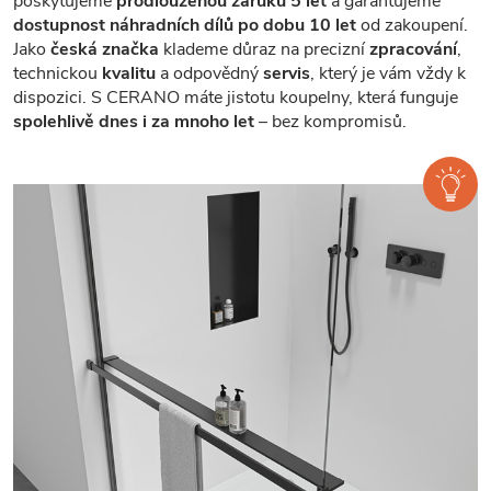
poskytujeme
prodlouženou záruku 5 let
a garantujeme
dostupnost náhradních dílů po dobu 10 let
od zakoupení.
Jako
česká značka
klademe důraz na precizní
zpracování
,
technickou
kvalitu
a odpovědný
servis
, který je vám vždy k
dispozici. S CERANO máte jistotu koupelny, která funguje
spolehlivě dnes i za mnoho let
– bez kompromisů.