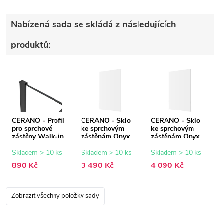
Nabízená sada se skládá z následujících
produktů:
CERANO - Profil
CERANO - Sklo
CERANO - Sklo
pro sprchové
ke sprchovým
ke sprchovým
zástěny Walk-in
zástěnám Onyx -
zástěnám Onyx -
Onyx - 8 mm -
8 mm -
8 mm -
černá matná - 15
transparentní sklo
transparentní sklo
Skladem > 10 ks
Skladem > 10 ks
Skladem > 10 ks
mm
- 110x200 cm
- 130x200 cm
890 Kč
3 490 Kč
4 090 Kč
Zobrazit všechny položky sady