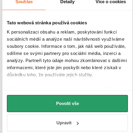
Souhlas
Detaily
Více o cookies
Tato webová stránka používá cookies
K personalizaci obsahu a reklam, poskytování funkcí
sociálních médií a analýze naší návštěvnosti využíváme
soubory cookie. Informace o tom, jak náš web používáte,
sdílíme se svými partnery pro sociální média, inzerci a
analýzy. Partneři tyto údaje mohou zkombinovat s dalšími
informacemi, které jste jim poskytli nebo které získali v
důsledku toho, že používáte jejich služby.
Udělíte-li souhlas, my a vybraní partneři (včetně Googlu)
můžeme používat cookies pro analytiku a
personalizovanou reklamu. Jak Google zpracovává
Povolit vše
osobní údaje najdete na stránkách
Business Data
Responsibility
a
Jak Google používá informace z webů
Upravit
a aplikací
.