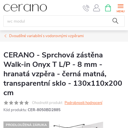
Přejít
NÁKUPNÍ
KOŠÍK
na
obsah
Dvoudílné variabilní s vodorovnými vzpěrami
CERANO - Sprchová zástěna
Walk-in Onyx T L/P - 8 mm -
hranatá vzpěra - černá matná,
transparentní sklo - 130x110x200
cm
Ohodnotit produkt
Podrobnosti hodnocení
Kód produktu:
CER-8050BD2885
PRODLOUŽENÁ ZÁRUKA