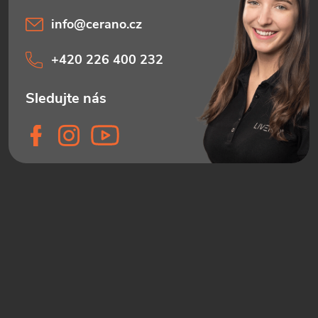
info
@
cerano.cz
+420 226 400 232