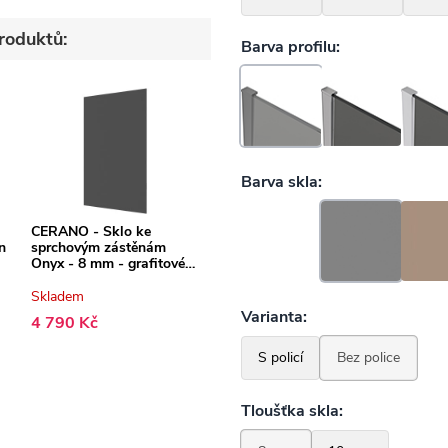
roduktů:
CERANO - Sklo ke
n
sprchovým zástěnám
Onyx - 8 mm - grafitové
sklo - 140x200 cm
Skladem
4 790 Kč