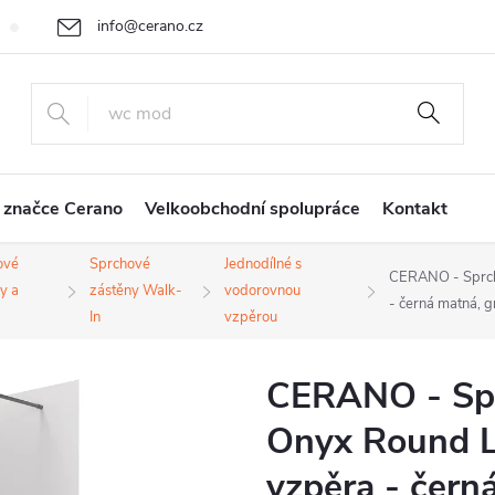
info@cerano.cz
Cenová nabídka na míru
Vrácení zboží a reklamace
Obchodní
+420 226 400 232
 značce Cerano
Velkoobchodní spolupráce
Kontakt
ové
Sprchové
Jednodílné s
CERANO - Sprcho
y a
zástěny Walk-
vodorovnou
- černá matná, g
In
vzpěrou
CERANO - Spr
Onyx Round L
vzpěra - černá