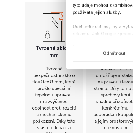
tyto údaje mohou zkombinovat
používáte jejich služby.
Udělíte-li souhlas, my a vyb
reklamu. Jak Google zpracov
používá informace z webů a
Tvrzené sklo 8
Univerzální
Odmítnout
mm
montáž
Tvrzené
FlexSide systém
bezpečnostní sklo o
umožňuje instalac
tloušťce 8 mm, které
na pravou i levo
prošlo speciální
stranu. Díky tomu 
tepelnou úpravou,
sprchový kout
má zvýšenou
snadno přizpůsob
odolnost proti rozbití
konkrétnímu
a mechanickému
uspořádání koupel
poškození. Díky této
a jejím prostorov
vlastnosti nabízí
možnostem.