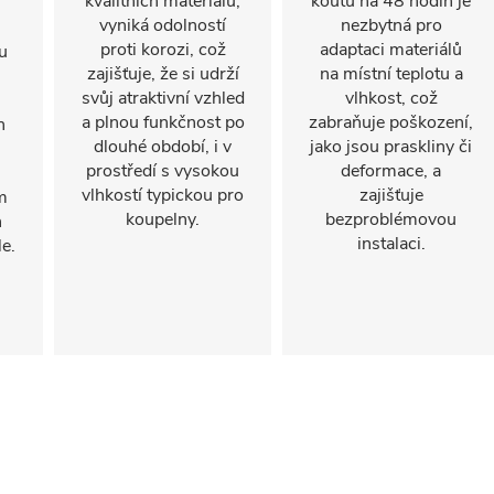
kvalitních materiálů,
koutů na 48 hodin je
vyniká odolností
nezbytná pro
proti korozi, což
adaptaci materiálů
u
zajišťuje, že si udrží
na místní teplotu a
svůj atraktivní vzhled
vlhkost, což
a plnou funkčnost po
zabraňuje poškození,
n
dlouhé období, i v
jako jsou praskliny či
prostředí s vysokou
deformace, a
vlhkostí typickou pro
zajišťuje
m
koupelny.
bezproblémovou
h
instalaci.
e.