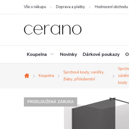
Přejít
Vše o nákupu
Doprava a platby
Hodnocení obchodu
na
obsah
Koupelna
Novinky
Dárkové poukazy
O
Sprch
Sprchové kouty, vaničky,
Koupelna
zástěn
Domů
žlaby, příslušenství
kouty
PRODLOUŽENÁ ZÁRUKA