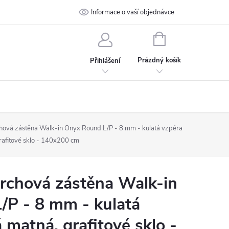
 podmínky
Ochrana osobních údajů
Informace o vaší objednávce
Kontakt
NÁKUPNÍ
KOŠÍK
Prázdný košík
Přihlášení
vá zástěna Walk-in Onyx Round L/P - 8 mm - kulatá vzpěra
rafitové sklo - 140x200 cm
chová zástěna Walk-in
/P - 8 mm - kulatá
 matná, grafitové sklo -