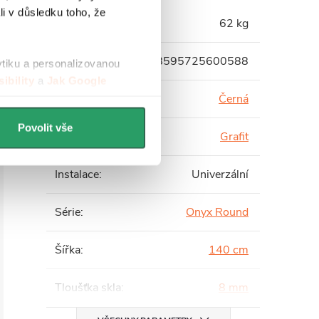
li v důsledku toho, že
Hmotnost
:
62 kg
EAN
:
8595725600588
ytiku a personalizovanou
ibility
a
Jak Google
Barva profilu
:
Černá
Povolit vše
Barva skla
:
Grafit
Instalace
:
Univerzální
Série
:
Onyx Round
Šířka
:
140 cm
Tloušťka skla
:
8 mm