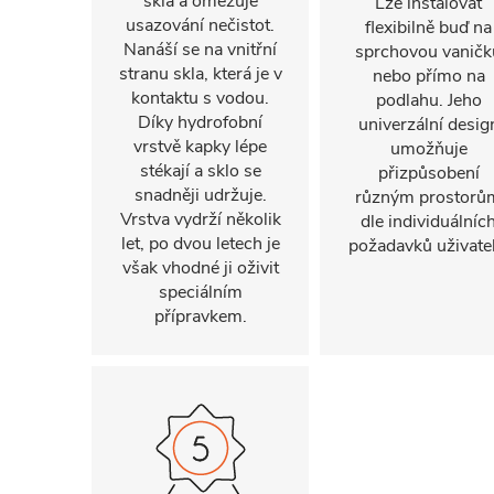
skla a omezuje
Lze instalovat
usazování nečistot.
flexibilně buď na
Nanáší se na vnitřní
sprchovou vaničk
stranu skla, která je v
nebo přímo na
kontaktu s vodou.
podlahu. Jeho
Díky hydrofobní
univerzální desig
vrstvě kapky lépe
umožňuje
stékají a sklo se
přizpůsobení
snadněji udržuje.
různým prostorů
Vrstva vydrží několik
dle individuálníc
let, po dvou letech je
požadavků uživatel
však vhodné ji oživit
speciálním
přípravkem.