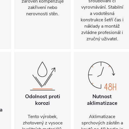
šroubování či
zároveň kompenzuje
vyrovnávání. Stabilní
zakřivení nebo
a vodotěsná
nerovnosti stěn.
konstrukce šetří čas i
náklady a montáž
zvládne profesionál i
zručný uživatel.
Odolnost proti
Nutnost
korozi
aklimatizace
a
Tento výrobek,
Aklimatizace
zhotovený z vysoce
sprchových zástěn a