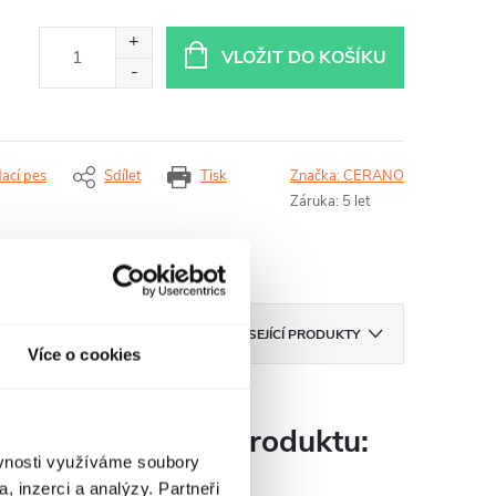
VLOŽIT DO KOŠÍKU
dací pes
Sdílet
Tisk
Značka:
CERANO
Záruka
:
5 let
ZNAČKA
CERANO
SOUVISEJÍCÍ PRODUKTY
Více o cookies
Parametry produktu:
ěvnosti využíváme soubory
, inzerci a analýzy. Partneři