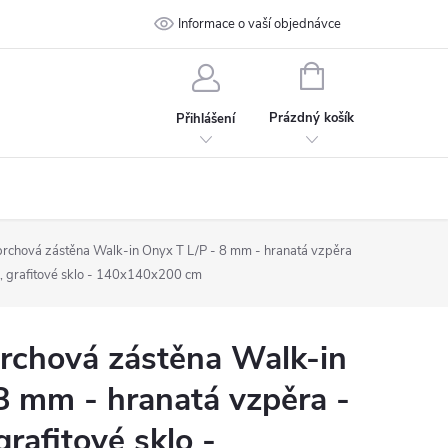
 podmínky
Ochrana osobních údajů
Informace o vaší objednávce
Kontakt
NÁKUPNÍ
KOŠÍK
Prázdný košík
Přihlášení
chová zástěna Walk-in Onyx T L/P - 8 mm - hranatá vzpěra
, grafitové sklo - 140x140x200 cm
chová zástěna Walk-in
8 mm - hranatá vzpěra -
rafitové sklo -