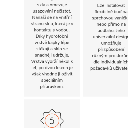
skla a omezuje
Lze instalovat
usazování nečistot.
flexibilně buď na
Nanáší se na vnitřní
sprchovou vaničk
stranu skla, která je v
nebo přímo na
kontaktu s vodou.
podlahu. Jeho
Díky hydrofobní
univerzální desig
vrstvě kapky lépe
umožňuje
stékají a sklo se
přizpůsobení
snadněji udržuje.
různým prostorů
Vrstva vydrží několik
dle individuálníc
let, po dvou letech je
požadavků uživatel
však vhodné ji oživit
speciálním
přípravkem.