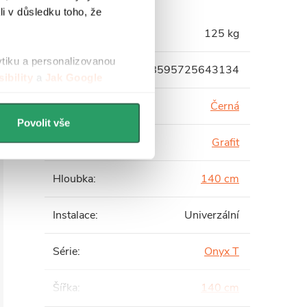
li v důsledku toho, že
Hmotnost
:
125 kg
ytiku a personalizovanou
EAN
:
8595725643134
ibility
a
Jak Google
Barva profilu
:
Černá
Povolit vše
Barva skla
:
Grafit
Hloubka
:
140 cm
Instalace
:
Univerzální
Série
:
Onyx T
Šířka
:
140 cm