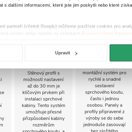
 s dalšími informacemi, které jste jim poskytli nebo které získa
raní partneři (včetně Googlu) můžeme používat cookies pro anal
ává osobní údaje najdete na stránkách
Business Data Respons
 aplikací
.
Nastavitelný
FastInstall
Upravit
stěnový profil
FastInstall je
montážní systém pro
Stěnový profil s
rychlé a snadné
i
možností nastavení
sestavení
u
až do 30 mm je
sprchového koutu,
se
klíčovým prvkem při
často i jednou
instalaci sprchové
osobou. Panely a
í
kabiny. Tento systém
profily připravené z
umožňuje přesné
výroby se do sebe
ny
přizpůsobení kabiny
jednoduše zasouvají
ým
rozměrům
bez složitého
sprchového koutu, a