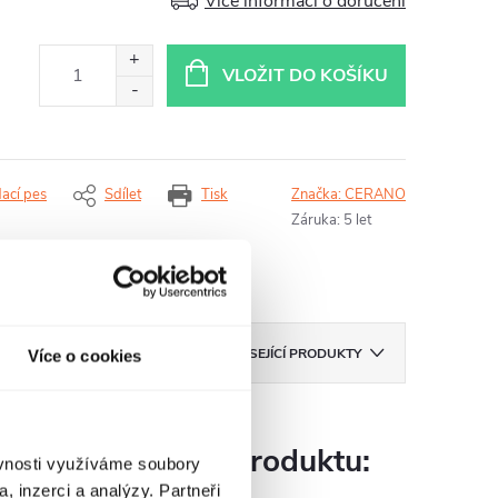
Více informací o doručení
VLOŽIT DO KOŠÍKU
dací pes
Sdílet
Tisk
Značka:
CERANO
Záruka
:
5 let
ZNAČKA
CERANO
SOUVISEJÍCÍ PRODUKTY
Více o cookies
Parametry produktu:
ěvnosti využíváme soubory
, inzerci a analýzy. Partneři