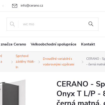
info@cerano.cz
Cenová nabídka na míru
Vrácení zboží a reklamace
Obchodní
+420 226 400 232
 značce Cerano
Velkoobchodní spolupráce
Kontakt
vé
Sprchové
Dvoudílné variabilní s
CERANO - Spr
 a
zástěny Walk-
vodorovnými vzpěrami
- černá matná
In
CERANO - Spr
Onyx T L/P - 
černá matná, g