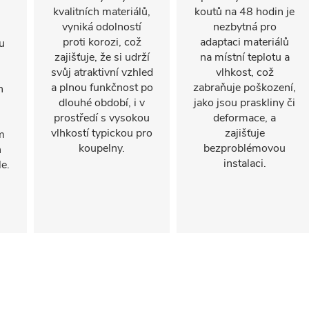
kvalitních materiálů,
koutů na 48 hodin je
vyniká odolností
nezbytná pro
proti korozi, což
adaptaci materiálů
u
zajišťuje, že si udrží
na místní teplotu a
svůj atraktivní vzhled
vlhkost, což
a plnou funkčnost po
zabraňuje poškození,
n
dlouhé období, i v
jako jsou praskliny či
prostředí s vysokou
deformace, a
vlhkostí typickou pro
zajišťuje
m
koupelny.
bezproblémovou
h
instalaci.
e.