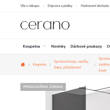
Přejít
Vše o nákupu
Doprava a platby
Hodnocení obchodu
na
obsah
Koupelna
Novinky
Dárkové poukazy
O
Sprcho
Sprchové kouty, vaničky,
Koupelna
zástěny
Domů
žlaby, příslušenství
kouty
PRODLOUŽENÁ ZÁRUKA