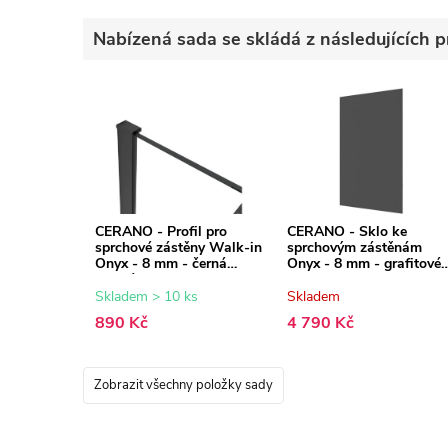
Nabízená sada se skládá z následujících p
CERANO - Profil pro
CERANO - Sklo ke
sprchové zástěny Walk-in
sprchovým zástěnám
Onyx - 8 mm - černá
Onyx - 8 mm - grafitové
matná - 15 mm
sklo - 140x200 cm
Skladem > 10 ks
Skladem
890 Kč
4 790 Kč
Zobrazit všechny položky sady