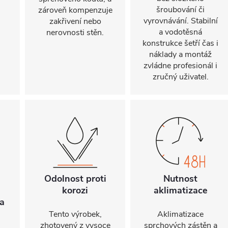
šroubování či
zároveň kompenzuje
vyrovnávání. Stabilní
zakřivení nebo
a vodotěsná
nerovnosti stěn.
konstrukce šetří čas i
náklady a montáž
zvládne profesionál i
zručný uživatel.
Odolnost proti
Nutnost
korozi
aklimatizace
a
Tento výrobek,
Aklimatizace
zhotovený z vysoce
sprchových zástěn a