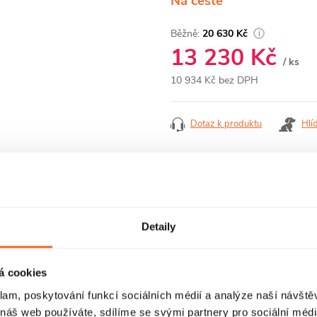
Na cestě
20 630 Kč
13 230 Kč
/ ks
10 934 Kč bez DPH
Měrná
cena:
Dotaz k produktu
Hlí
RECENZE
DISKUZE
Detaily
á cookies
klam, poskytování funkcí sociálních médií a analýze naší návšt
 náš web používáte, sdílíme se svými partnery pro sociální média