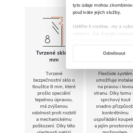
tyto údaje mohou zkombinovat
používáte jejich služby.
Udělíte-li souhlas, my a vyb
reklamu. Jak Google zpracov
používá informace z webů a
Tvrzené sklo 8
Univerzální
Odmítnout
mm
montáž
Tvrzené
FlexSide systém
bezpečnostní sklo o
umožňuje instalac
tloušťce 8 mm, které
na pravou i levo
prošlo speciální
stranu. Díky tomu 
tepelnou úpravou,
sprchový kout
má zvýšenou
snadno přizpůsob
odolnost proti rozbití
konkrétnímu
a mechanickému
uspořádání koupel
poškození. Díky této
a jejím prostorov
vlastnosti nabízí
možnostem.