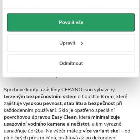
Udělíte-li souhlas, my a vybraní partneři (včetně Googlu)
můžeme používat cookies pro analytiku a
personalizovanou reklamu. Jak Google zpracovává
Povolit vše
osobní údaje najdete na stránkách
Business Data
Responsibility
a
Jak Google používá informace z webů
Upravit
a aplikací
.
Odmítnout
Tvrzené bezpečností sklo
Sprchové kouty a zástěny CERANO jsou vybaveny
tvrzeným bezpečnostním sklem
o tloušťce
8 mm
, které
zajišťuje
vysokou pevnost, stabilitu a bezpečnost
při
každodenním používání. Sklo je opatřeno speciální
povrchovou úpravou Easy Clean
, která
minimalizuje
usazování vodního kamene a nečistot
, a tím výrazně
usnadňuje údržbu. Na výběr máte
z více variant skel
– od
plně čirých přes mléčná, grafitová až po dekorativní