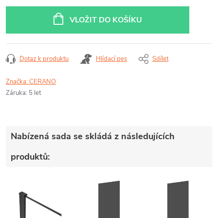
Měrná
cena:
VLOŽIT DO KOŠÍKU
Dotaz k produktu
Hlídací pes
Sdílet
Značka:
CERANO
Záruka
:
5 let
Nabízená sada se skládá z následujících
produktů: