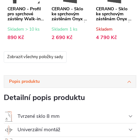
CERANO - Profil
CERANO - Sklo
CERANO - Sklo
pro sprchové
ke sprchovým
ke sprchovým
zástěny Walk-in
zástěnám Onyx -
zástěnám Onyx -
Onyx - 8 mm -
8 mm - grafitové
8 mm - grafitové
černá matná - 15
sklo - 70x200 cm
sklo - 140x200
Skladem > 10 ks
Skladem 1 ks
Skladem
mm
cm
890 Kč
2 690 Kč
4 790 Kč
Zobrazit všechny položky sady
Popis produktu
Detailní popis produktu
Tvrzené sklo 8 mm
Univerzální montáž