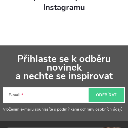
Instagramu
Z
Přihlaste se k odběru
á
novinek
p
a nechte se inspirovat
a
t
E-mail
ODEBÍRAT
í
Vložením e-mailu souhlasíte s
podmínkami ochrany osobních údajů