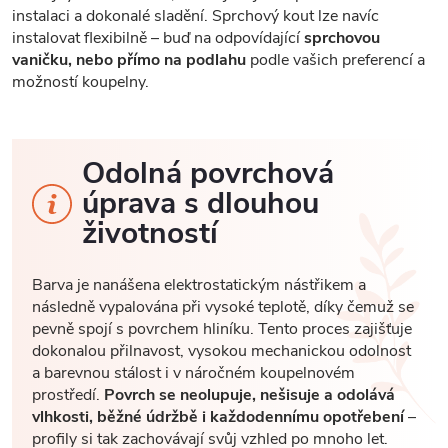
instalaci a dokonalé sladění. Sprchový kout lze navíc
instalovat flexibilně – buď na odpovídající
sprchovou
vaničku, nebo přímo na podlahu
podle vašich preferencí a
možností koupelny.
Odolná povrchová
úprava s dlouhou
životností
Barva je nanášena elektrostatickým nástřikem a
následně vypalována při vysoké teplotě, díky čemuž se
pevně spojí s povrchem hliníku. Tento proces zajišťuje
dokonalou přilnavost, vysokou mechanickou odolnost
a barevnou stálost i v náročném koupelnovém
prostředí.
Povrch se neolupuje, nešisuje a odolává
vlhkosti, běžné údržbě i každodennímu opotřebení
–
profily si tak zachovávají svůj vzhled po mnoho let.