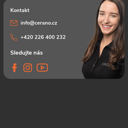
info
@
cerano.cz
+420 226 400 232