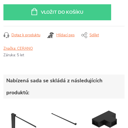
Měrná
cena:
VLOŽIT DO KOŠÍKU
Dotaz k produktu
Hlídací pes
Sdílet
Značka:
CERANO
Záruka
:
5 let
Nabízená sada se skládá z následujících
produktů: