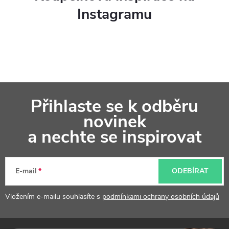
Instagramu
Z
Přihlaste se k odběru
á
novinek
p
a nechte se inspirovat
a
t
E-mail
ODEBÍRAT
í
Vložením e-mailu souhlasíte s
podmínkami ochrany osobních údajů