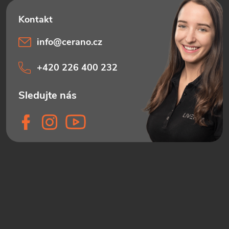
info
@
cerano.cz
+420 226 400 232