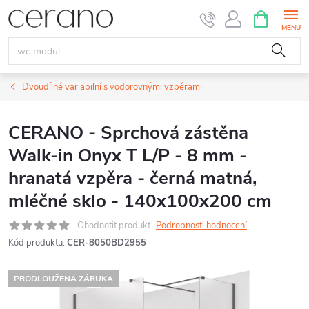
Přejít
NÁKUPNÍ
KOŠÍK
na
obsah
Dvoudílné variabilní s vodorovnými vzpěrami
CERANO - Sprchová zástěna
Walk-in Onyx T L/P - 8 mm -
hranatá vzpěra - černá matná,
mléčné sklo - 140x100x200 cm
Ohodnotit produkt
Podrobnosti hodnocení
Kód produktu:
CER-8050BD2955
PRODLOUŽENÁ ZÁRUKA