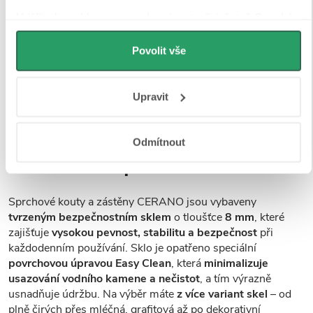
Udělíte-li souhlas, my a vybraní partneři (včetně Googlu)
můžeme používat cookies pro analytiku a
personalizovanou reklamu. Jak Google zpracovává
Povolit vše
osobní údaje najdete na stránkách
Business Data
Responsibility
a
Jak Google používá informace z webů
Upravit
a aplikací
.
Odmítnout
Tvrzené bezpečností sklo
Sprchové kouty a zástěny CERANO jsou vybaveny
tvrzeným bezpečnostním sklem
o tloušťce
8 mm
, které
zajišťuje
vysokou pevnost, stabilitu a bezpečnost
při
každodenním používání. Sklo je opatřeno speciální
povrchovou úpravou Easy Clean
, která
minimalizuje
usazování vodního kamene a nečistot
, a tím výrazně
usnadňuje údržbu. Na výběr máte
z více variant skel
– od
plně čirých přes mléčná, grafitová až po dekorativní