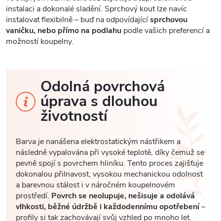
instalaci a dokonalé sladění. Sprchový kout lze navíc
instalovat flexibilně – buď na odpovídající
sprchovou
vaničku, nebo přímo na podlahu
podle vašich preferencí a
možností koupelny.
Odolná povrchová
úprava s dlouhou
životností
Barva je nanášena elektrostatickým nástřikem a
následně vypalována při vysoké teplotě, díky čemuž se
pevně spojí s povrchem hliníku. Tento proces zajišťuje
dokonalou přilnavost, vysokou mechanickou odolnost
a barevnou stálost i v náročném koupelnovém
prostředí.
Povrch se neolupuje, nešisuje a odolává
vlhkosti, běžné údržbě i každodennímu opotřebení
–
profily si tak zachovávají svůj vzhled po mnoho let.