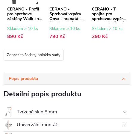
CERANO - Profil
CERANO -
CERANO - T
pro sprchové
Sprchová vzpěra
spojka pro
zástěny Walk-in
Onyx - hranatá -
sprchovou vzpěru
Onyx - 8 mm -
černá matná -
- hranatá - černá
černá matná - 15
150 cm
matná
Skladem > 10 ks
Skladem > 10 ks
Skladem > 10 ks
mm
890 Kč
790 Kč
290 Kč
Zobrazit všechny položky sady
Popis produktu
Detailní popis produktu
Tvrzené sklo 8 mm
Univerzální montáž