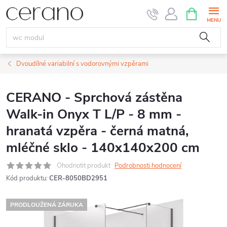
Přejít
NÁKUPNÍ
KOŠÍK
na
obsah
Dvoudílné variabilní s vodorovnými vzpěrami
CERANO - Sprchová zástěna
Walk-in Onyx T L/P - 8 mm -
hranatá vzpěra - černá matná,
mléčné sklo - 140x140x200 cm
Ohodnotit produkt
Podrobnosti hodnocení
Kód produktu:
CER-8050BD2951
PRODLOUŽENÁ ZÁRUKA