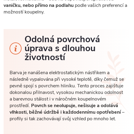
vaničku, nebo přímo na podlahu
podle vašich preferencí a
možností koupelny.
Odolná povrchová
úprava s dlouhou
životností
Barva je nanášena elektrostatickým nástřikem a
následně vypalována při vysoké teplotě, díky čemuž se
pevně spojí s povrchem hliníku. Tento proces zajišťuje
dokonalou přilnavost, vysokou mechanickou odolnost
a barevnou stálost i v náročném koupelnovém
prostředí.
Povrch se neolupuje, nešisuje a odolává
vlhkosti, běžné údržbě i každodennímu opotřebení
–
profily si tak zachovávají svůj vzhled po mnoho let.