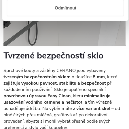
Odmítnout
Tvrzené bezpečností sklo
Sprchové kouty a zástěny CERANO jsou vybaveny
tvrzeným bezpečnostním sklem
o tloušťce
8 mm
, které
zajišťuje
vysokou pevnost, stabilitu a bezpečnost
při
každodenním používání. Sklo je opatřeno speciální
povrchovou úpravou Easy Clean
, která
minimalizuje
usazování vodního kamene a nečistot
, a tím výrazně
usnadňuje údržbu. Na výběr máte
z více variant skel
– od
plně čirých přes mléčná, grafitová až po dekorativní
provedení, abyste si mohli vybrat přesně podle svých
preferencí a stylu vaší koupelny.