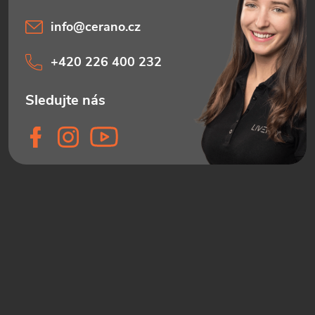
info
@
cerano.cz
+420 226 400 232