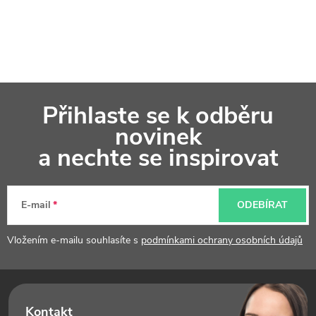
Z
Přihlaste se k odběru
á
novinek
p
a nechte se inspirovat
a
t
E-mail
ODEBÍRAT
í
Vložením e-mailu souhlasíte s
podmínkami ochrany osobních údajů