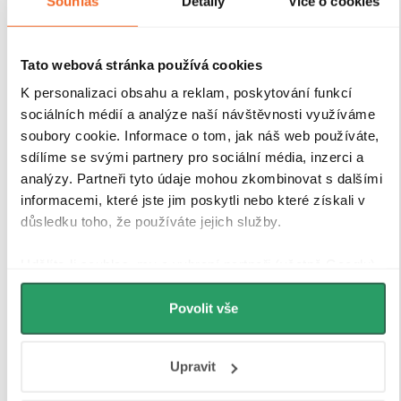
Souhlas
Detaily
Více o cookies
Tato webová stránka používá cookies
K personalizaci obsahu a reklam, poskytování funkcí
sociálních médií a analýze naší návštěvnosti využíváme
soubory cookie. Informace o tom, jak náš web používáte,
sdílíme se svými partnery pro sociální média, inzerci a
analýzy. Partneři tyto údaje mohou zkombinovat s dalšími
informacemi, které jste jim poskytli nebo které získali v
důsledku toho, že používáte jejich služby.
Udělíte-li souhlas, my a vybraní partneři (včetně Googlu)
můžeme používat cookies pro analytiku a
personalizovanou reklamu. Jak Google zpracovává
Povolit vše
osobní údaje najdete na stránkách
Business Data
Responsibility
a
Jak Google používá informace z webů
Upravit
a aplikací
.