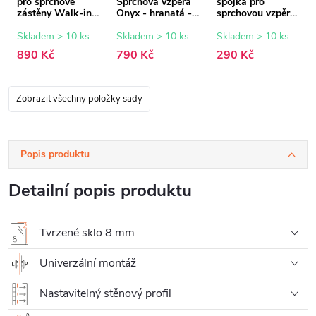
pro sprchové
Sprchová vzpěra
spojka pro
zástěny Walk-in
Onyx - hranatá -
sprchovou vzpěru
Onyx - 8 mm -
černá matná -
- hranatá - černá
černá matná - 15
150 cm
matná
Skladem > 10 ks
Skladem > 10 ks
Skladem > 10 ks
mm
890 Kč
790 Kč
290 Kč
Zobrazit všechny položky sady
Popis produktu
Detailní popis produktu
Tvrzené sklo 8 mm
Univerzální montáž
Nastavitelný stěnový profil