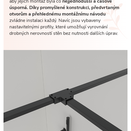
aby jejich montáž byla co
nejjednodušší a časově
úsporná. Díky promyšlené konstrukci, předvrtaným
otvorům a přehlednému montážnímu návodu
zvládne instalaci každý. Navíc jsou vybaveny
nastavitelnými profily, které umožňují vyrovnání
drobných nerovností stěn bez nutnosti dalších úprav.