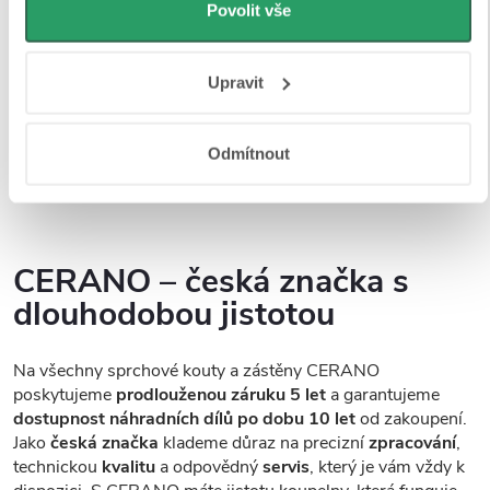
personalizovanou reklamu. Jak Google zpracovává
zajišťuje
vysokou pevnost, stabilitu a bezpečnost
při
Povolit vše
každodenním používání. Sklo je opatřeno speciální
osobní údaje najdete na stránkách
Business Data
povrchovou úpravou Easy Clean
, která
minimalizuje
Responsibility
a
Jak Google používá informace z webů
Upravit
usazování vodního kamene a nečistot
, a tím výrazně
a aplikací
.
usnadňuje údržbu. Na výběr máte
z více variant skel
– od
plně čirých přes mléčná, grafitová až po dekorativní
Odmítnout
provedení, abyste si mohli vybrat přesně podle svých
preferencí a stylu vaší koupelny.
CERANO – česká značka s
dlouhodobou jistotou
Na všechny sprchové kouty a zástěny CERANO
poskytujeme
prodlouženou záruku 5 let
a garantujeme
dostupnost náhradních dílů po dobu 10 let
od zakoupení.
Jako
česká značka
klademe důraz na precizní
zpracování
,
technickou
kvalitu
a odpovědný
servis
, který je vám vždy k