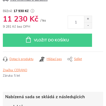
17 930 Kč
11 230 Kč
/ ks
9 281 Kč bez DPH
Měrná
cena:
VLOŽIT DO KOŠÍKU
Dotaz k produktu
Hlídací pes
Sdílet
Značka:
CERANO
Záruka
:
5 let
Nabízená sada se skládá z následujících