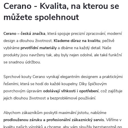
Cerano - Kvalita, na kterou se
můžete spolehnout
Cerano – česká značka
, která spojuje precizní zpracování, moderní
design a dlouhou životnost.
Klademe důraz na kvalitu
, pečlivě
vybíráme
prvotřídní materiály
a dbáme na každý detail. Naše
produkty jsou navrženy tak, aby byly nejen odolné, ale také funkční
se snadnou údržbou.
Sprchové kouty Cerano vynikají elegantním designem a praktickými
řešeními, která se hodí do každé koupelny. Díky špičkovým
povrchovým úpravám
odolávají vlhkosti i opotřebení
, což zajišťuje
jejich dlouhou životnost a bezproblémové používání.
Abychom zákazníkům poskytli maximální jistotu, nabízíme
prodlouženou záruku a profesionální zákaznický servis.
Věříme v
kvalitu našich výrobků a chceme, aby vám sloužily bezstarostně po