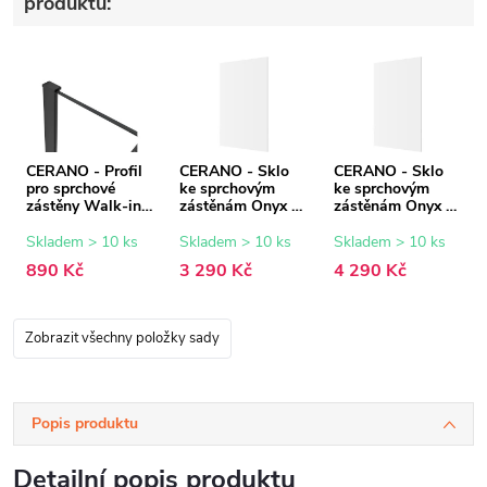
produktů:
CERANO - Profil
CERANO - Sklo
CERANO - Sklo
pro sprchové
ke sprchovým
ke sprchovým
zástěny Walk-in
zástěnám Onyx -
zástěnám Onyx -
Onyx - 8 mm -
8 mm -
8 mm -
černá matná - 15
transparentní sklo
transparentní sklo
Skladem > 10 ks
Skladem > 10 ks
Skladem > 10 ks
mm
- 100x200 cm
- 140x200 cm
890 Kč
3 290 Kč
4 290 Kč
Zobrazit všechny položky sady
Popis produktu
Detailní popis produktu