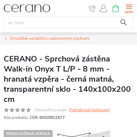
Přejít
NÁKUPNÍ
KOŠÍK
na
obsah
Dvoudílné variabilní s vodorovnými vzpěrami
CERANO - Sprchová zástěna
Walk-in Onyx T L/P - 8 mm -
hranatá vzpěra - černá matná,
transparentní sklo - 140x100x200
cm
Ohodnotit produkt
Podrobnosti hodnocení
Kód produktu:
CER-8050BD2877
PRODLOUŽENÁ ZÁRUKA