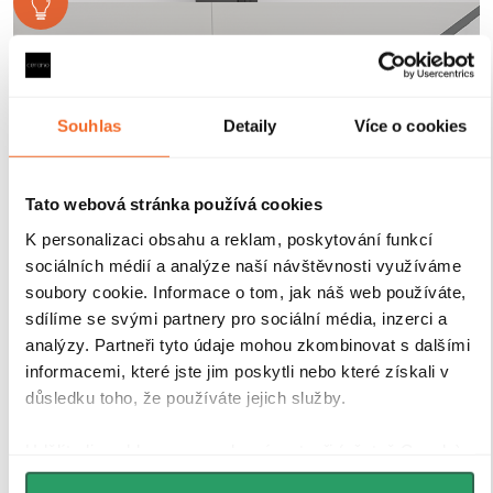
Souhlas
Detaily
Více o cookies
Tato webová stránka používá cookies
K personalizaci obsahu a reklam, poskytování funkcí
sociálních médií a analýze naší návštěvnosti využíváme
soubory cookie. Informace o tom, jak náš web používáte,
sdílíme se svými partnery pro sociální média, inzerci a
analýzy. Partneři tyto údaje mohou zkombinovat s dalšími
informacemi, které jste jim poskytli nebo které získali v
Tvrzené bezpečností sklo
důsledku toho, že používáte jejich služby.
Udělíte-li souhlas, my a vybraní partneři (včetně Googlu)
Sprchové kouty a zástěny CERANO jsou vybaveny
můžeme používat cookies pro analytiku a
tvrzeným bezpečnostním sklem
o tloušťce
8 mm
, které