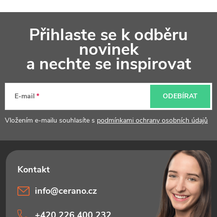
Z
Přihlaste se k odběru
á
novinek
p
a nechte se inspirovat
a
t
E-mail
ODEBÍRAT
í
Vložením e-mailu souhlasíte s
podmínkami ochrany osobních údajů
info
@
cerano.cz
+420 226 400 232