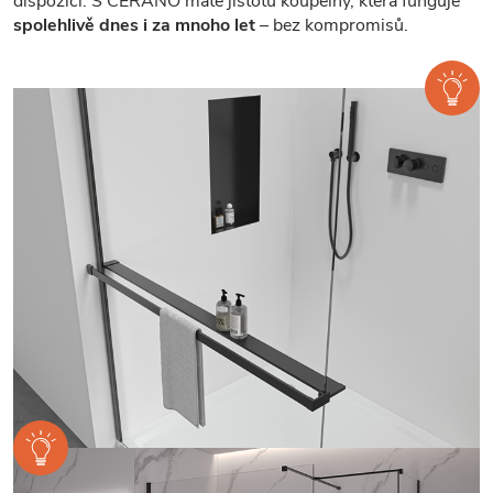
dispozici. S CERANO máte jistotu koupelny, která funguje
spolehlivě dnes i za mnoho let
– bez kompromisů.