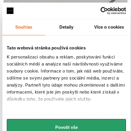
Souhlas
Detaily
Více o cookies
Tato webová stránka používá cookies
K personalizaci obsahu a reklam, poskytování funkcí
sociálních médií a analýze naší návštěvnosti využíváme
soubory cookie. Informace o tom, jak náš web používáte,
sdílíme se svými partnery pro sociální média, inzerci a
analýzy. Partneři tyto údaje mohou zkombinovat s dalšími
Tvrzené bezpečností sklo
informacemi, které jste jim poskytli nebo které získali v
důsledku toho, že používáte jejich služby.
Sprchové kouty a zástěny CERANO jsou vybaveny
Udělíte-li souhlas, my a vybraní partneři (včetně Googlu)
tvrzeným bezpečnostním sklem
o tloušťce
8 mm
, které
můžeme používat cookies pro analytiku a
zajišťuje
vysokou pevnost, stabilitu a bezpečnost
při
personalizovanou reklamu. Jak Google zpracovává
Povolit vše
každodenním používání. Sklo je opatřeno speciální