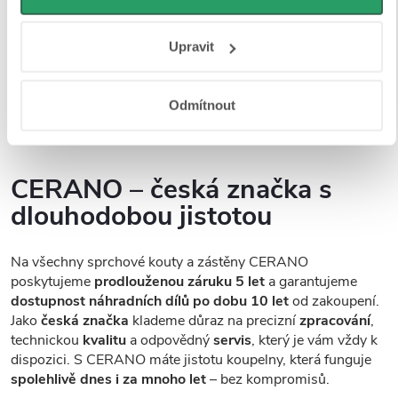
povrchovou úpravou Easy Clean
, která
minimalizuje
osobní údaje najdete na stránkách
Business Data
usazování vodního kamene a nečistot
, a tím výrazně
Responsibility
a
Jak Google používá informace z webů
Upravit
usnadňuje údržbu. Na výběr máte
z více variant skel
– od
a aplikací
.
plně čirých přes mléčná, grafitová až po dekorativní
provedení, abyste si mohli vybrat přesně podle svých
Odmítnout
preferencí a stylu vaší koupelny.
CERANO – česká značka s
dlouhodobou jistotou
Na všechny sprchové kouty a zástěny CERANO
poskytujeme
prodlouženou záruku 5 let
a garantujeme
dostupnost náhradních dílů po dobu 10 let
od zakoupení.
Jako
česká značka
klademe důraz na precizní
zpracování
,
technickou
kvalitu
a odpovědný
servis
, který je vám vždy k
dispozici. S CERANO máte jistotu koupelny, která funguje
spolehlivě dnes i za mnoho let
– bez kompromisů.