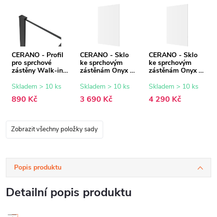
CERANO - Profil
CERANO - Sklo
CERANO - Sklo
pro sprchové
ke sprchovým
ke sprchovým
zástěny Walk-in
zástěnám Onyx -
zástěnám Onyx -
Onyx - 8 mm -
8 mm -
8 mm -
černá matná - 15
transparentní sklo
transparentní sklo
Skladem > 10 ks
Skladem > 10 ks
Skladem > 10 ks
mm
- 120x200 cm
- 140x200 cm
890 Kč
3 690 Kč
4 290 Kč
Zobrazit všechny položky sady
Popis produktu
Detailní popis produktu