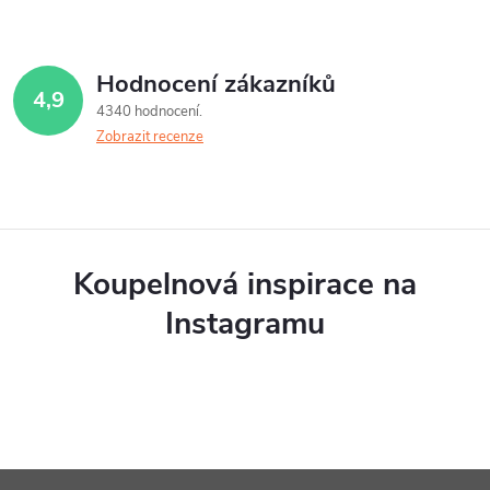
Hodnocení zákazníků
4,9
4340 hodnocení
Zobrazit recenze
Koupelnová inspirace na
Instagramu
Z