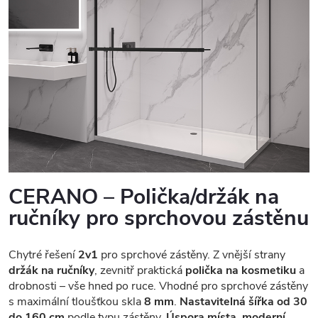
CERANO – Polička/držák na
ručníky pro sprchovou zástěnu
Chytré řešení
2v1
pro sprchové zástěny. Z vnější strany
držák na ručníky
, zevnitř praktická
polička na kosmetiku
a
drobnosti – vše hned po ruce. Vhodné pro sprchové zástěny
s maximální tloušťkou skla
8 mm
.
Nastavitelná šířka od 30
do 160 cm
podle typu zástěny.
Úspora místa, moderní