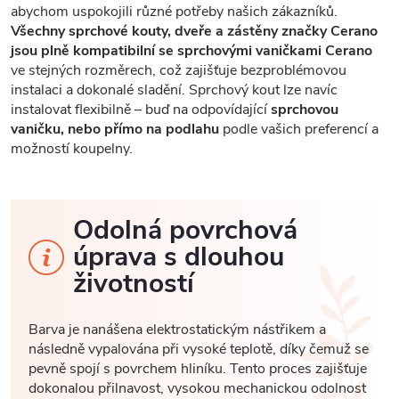
abychom uspokojili různé potřeby našich zákazníků.
Všechny sprchové kouty, dveře a zástěny značky Cerano
jsou plně kompatibilní se sprchovými vaničkami Cerano
ve stejných rozměrech, což zajišťuje bezproblémovou
instalaci a dokonalé sladění. Sprchový kout lze navíc
instalovat flexibilně – buď na odpovídající
sprchovou
vaničku, nebo přímo na podlahu
podle vašich preferencí a
možností koupelny.
Odolná povrchová
úprava s dlouhou
životností
Barva je nanášena elektrostatickým nástřikem a
následně vypalována při vysoké teplotě, díky čemuž se
pevně spojí s povrchem hliníku. Tento proces zajišťuje
dokonalou přilnavost, vysokou mechanickou odolnost