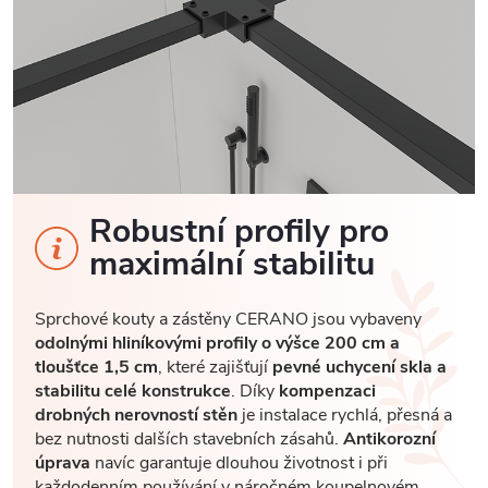
Robustní profily pro
maximální stabilitu
Sprchové kouty a zástěny CERANO jsou vybaveny
odolnými hliníkovými profily o výšce 200 cm a
tloušťce 1,5 cm
, které zajišťují
pevné uchycení skla a
stabilitu celé konstrukce
. Díky
kompenzaci
drobných nerovností stěn
je instalace rychlá, přesná a
bez nutnosti dalších stavebních zásahů.
Antikorozní
úprava
navíc garantuje dlouhou životnost i při
každodenním používání v náročném koupelnovém