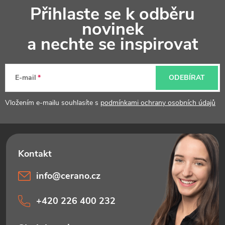
Přihlaste se k odběru
á
novinek
p
a nechte se inspirovat
a
t
E-mail
ODEBÍRAT
í
Vložením e-mailu souhlasíte s
podmínkami ochrany osobních údajů
info
@
cerano.cz
+420 226 400 232