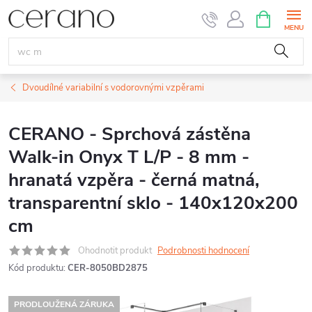
Přejít
NÁKUPNÍ
KOŠÍK
na
obsah
Dvoudílné variabilní s vodorovnými vzpěrami
CERANO - Sprchová zástěna
Walk-in Onyx T L/P - 8 mm -
hranatá vzpěra - černá matná,
transparentní sklo - 140x120x200
cm
Ohodnotit produkt
Podrobnosti hodnocení
Kód produktu:
CER-8050BD2875
PRODLOUŽENÁ ZÁRUKA