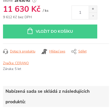
18 630 Kč
11 630 Kč
/ ks
9 612 Kč bez DPH
Měrná
cena:
VLOŽIT DO KOŠÍKU
Dotaz k produktu
Hlídací pes
Sdílet
Značka:
CERANO
Záruka
:
5 let
Nabízená sada se skládá z následujících
produktů: