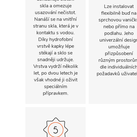
skla a omezuje
Lze instalovat
usazování nečistot.
flexibilně buď na
Nanáší se na vnitřní
sprchovou vaničk
stranu skla, která je v
nebo přímo na
kontaktu s vodou.
podlahu. Jeho
Díky hydrofobní
univerzální desig
vrstvě kapky lépe
umožňuje
stékají a sklo se
přizpůsobení
snadněji udržuje.
různým prostorů
Vrstva vydrží několik
dle individuálníc
let, po dvou letech je
požadavků uživatel
však vhodné ji oživit
speciálním
přípravkem.