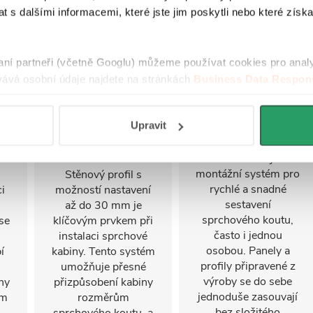
 s dalšími informacemi, které jste jim poskytli nebo které získa
raní partneři (včetně Googlu) můžeme používat cookies pro anal
ává osobní údaje najdete na stránkách
Business Data Respons
 aplikací
.
Nastavitelný
FastInstall
Upravit
stěnový profil
FastInstall je
montážní systém pro
Stěnový profil s
rychlé a snadné
i
možností nastavení
sestavení
u
až do 30 mm je
sprchového koutu,
se
klíčovým prvkem při
často i jednou
instalaci sprchové
osobou. Panely a
í
kabiny. Tento systém
profily připravené z
umožňuje přesné
výroby se do sebe
ny
přizpůsobení kabiny
jednoduše zasouvají
ým
rozměrům
bez složitého