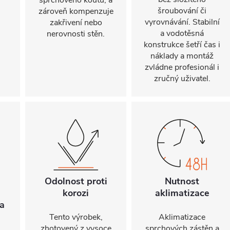
sprchového koutu, a
šroubování či
zároveň kompenzuje
vyrovnávání. Stabilní
zakřivení nebo
a vodotěsná
nerovnosti stěn.
konstrukce šetří čas i
náklady a montáž
zvládne profesionál i
zručný uživatel.
Odolnost proti
Nutnost
korozi
aklimatizace
a
Tento výrobek,
Aklimatizace
zhotovený z vysoce
sprchových zástěn a