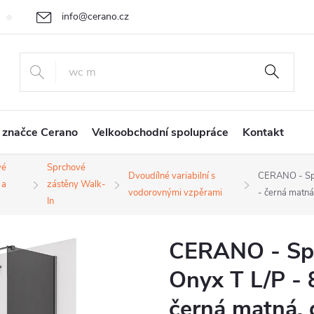
info@cerano.cz
Cenová nabídka na míru
Vrácení zboží a reklamace
Obchodní
+420 226 400 232
 značce Cerano
Velkoobchodní spolupráce
Kontakt
vé
Sprchové
Dvoudílné variabilní s
CERANO - Spr
 a
zástěny Walk-
vodorovnými vzpěrami
- černá matná
In
CERANO - Spr
Onyx T L/P - 
černá matná, g