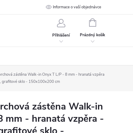
 podmínky
Ochrana osobních údajů
Informace o vaší objednávce
Kontakt
NÁKUPNÍ
KOŠÍK
Prázdný košík
Přihlášení
chová zástěna Walk-in Onyx T L/P - 8 mm - hranatá vzpěra
, grafitové sklo - 150x100x200 cm
chová zástěna Walk-in
8 mm - hranatá vzpěra -
rafitové sklo -