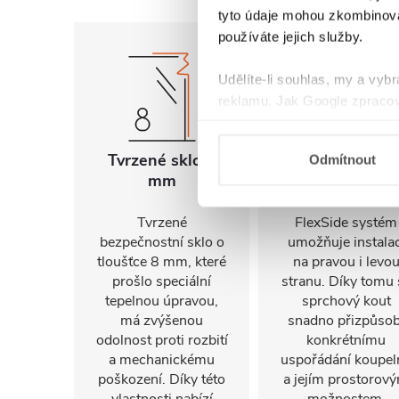
tyto údaje mohou zkombinovat
používáte jejich služby.
Udělíte-li souhlas, my a vyb
reklamu. Jak Google zpracov
používá informace z webů a
Tvrzené sklo 8
Univerzální
Odmítnout
mm
montáž
Tvrzené
FlexSide systém
bezpečnostní sklo o
umožňuje instalac
tloušťce 8 mm, které
na pravou i levo
prošlo speciální
stranu. Díky tomu 
tepelnou úpravou,
sprchový kout
má zvýšenou
snadno přizpůsob
odolnost proti rozbití
konkrétnímu
a mechanickému
uspořádání koupel
poškození. Díky této
a jejím prostorov