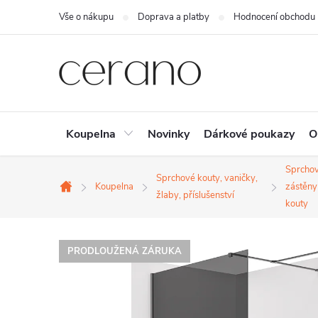
Přejít
Vše o nákupu
Doprava a platby
Hodnocení obchodu
na
obsah
Koupelna
Novinky
Dárkové poukazy
O
Sprcho
Sprchové kouty, vaničky,
Koupelna
zástěny
Domů
žlaby, příslušenství
kouty
PRODLOUŽENÁ ZÁRUKA