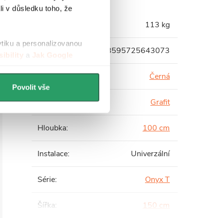
li v důsledku toho, že
Hmotnost
:
113 kg
ytiku a personalizovanou
EAN
:
8595725643073
ibility
a
Jak Google
Barva profilu
:
Černá
Povolit vše
Barva skla
:
Grafit
Hloubka
:
100 cm
Instalace
:
Univerzální
Série
:
Onyx T
Šířka
:
150 cm