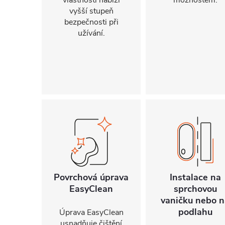
vlastnosti nabízí
možnostem.
vyšší stupeň
bezpečnosti při
užívání.
Povrchová úprava
Instalace na
EasyClean
sprchovou
vaničku nebo n
podlahu
Úprava EasyClean
usnadňuje čištění