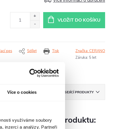
Více informací o doručení
VLOŽIT DO KOŠÍKU
dací pes
Sdílet
Tisk
Značka:
CERANO
Záruka
:
5 let
Více o cookies
ZNAČKA
CERANO
SOUVISEJÍCÍ PRODUKTY
Parametry produktu:
ěvnosti využíváme soubory
, inzerci a analýzy. Partneři