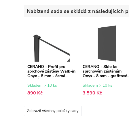
Nabízená sada se skládá z následujících p
CERANO - Profil pro
CERANO - Sklo ke
sprchové zástěny Walk-in
sprchovým zástěnám
Onyx - 8 mm - černá
Onyx - 8 mm - grafitové
matná - 15 mm
sklo - 100x200 cm
Skladem > 10 ks
Skladem > 10 ks
890 Kč
3 590 Kč
Zobrazit všechny položky sady