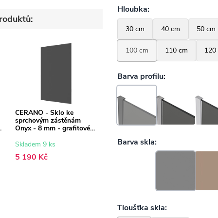
roduktů:
CERANO - Sklo ke
sprchovým zástěnám
Onyx - 8 mm - grafitové
sklo - 150x200 cm
Skladem 9 ks
5 190 Kč