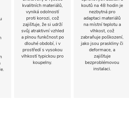
kvalitních materiálů,
koutů na 48 hodin je
vyniká odolností
nezbytná pro
proti korozi, což
adaptaci materiálů
u
zajišťuje, že si udrží
na místní teplotu a
svůj atraktivní vzhled
vlhkost, což
a plnou funkčnost po
zabraňuje poškození,
n
dlouhé období, i v
jako jsou praskliny či
prostředí s vysokou
deformace, a
vlhkostí typickou pro
zajišťuje
m
koupelny.
bezproblémovou
h
instalaci.
e.