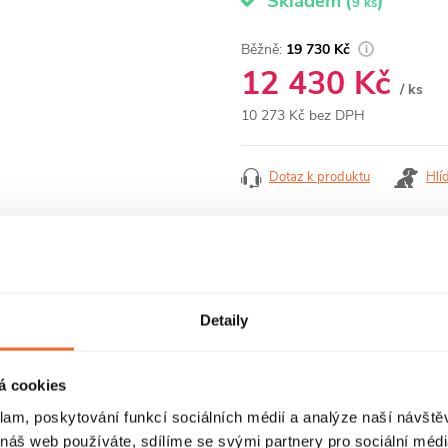
Skladem
(
)
9 ks
19 730 Kč
12 430 Kč
/ ks
10 273 Kč bez DPH
Měrná
cena:
Dotaz k produktu
Hlí
Detaily
RECENZE
DISKUZE
á cookies
klam, poskytování funkcí sociálních médií a analýze naší návšt
 náš web používáte, sdílíme se svými partnery pro sociální média