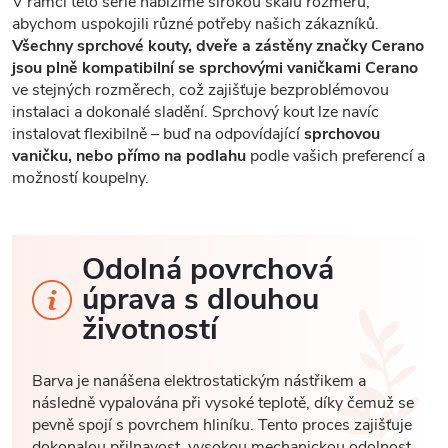
V rámci této série nabízíme širokou škálu rozměrů,
abychom uspokojili různé potřeby našich zákazníků.
Všechny sprchové kouty, dveře a zástěny značky Cerano
jsou plně kompatibilní se sprchovými vaničkami Cerano
ve stejných rozměrech, což zajišťuje bezproblémovou
instalaci a dokonalé sladění. Sprchový kout lze navíc
instalovat flexibilně – buď na odpovídající
sprchovou
vaničku, nebo přímo na podlahu
podle vašich preferencí a
možností koupelny.
Odolná povrchová
úprava s dlouhou
životností
Barva je nanášena elektrostatickým nástřikem a
následně vypalována při vysoké teplotě, díky čemuž se
pevně spojí s povrchem hliníku. Tento proces zajišťuje
dokonalou přilnavost, vysokou mechanickou odolnost