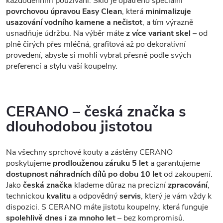
každodenním používání. Sklo je opatřeno speciální
povrchovou úpravou Easy Clean
, která
minimalizuje
usazování vodního kamene a nečistot
, a tím výrazně
usnadňuje údržbu. Na výběr máte
z více variant skel
– od
plně čirých přes mléčná, grafitová až po dekorativní
provedení, abyste si mohli vybrat přesně podle svých
preferencí a stylu vaší koupelny.
CERANO – česká značka s
dlouhodobou jistotou
Na všechny sprchové kouty a zástěny CERANO
poskytujeme
prodlouženou záruku 5 let
a garantujeme
dostupnost náhradních dílů po dobu 10 let
od zakoupení.
Jako
česká značka
klademe důraz na precizní
zpracování
,
technickou
kvalitu
a odpovědný
servis
, který je vám vždy k
dispozici. S CERANO máte jistotu koupelny, která funguje
spolehlivě dnes i za mnoho let
– bez kompromisů.