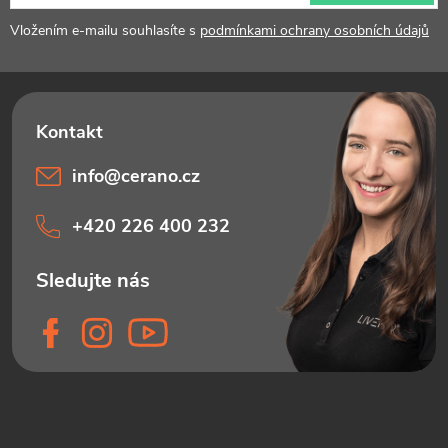
í
Vložením e-mailu souhlasíte s
podmínkami ochrany osobních údajů
info
@
cerano.cz
+420 226 400 232