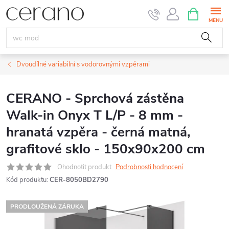
Přejít
NÁKUPNÍ
KOŠÍK
na
obsah
Dvoudílné variabilní s vodorovnými vzpěrami
CERANO - Sprchová zástěna
Walk-in Onyx T L/P - 8 mm -
hranatá vzpěra - černá matná,
grafitové sklo - 150x90x200 cm
Ohodnotit produkt
Podrobnosti hodnocení
Kód produktu:
CER-8050BD2790
PRODLOUŽENÁ ZÁRUKA