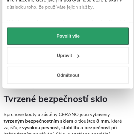
důsledku toho, že používáte jejich služby.
Udělíte-li souhlas, my a vybraní partneři (včetně Googlu)
můžeme používat cookies pro analytiku a
personalizovanou reklamu. Jak Google zpracovává
Povolit vše
osobní údaje najdete na stránkách
Business Data
Responsibility
a
Jak Google používá informace z webů
Upravit
a aplikací
.
Odmítnout
Tvrzené bezpečností sklo
Sprchové kouty a zástěny CERANO jsou vybaveny
tvrzeným bezpečnostním sklem
o tloušťce
8 mm
, které
zajišťuje
vysokou pevnost, stabilitu a bezpečnost
při