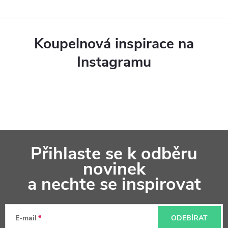
Koupelnová inspirace na
Instagramu
Z
Přihlaste se k odběru
á
novinek
p
a nechte se inspirovat
a
t
E-mail
ODEBÍRAT