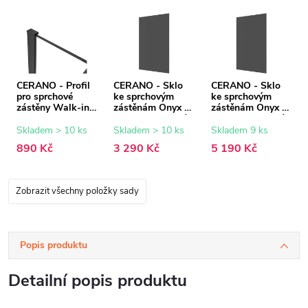
CERANO - Profil
CERANO - Sklo
CERANO - Sklo
pro sprchové
ke sprchovým
ke sprchovým
zástěny Walk-in
zástěnám Onyx -
zástěnám Onyx -
Onyx - 8 mm -
8 mm - grafitové
8 mm - grafitové
černá matná - 15
sklo - 90x200 cm
sklo - 150x200
Skladem > 10 ks
Skladem > 10 ks
Skladem 9 ks
mm
cm
890 Kč
3 290 Kč
5 190 Kč
Zobrazit všechny položky sady
Popis produktu
Detailní popis produktu