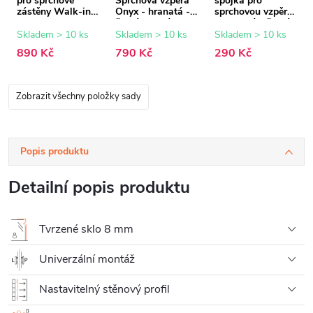
pro sprchové
Sprchová vzpěra
spojka pro
zástěny Walk-in
Onyx - hranatá -
sprchovou vzpěru
Onyx - 8 mm -
černá matná -
- hranatá - černá
černá matná - 15
150 cm
matná
Skladem > 10 ks
Skladem > 10 ks
Skladem > 10 ks
mm
890 Kč
790 Kč
290 Kč
Zobrazit všechny položky sady
Popis produktu
Detailní popis produktu
Tvrzené sklo 8 mm
Univerzální montáž
Nastavitelný stěnový profil