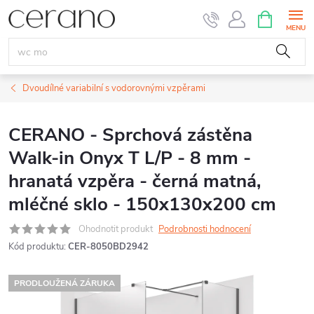
Přejít
NÁKUPNÍ
KOŠÍK
na
obsah
Dvoudílné variabilní s vodorovnými vzpěrami
CERANO - Sprchová zástěna
Walk-in Onyx T L/P - 8 mm -
hranatá vzpěra - černá matná,
mléčné sklo - 150x130x200 cm
Ohodnotit produkt
Podrobnosti hodnocení
Kód produktu:
CER-8050BD2942
PRODLOUŽENÁ ZÁRUKA