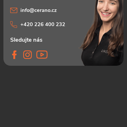
info
@
cerano.cz
+420 226 400 232