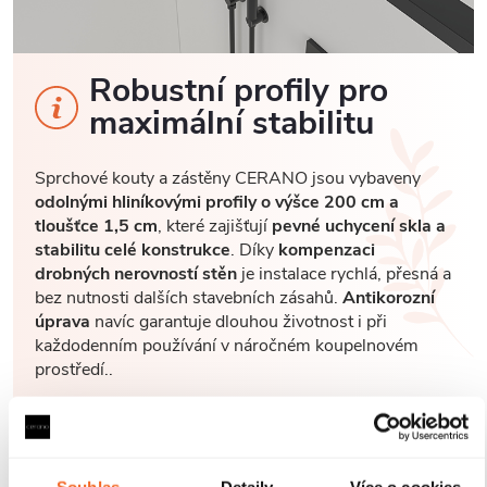
Robustní profily pro
maximální stabilitu
Sprchové kouty a zástěny CERANO jsou vybaveny
odolnými hliníkovými profily o výšce 200 cm a
tloušťce 1,5 cm
, které zajišťují
pevné uchycení skla a
stabilitu celé konstrukce
. Díky
kompenzaci
drobných nerovností stěn
je instalace rychlá, přesná a
bez nutnosti dalších stavebních zásahů.
Antikorozní
úprava
navíc garantuje dlouhou životnost i při
každodenním používání v náročném koupelnovém
prostředí..
Souhlas
Detaily
Více o cookies