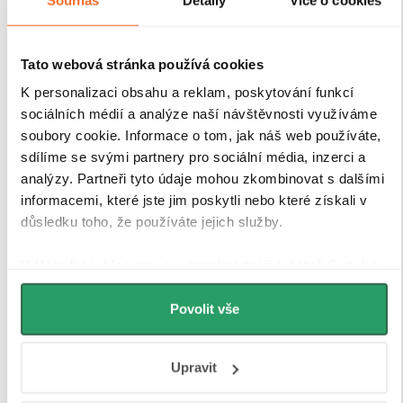
Tato webová stránka používá cookies
K personalizaci obsahu a reklam, poskytování funkcí
sociálních médií a analýze naší návštěvnosti využíváme
soubory cookie. Informace o tom, jak náš web používáte,
sdílíme se svými partnery pro sociální média, inzerci a
analýzy. Partneři tyto údaje mohou zkombinovat s dalšími
informacemi, které jste jim poskytli nebo které získali v
důsledku toho, že používáte jejich služby.
Udělíte-li souhlas, my a vybraní partneři (včetně Googlu)
můžeme používat cookies pro analytiku a
personalizovanou reklamu. Jak Google zpracovává
Povolit vše
osobní údaje najdete na stránkách
Business Data
Responsibility
a
Jak Google používá informace z webů
Upravit
a aplikací
.