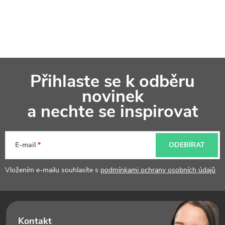
Z
Přihlaste se k odběru
á
novinek
p
a nechte se inspirovat
a
t
E-mail
ODEBÍRAT
í
Vložením e-mailu souhlasíte s
podmínkami ochrany osobních údajů