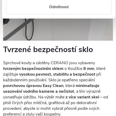
Odmítnout
Tvrzené bezpečností sklo
Sprchové kouty a zástěny CERANO jsou vybaveny
tvrzeným bezpečnostním sklem
o tloušťce
8 mm
, které
zajišťuje
vysokou pevnost, stabilitu a bezpečnost
při
každodenním používání. Sklo je opatřeno speciální
povrchovou úpravou Easy Clean
, která
minimalizuje
usazování vodního kamene a nečistot
, a tím výrazně
usnadňuje údržbu. Na výběr máte
z více variant skel
– od
plně čirých přes mléčná, grafitová až po dekorativní
provedení, abyste si mohli vybrat přesně podle svých
preferencí a stylu vaší koupelny.