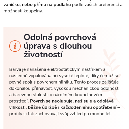
vaničku, nebo přímo na podlahu
podle vašich preferencí a
možností koupelny.
Odolná povrchová
úprava s dlouhou
životností
Barva je nanášena elektrostatickým nástřikem a
následně vypalována při vysoké teplotě, díky čemuž se
pevně spojí s povrchem hliníku. Tento proces zajišťuje
dokonalou přilnavost, vysokou mechanickou odolnost
a barevnou stálost i v náročném koupelnovém
prostředí.
Povrch se neolupuje, nešisuje a odolává
vlhkosti, běžné údržbě i každodennímu opotřebení
–
profily si tak zachovávají svůj vzhled po mnoho let.