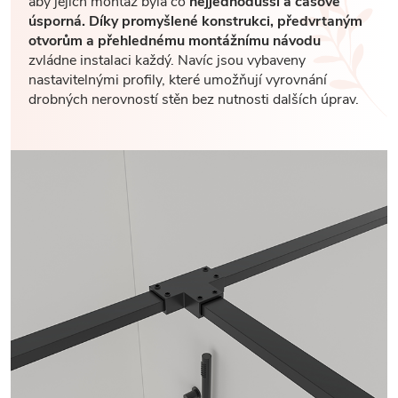
aby jejich montáž byla co
nejjednodušší a časově
úsporná. Díky promyšlené konstrukci, předvrtaným
otvorům a přehlednému montážnímu návodu
zvládne instalaci každý. Navíc jsou vybaveny
nastavitelnými profily, které umožňují vyrovnání
drobných nerovností stěn bez nutnosti dalších úprav.