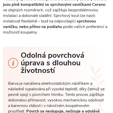
jsou plně kompatibilní se sprchovými vaničkami Cerano
ve stejných rozměrech, což zajišťuje bezproblémovou
instalaci a dokonalé sladění. Sprchový kout lze navíc
instalovat flexibilně – buď na odpovídající
sprchovou
vaničku, nebo přímo na podlahu
podle vašich preferencí a
možností koupelny.
Odolná povrchová
úprava s dlouhou
životností
Barva je nanášena elektrostatickým nástřikem a
následně vypalována při vysoké teplotě, díky čemuž se
pevně spojí s povrchem hliníku. Tento proces zajišťuje
dokonalou přilnavost, vysokou mechanickou odolnost
a barevnou stálost i v náročném koupelnovém
prostředí.
Povrch se neolupuje, nešisuje a odolává