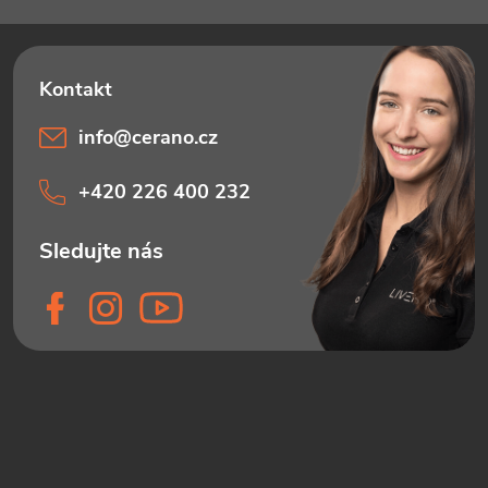
info
@
cerano.cz
+420 226 400 232