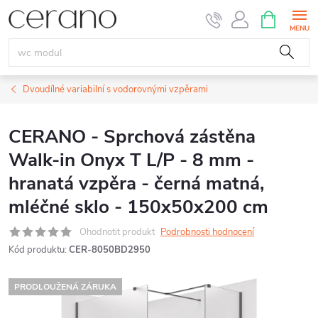
Přejít
NÁKUPNÍ
KOŠÍK
na
obsah
Dvoudílné variabilní s vodorovnými vzpěrami
CERANO - Sprchová zástěna
Walk-in Onyx T L/P - 8 mm -
hranatá vzpěra - černá matná,
mléčné sklo - 150x50x200 cm
Ohodnotit produkt
Podrobnosti hodnocení
Kód produktu:
CER-8050BD2950
PRODLOUŽENÁ ZÁRUKA