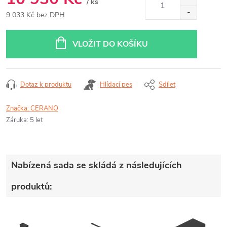
/ ks
9 033 Kč bez DPH
Měrná
cena:
VLOŽIT DO KOŠÍKU
Dotaz k produktu
Hlídací pes
Sdílet
Značka:
CERANO
Záruka
:
5 let
Nabízená sada se skládá z následujících
produktů: