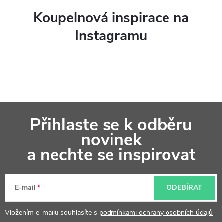
Koupelnová inspirace na
Instagramu
Z
Přihlaste se k odběru
á
novinek
p
a nechte se inspirovat
a
t
E-mail
ODEBÍRAT
í
Vložením e-mailu souhlasíte s
podmínkami ochrany osobních údajů