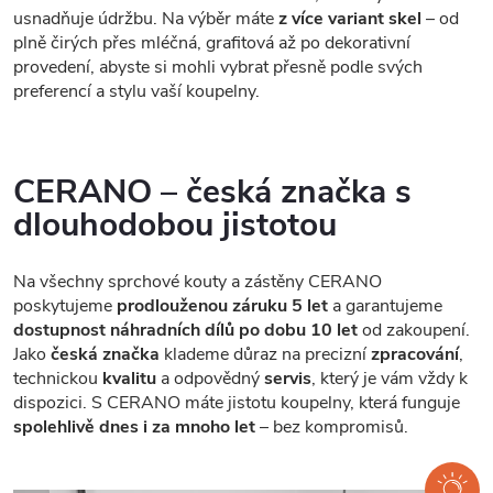
usnadňuje údržbu. Na výběr máte
z více variant skel
– od
plně čirých přes mléčná, grafitová až po dekorativní
provedení, abyste si mohli vybrat přesně podle svých
preferencí a stylu vaší koupelny.
CERANO – česká značka s
dlouhodobou jistotou
Na všechny sprchové kouty a zástěny CERANO
poskytujeme
prodlouženou záruku 5 let
a garantujeme
dostupnost náhradních dílů po dobu 10 let
od zakoupení.
Jako
česká značka
klademe důraz na precizní
zpracování
,
technickou
kvalitu
a odpovědný
servis
, který je vám vždy k
dispozici. S CERANO máte jistotu koupelny, která funguje
spolehlivě dnes i za mnoho let
– bez kompromisů.