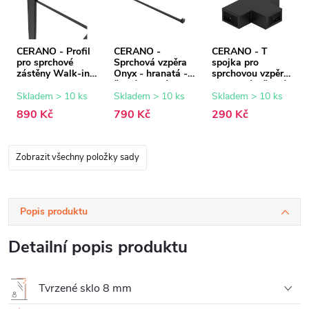
CERANO - Profil
CERANO -
CERANO - T
pro sprchové
Sprchová vzpěra
spojka pro
zástěny Walk-in
Onyx - hranatá -
sprchovou vzpěru
Onyx - 8 mm -
černá matná -
- hranatá - černá
černá matná - 15
150 cm
matná
Skladem > 10 ks
Skladem > 10 ks
Skladem > 10 ks
mm
890 Kč
790 Kč
290 Kč
Zobrazit všechny položky sady
Popis produktu
Detailní popis produktu
Tvrzené sklo 8 mm