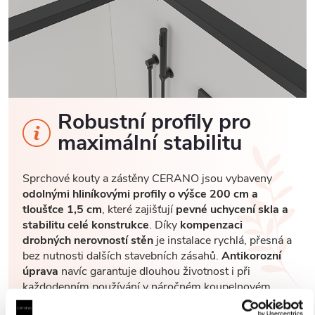
Robustní profily pro
maximální stabilitu
Sprchové kouty a zástěny CERANO jsou vybaveny
odolnými hliníkovými profily o výšce 200 cm a
tloušťce 1,5 cm
, které zajišťují
pevné uchycení skla a
stabilitu celé konstrukce
. Díky
kompenzaci
drobných nerovností stěn
je instalace rychlá, přesná a
bez nutnosti dalších stavebních zásahů.
Antikorozní
úprava
navíc garantuje dlouhou životnost i při
každodenním používání v náročném koupelnovém
prostředí..