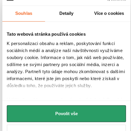
Souhlas
Detaily
Více o cookies
Tato webová stránka používá cookies
K personalizaci obsahu a reklam, poskytování funkcí
sociálních médií a analýze naší návštěvnosti využíváme
soubory cookie. Informace o tom, jak náš web používáte,
sdílíme se svými partnery pro sociální média, inzerci a
analýzy. Partneři tyto údaje mohou zkombinovat s dalšími
informacemi, které jste jim poskytli nebo které získali v
důsledku toho, že používáte jejich služby.
Udělíte-li souhlas, my a vybraní partneři (včetně Googlu)
můžeme používat cookies pro analytiku a
personalizovanou reklamu. Jak Google zpracovává
Povolit vše
osobní údaje najdete na stránkách
Business Data
Responsibility
a
Jak Google používá informace z webů