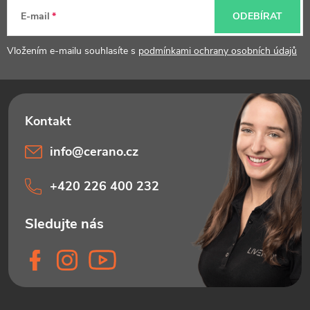
t
E-mail
ODEBÍRAT
í
Vložením e-mailu souhlasíte s
podmínkami ochrany osobních údajů
info
@
cerano.cz
+420 226 400 232