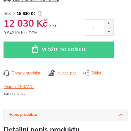
18 630 Kč
12 030 Kč
/ ks
9 942 Kč bez DPH
Měrná
cena:
VLOŽIT DO KOŠÍKU
Dotaz k produktu
Hlídací pes
Sdílet
Značka:
CERANO
Záruka
:
5 let
Popis produktu
Detailní popis produktu