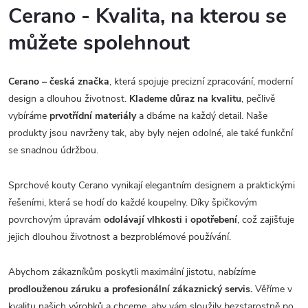
Cerano - Kvalita, na kterou se
můžete spolehnout
Cerano – česká značka
, která spojuje precizní zpracování, moderní
design a dlouhou životnost.
Klademe důraz na kvalitu
, pečlivě
vybíráme
prvotřídní materiály
a dbáme na každý detail. Naše
produkty jsou navrženy tak, aby byly nejen odolné, ale také funkční
se snadnou údržbou.
Sprchové kouty Cerano vynikají elegantním designem a praktickými
řešeními, která se hodí do každé koupelny. Díky špičkovým
povrchovým úpravám
odolávají vlhkosti i opotřebení
, což zajišťuje
jejich dlouhou životnost a bezproblémové používání.
Abychom zákazníkům poskytli maximální jistotu, nabízíme
prodlouženou záruku a profesionální zákaznický servis.
Věříme v
kvalitu našich výrobků a chceme, aby vám sloužily bezstarostně po