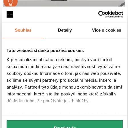
Souhlas
Detaily
Více o cookies
Tato webová stránka používá cookies
K personalizaci obsahu a reklam, poskytování funkcí
sociálních médií a analýze naší návštěvnosti využíváme
soubory cookie. Informace o tom, jak náš web používáte,
sdílíme se svými partnery pro sociální média, inzerci a
analýzy. Partneři tyto údaje mohou zkombinovat s dalšími
informacemi, které jste jim poskytli nebo které získali v
důsledku toho, že používáte jejich služby.
Tvrzené bezpečností sklo
Udělíte-li souhlas, my a vybraní partneři (včetně Googlu)
Sprchové kouty a zástěny CERANO jsou vybaveny
můžeme používat cookies pro analytiku a
tvrzeným bezpečnostním sklem
o tloušťce
8 mm
, které
personalizovanou reklamu. Jak Google zpracovává