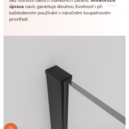
bez nutnosti dalších stavebních zásahů.
Antikorozní
úprava
navíc garantuje dlouhou životnost i při
každodenním používání v náročném koupelnovém
prostředí..