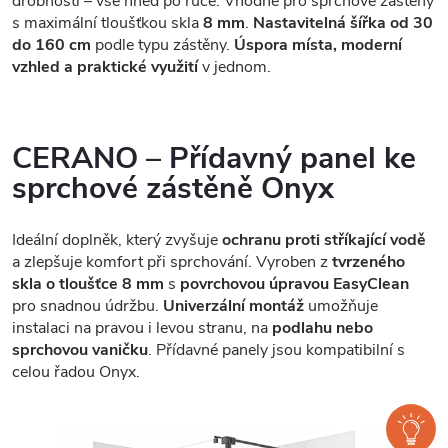
drobnosti – vše hned po ruce. Vhodné pro sprchové zástěny
s maximální tloušťkou skla
8 mm
.
Nastavitelná šířka od 30
do 160 cm
podle typu zástěny.
Úspora místa, moderní
vzhled a praktické využití
v jednom.
CERANO – Přídavný panel ke
sprchové zástěně Onyx
Ideální doplněk, který zvyšuje
ochranu proti stříkající vodě
a zlepšuje komfort při sprchování. Vyroben z
tvrzeného
skla o tloušťce 8 mm
s
povrchovou úpravou EasyClean
pro snadnou údržbu.
Univerzální montáž
umožňuje
instalaci na pravou i levou stranu, na
podlahu nebo
sprchovou vaničku
. Přídavné panely jsou kompatibilní s
celou řadou Onyx.