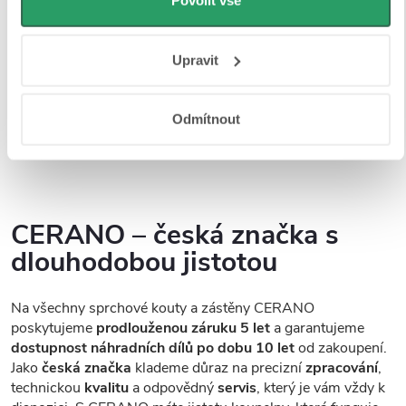
Povolit vše
zajišťuje
vysokou pevnost, stabilitu a bezpečnost
při
osobní údaje najdete na stránkách
Business Data
každodenním používání. Sklo je opatřeno speciální
Responsibility
a
Jak Google používá informace z webů
povrchovou úpravou Easy Clean
, která
minimalizuje
Upravit
a aplikací
.
usazování vodního kamene a nečistot
, a tím výrazně
usnadňuje údržbu. Na výběr máte
z více variant skel
– od
plně čirých přes mléčná, grafitová až po dekorativní
Odmítnout
provedení, abyste si mohli vybrat přesně podle svých
preferencí a stylu vaší koupelny.
CERANO – česká značka s
dlouhodobou jistotou
Na všechny sprchové kouty a zástěny CERANO
poskytujeme
prodlouženou záruku 5 let
a garantujeme
dostupnost náhradních dílů po dobu 10 let
od zakoupení.
Jako
česká značka
klademe důraz na precizní
zpracování
,
technickou
kvalitu
a odpovědný
servis
, který je vám vždy k