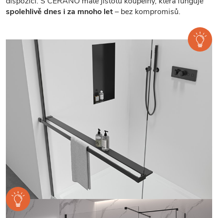
dispozici. S CERANO máte jistotu koupelny, která funguje
spolehlivě dnes i za mnoho let
– bez kompromisů.