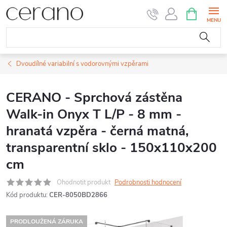
Přejít
NÁKUPNÍ
KOŠÍK
na
obsah
Dvoudílné variabilní s vodorovnými vzpěrami
CERANO - Sprchová zástěna
Walk-in Onyx T L/P - 8 mm -
hranatá vzpěra - černá matná,
transparentní sklo - 150x110x200
cm
Ohodnotit produkt
Podrobnosti hodnocení
Kód produktu:
CER-8050BD2866
PRODLOUŽENÁ ZÁRUKA