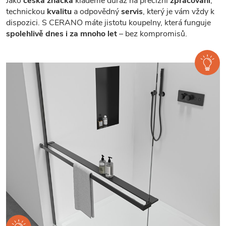
Jako
česká značka
klademe důraz na precizní
zpracování
,
technickou
kvalitu
a odpovědný
servis
, který je vám vždy k
dispozici. S CERANO máte jistotu koupelny, která funguje
spolehlivě dnes i za mnoho let
– bez kompromisů.