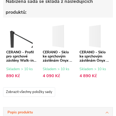
Nabízená sada se skládá z následujících
produktů:
CERANO - Profil
CERANO - Sklo
CERANO - Sklo
pro sprchové
ke sprchovým
ke sprchovým
zástěny Walk-in
zástěnám Onyx -
zástěnám Onyx -
Onyx - 8 mm -
8 mm -
8 mm -
černá matná - 15
transparentní sklo
transparentní sklo
Skladem > 10 ks
Skladem > 10 ks
Skladem > 10 ks
mm
- 130x200 cm
- 150x200 cm
890 Kč
4 090 Kč
4 890 Kč
Zobrazit všechny položky sady
Popis produktu