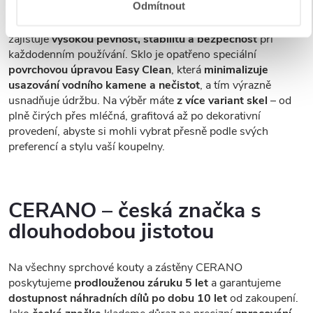
Odmítnout
Sprchové kouty a zástěny CERANO jsou vybaveny
tvrzeným bezpečnostním sklem
o tloušťce
8 mm
, které
zajišťuje
vysokou pevnost, stabilitu a bezpečnost
při
každodenním používání. Sklo je opatřeno speciální
povrchovou úpravou Easy Clean
, která
minimalizuje
usazování vodního kamene a nečistot
, a tím výrazně
usnadňuje údržbu. Na výběr máte
z více variant skel
– od
plně čirých přes mléčná, grafitová až po dekorativní
provedení, abyste si mohli vybrat přesně podle svých
preferencí a stylu vaší koupelny.
CERANO – česká značka s
dlouhodobou jistotou
Na všechny sprchové kouty a zástěny CERANO
poskytujeme
prodlouženou záruku 5 let
a garantujeme
dostupnost náhradních dílů po dobu 10 let
od zakoupení.