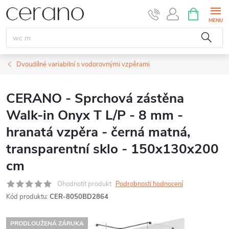
Přejít
NÁKUPNÍ
KOŠÍK
na
obsah
Dvoudílné variabilní s vodorovnými vzpěrami
CERANO - Sprchová zástěna
Walk-in Onyx T L/P - 8 mm -
hranatá vzpěra - černá matná,
transparentní sklo - 150x130x200
cm
Ohodnotit produkt
Podrobnosti hodnocení
Kód produktu:
CER-8050BD2864
PRODLOUŽENÁ ZÁRUKA