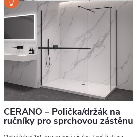
CERANO – Polička/držák na
ručníky pro sprchovou zástěnu
Chytré řešení
2v1
pro sprchové zástěny. Z vnější strany