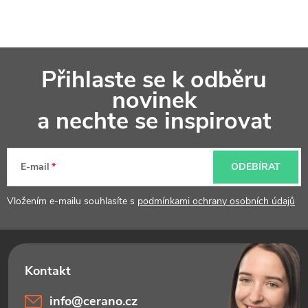
Z
Přihlaste se k odběru
á
novinek
p
a nechte se inspirovat
a
t
E-mail
ODEBÍRAT
í
Vložením e-mailu souhlasíte s
podmínkami ochrany osobních údajů
info
@
cerano.cz