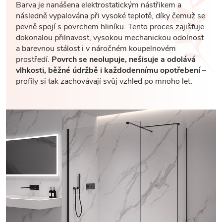
Barva je nanášena elektrostatickým nástřikem a
následně vypalována při vysoké teplotě, díky čemuž se
pevně spojí s povrchem hliníku. Tento proces zajišťuje
dokonalou přilnavost, vysokou mechanickou odolnost
a barevnou stálost i v náročném koupelnovém
prostředí.
Povrch se neolupuje, nešisuje a odolává
vlhkosti, běžné údržbě i každodennímu opotřebení
–
profily si tak zachovávají svůj vzhled po mnoho let.