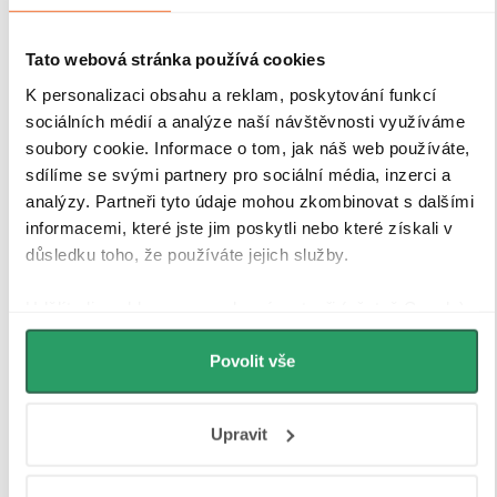
Tato webová stránka používá cookies
K personalizaci obsahu a reklam, poskytování funkcí
sociálních médií a analýze naší návštěvnosti využíváme
soubory cookie. Informace o tom, jak náš web používáte,
sdílíme se svými partnery pro sociální média, inzerci a
analýzy. Partneři tyto údaje mohou zkombinovat s dalšími
informacemi, které jste jim poskytli nebo které získali v
důsledku toho, že používáte jejich služby.
Udělíte-li souhlas, my a vybraní partneři (včetně Googlu)
můžeme používat cookies pro analytiku a
personalizovanou reklamu. Jak Google zpracovává
Povolit vše
osobní údaje najdete na stránkách
Business Data
Responsibility
a
Jak Google používá informace z webů
Upravit
Tvrzené bezpečností sklo
a aplikací
.