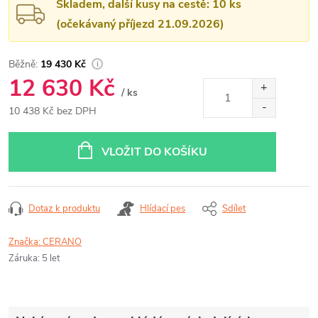
Skladem, další kusy na cestě: 10 ks
(očekávaný příjezd 21.09.2026)
19 430 Kč
12 630 Kč
/ ks
10 438 Kč bez DPH
Měrná
cena:
VLOŽIT DO KOŠÍKU
Dotaz k produktu
Hlídací pes
Sdílet
Značka:
CERANO
Záruka
:
5 let