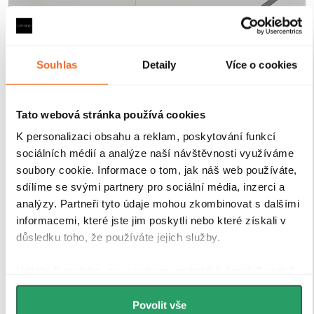
Souhlas
Detaily
Více o cookies
Tato webová stránka používá cookies
K personalizaci obsahu a reklam, poskytování funkcí
sociálních médií a analýze naší návštěvnosti využíváme
soubory cookie. Informace o tom, jak náš web používáte,
sdílíme se svými partnery pro sociální média, inzerci a
analýzy. Partneři tyto údaje mohou zkombinovat s dalšími
Tvrzené bezpečností sklo
informacemi, které jste jim poskytli nebo které získali v
důsledku toho, že používáte jejich služby.
Sprchové kouty a zástěny CERANO jsou vybaveny
Udělíte-li souhlas, my a vybraní partneři (včetně Googlu)
tvrzeným bezpečnostním sklem
o tloušťce
8 mm
, které
můžeme používat cookies pro analytiku a
zajišťuje
vysokou pevnost, stabilitu a bezpečnost
při
personalizovanou reklamu. Jak Google zpracovává
Povolit vše
každodenním používání. Sklo je opatřeno speciální