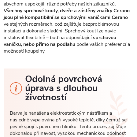
abychom uspokojili různé potřeby našich zákazníků.
Všechny sprchové kouty, dveře a zástěny značky Cerano
jsou plně kompatibilní se sprchovými vaničkami Cerano
ve stejných rozměrech, což zajišťuje bezproblémovou
instalaci a dokonalé sladění. Sprchový kout lze navíc
instalovat flexibilně – buď na odpovídající
sprchovou
vaničku, nebo přímo na podlahu
podle vašich preferencí a
možností koupelny.
Odolná povrchová
úprava s dlouhou
životností
Barva je nanášena elektrostatickým nástřikem a
následně vypalována při vysoké teplotě, díky čemuž se
pevně spojí s povrchem hliníku. Tento proces zajišťuje
dokonalou přilnavost, vysokou mechanickou odolnost