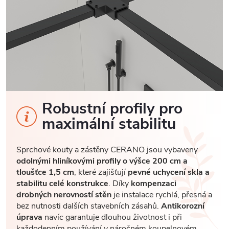
Robustní profily pro
maximální stabilitu
Sprchové kouty a zástěny CERANO jsou vybaveny
odolnými hliníkovými profily o výšce 200 cm a
tloušťce 1,5 cm
, které zajišťují
pevné uchycení skla a
stabilitu celé konstrukce
. Díky
kompenzaci
drobných nerovností stěn
je instalace rychlá, přesná a
bez nutnosti dalších stavebních zásahů.
Antikorozní
úprava
navíc garantuje dlouhou životnost i při
každodenním používání v náročném koupelnovém