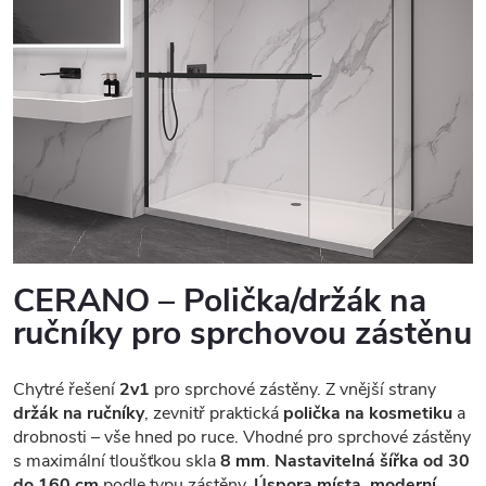
CERANO – Polička/držák na
ručníky pro sprchovou zástěnu
Chytré řešení
2v1
pro sprchové zástěny. Z vnější strany
držák na ručníky
, zevnitř praktická
polička na kosmetiku
a
drobnosti – vše hned po ruce. Vhodné pro sprchové zástěny
s maximální tloušťkou skla
8 mm
.
Nastavitelná šířka od 30
do 160 cm
podle typu zástěny.
Úspora místa, moderní