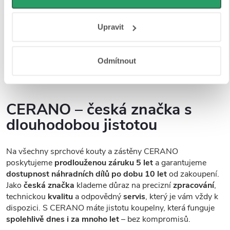
povrchovou úpravou Easy Clean
, která
minimalizuje
osobní údaje najdete na stránkách
Business Data
usazování vodního kamene a nečistot
, a tím výrazně
Responsibility
a
Jak Google používá informace z webů
Upravit
usnadňuje údržbu. Na výběr máte
z více variant skel
– od
a aplikací
.
plně čirých přes mléčná, grafitová až po dekorativní
provedení, abyste si mohli vybrat přesně podle svých
Odmítnout
preferencí a stylu vaší koupelny.
CERANO – česká značka s
dlouhodobou jistotou
Na všechny sprchové kouty a zástěny CERANO
poskytujeme
prodlouženou záruku 5 let
a garantujeme
dostupnost náhradních dílů po dobu 10 let
od zakoupení.
Jako
česká značka
klademe důraz na precizní
zpracování
,
technickou
kvalitu
a odpovědný
servis
, který je vám vždy k
dispozici. S CERANO máte jistotu koupelny, která funguje
spolehlivě dnes i za mnoho let
– bez kompromisů.