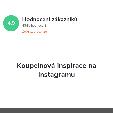
Hodnocení zákazníků
4,9
4340 hodnocení
Zobrazit recenze
Koupelnová inspirace na
Instagramu
Z