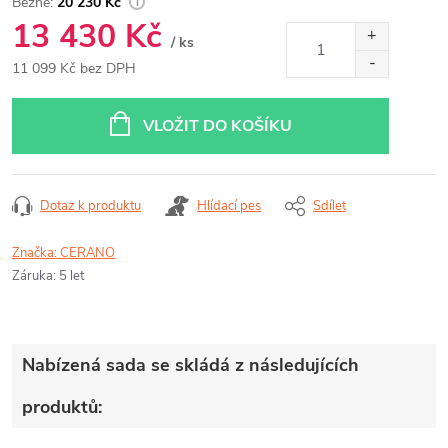
20 230 Kč
13 430 Kč
/ ks
11 099 Kč bez DPH
Měrná
cena:
VLOŽIT DO KOŠÍKU
Dotaz k produktu
Hlídací pes
Sdílet
Značka:
CERANO
Záruka
:
5 let
Nabízená sada se skládá z následujících
produktů: