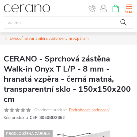
Přejít
NÁKUPNÍ
KOŠÍK
na
obsah
Dvoudílné variabilní s vodorovnými vzpěrami
CERANO - Sprchová zástěna
Walk-in Onyx T L/P - 8 mm -
hranatá vzpěra - černá matná,
transparentní sklo - 150x150x200
cm
Ohodnotit produkt
Podrobnosti hodnocení
Kód produktu:
CER-8050BD2862
PRODLOUŽENÁ ZÁRUKA