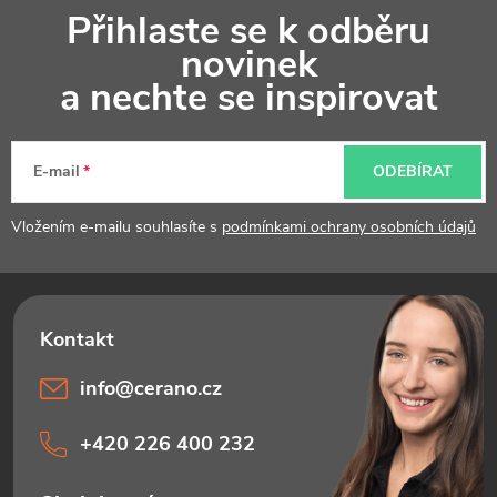
Přihlaste se k odběru
á
novinek
p
a nechte se inspirovat
a
t
E-mail
ODEBÍRAT
í
Vložením e-mailu souhlasíte s
podmínkami ochrany osobních údajů
info
@
cerano.cz
+420 226 400 232