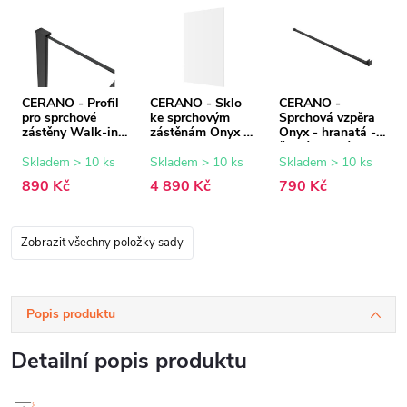
CERANO - Profil
CERANO - Sklo
CERANO -
pro sprchové
ke sprchovým
Sprchová vzpěra
zástěny Walk-in
zástěnám Onyx -
Onyx - hranatá -
Onyx - 8 mm -
8 mm -
černá matná -
černá matná - 15
transparentní sklo
150 cm
Skladem > 10 ks
Skladem > 10 ks
Skladem > 10 ks
mm
- 150x200 cm
890 Kč
4 890 Kč
790 Kč
Zobrazit všechny položky sady
Popis produktu
Detailní popis produktu