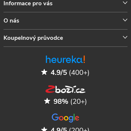
Informace pro vás
O nás
Koupelnový průvodce
4.9/5
(400+)
98%
(20+)
4.9/5
(200+)