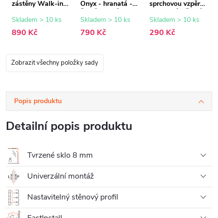
zástěny Walk-in
Onyx - hranatá -
sprchovou vzpěru
Onyx - 8 mm -
černá matná -
- hranatá - černá
černá matná - 15
150 cm
matná
Skladem > 10 ks
Skladem > 10 ks
Skladem > 10 ks
mm
890 Kč
790 Kč
290 Kč
Zobrazit všechny položky sady
Popis produktu
Detailní popis produktu
Tvrzené sklo 8 mm
Univerzální montáž
Nastavitelný stěnový profil
FastInstall