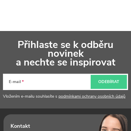
Z
Přihlaste se k odběru
á
novinek
p
a nechte se inspirovat
a
t
E-mail
ODEBÍRAT
í
Vložením e-mailu souhlasíte s
podmínkami ochrany osobních údajů