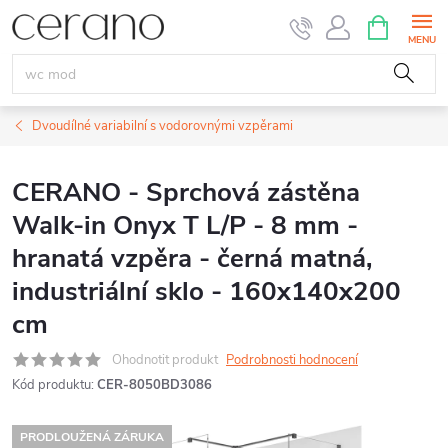
Přejít
NÁKUPNÍ
KOŠÍK
na
obsah
Dvoudílné variabilní s vodorovnými vzpěrami
CERANO - Sprchová zástěna
Walk-in Onyx T L/P - 8 mm -
hranatá vzpěra - černá matná,
industriální sklo - 160x140x200
cm
Ohodnotit produkt
Podrobnosti hodnocení
Kód produktu:
CER-8050BD3086
PRODLOUŽENÁ ZÁRUKA