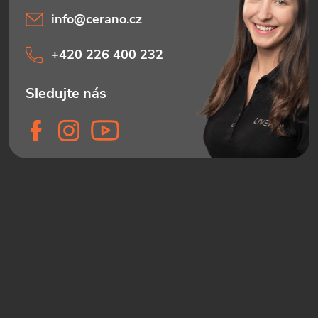
info
@
cerano.cz
+420 226 400 232