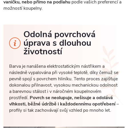
vaničku, nebo přímo na podlahu
podle vašich preferencí a
možností koupelny.
Odolná povrchová
úprava s dlouhou
životností
Barva je nanášena elektrostatickým nástřikem a
následně vypalována při vysoké teplotě, díky čemuž se
pevně spojí s povrchem hliníku. Tento proces zajišťuje
dokonalou přilnavost, vysokou mechanickou odolnost
a barevnou stálost i v náročném koupelnovém
prostředí.
Povrch se neolupuje, nešisuje a odolává
vlhkosti, běžné údržbě i každodennímu opotřebení
–
profily si tak zachovávají svůj vzhled po mnoho let.