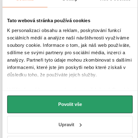
Tato webová stránka používá cookies
K personalizaci obsahu a reklam, poskytování funkcí
sociálních médií a analýze naší návštěvnosti využíváme
soubory cookie. Informace o tom, jak náš web používáte,
sdílíme se svými partnery pro sociální média, inzerci a
analýzy. Partneři tyto údaje mohou zkombinovat s dalšími
informacemi, které jste jim poskytli nebo které získali v
důsledku toho, že používáte jejich služby.
Udělíte-li souhlas, my a vybraní partneři (včetně Googlu)
můžeme používat cookies pro analytiku a
personalizovanou reklamu. Jak Google zpracovává
Povolit vše
osobní údaje najdete na stránkách
Business Data
Responsibility
a
Jak Google používá informace z webů
Upravit
a aplikací
.