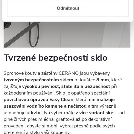
Odmítnout
Tvrzené bezpečností sklo
Sprchové kouty a zástěny CERANO jsou vybaveny
tvrzeným bezpečnostním sklem
o tloušťce
8 mm
, které
zajišťuje
vysokou pevnost, stabilitu a bezpečnost
při
každodenním používání. Sklo je opatřeno speciální
povrchovou úpravou Easy Clean
, která
minimalizuje
usazování vodního kamene a nečistot
, a tím výrazně
usnadňuje údržbu. Na výběr máte
z více variant skel
– od
plně čirých přes mléčná, grafitová až po dekorativní
provedení, abyste si mohli vybrat přesně podle svých
preferencí a stylu vaší koupelny.