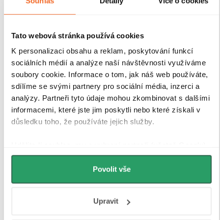
Souhlas
Detaily
Více o cookies
Tato webová stránka používá cookies
K personalizaci obsahu a reklam, poskytování funkcí
sociálních médií a analýze naší návštěvnosti využíváme
soubory cookie. Informace o tom, jak náš web používáte,
sdílíme se svými partnery pro sociální média, inzerci a
analýzy. Partneři tyto údaje mohou zkombinovat s dalšími
informacemi, které jste jim poskytli nebo které získali v
důsledku toho, že používáte jejich služby.
Udělíte-li souhlas, my a vybraní partneři (včetně Googlu)
můžeme používat cookies pro analytiku a
personalizovanou reklamu. Jak Google zpracovává
Povolit vše
osobní údaje najdete na stránkách
Business Data
Responsibility
a
Jak Google používá informace z webů
Upravit
a aplikací
.