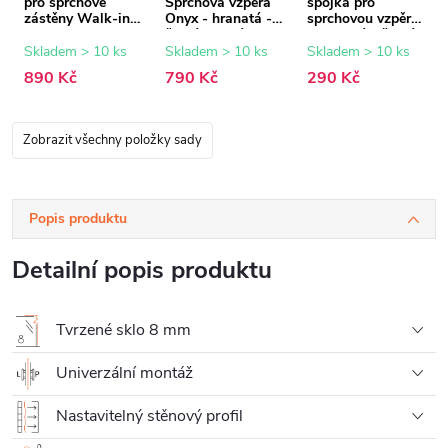
pro sprchové
Sprchová vzpěra
spojka pro
zástěny Walk-in
Onyx - hranatá -
sprchovou vzpěru
Onyx - 8 mm -
černá matná -
- hranatá - černá
černá matná - 15
150 cm
matná
Skladem > 10 ks
Skladem > 10 ks
Skladem > 10 ks
mm
890 Kč
790 Kč
290 Kč
Zobrazit všechny položky sady
Popis produktu
Detailní popis produktu
Tvrzené sklo 8 mm
Univerzální montáž
Nastavitelný stěnový profil