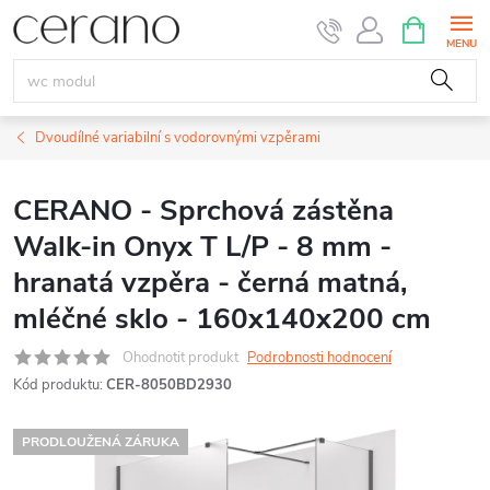
Přejít
NÁKUPNÍ
KOŠÍK
na
obsah
Dvoudílné variabilní s vodorovnými vzpěrami
CERANO - Sprchová zástěna
Walk-in Onyx T L/P - 8 mm -
hranatá vzpěra - černá matná,
mléčné sklo - 160x140x200 cm
Ohodnotit produkt
Podrobnosti hodnocení
Kód produktu:
CER-8050BD2930
PRODLOUŽENÁ ZÁRUKA