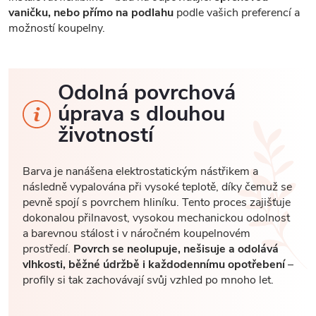
vaničku, nebo přímo na podlahu
podle vašich preferencí a
možností koupelny.
Odolná povrchová
úprava s dlouhou
životností
Barva je nanášena elektrostatickým nástřikem a
následně vypalována při vysoké teplotě, díky čemuž se
pevně spojí s povrchem hliníku. Tento proces zajišťuje
dokonalou přilnavost, vysokou mechanickou odolnost
a barevnou stálost i v náročném koupelnovém
prostředí.
Povrch se neolupuje, nešisuje a odolává
vlhkosti, běžné údržbě i každodennímu opotřebení
–
profily si tak zachovávají svůj vzhled po mnoho let.