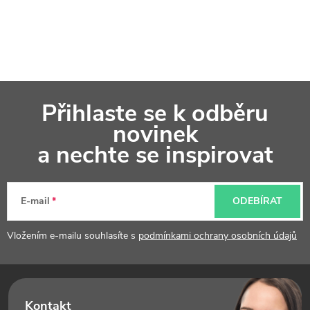
Z
Přihlaste se k odběru
á
novinek
p
a nechte se inspirovat
a
t
E-mail
ODEBÍRAT
í
Vložením e-mailu souhlasíte s
podmínkami ochrany osobních údajů