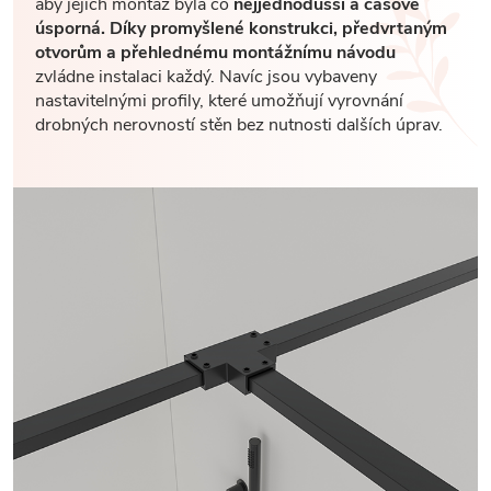
aby jejich montáž byla co
nejjednodušší a časově
úsporná. Díky promyšlené konstrukci, předvrtaným
otvorům a přehlednému montážnímu návodu
zvládne instalaci každý. Navíc jsou vybaveny
nastavitelnými profily, které umožňují vyrovnání
drobných nerovností stěn bez nutnosti dalších úprav.