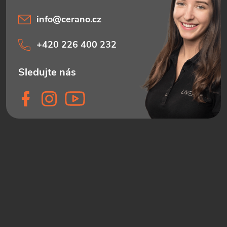
info
@
cerano.cz
+420 226 400 232