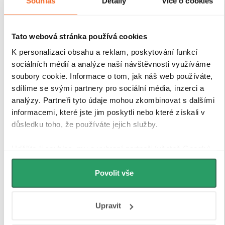
Souhlas
Detaily
Více o cookies
Tato webová stránka používá cookies
K personalizaci obsahu a reklam, poskytování funkcí
sociálních médií a analýze naší návštěvnosti využíváme
soubory cookie. Informace o tom, jak náš web používáte,
sdílíme se svými partnery pro sociální média, inzerci a
analýzy. Partneři tyto údaje mohou zkombinovat s dalšími
informacemi, které jste jim poskytli nebo které získali v
důsledku toho, že používáte jejich služby.
Udělíte-li souhlas, my a vybraní partneři (včetně Googlu)
můžeme používat cookies pro analytiku a
personalizovanou reklamu. Jak Google zpracovává
Povolit vše
osobní údaje najdete na stránkách
Business Data
Responsibility
a
Jak Google používá informace z webů
Upravit
a aplikací
.