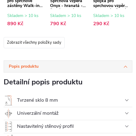
pro sprchové
Sprchová vzpěra
spojka pro
zástěny Walk-in
Onyx - hranatá -
sprchovou vzpěru
Onyx - 8 mm -
černá matná -
- hranatá - černá
černá matná - 15
150 cm
matná
Skladem > 10 ks
Skladem > 10 ks
Skladem > 10 ks
mm
890 Kč
790 Kč
290 Kč
Zobrazit všechny položky sady
Popis produktu
Detailní popis produktu
Tvrzené sklo 8 mm
Univerzální montáž
Nastavitelný stěnový profil