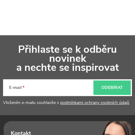
Z
Přihlaste se k odběru
á
novinek
p
a nechte se inspirovat
a
t
E-mail
ODEBÍRAT
í
Vložením e-mailu souhlasíte s
podmínkami ochrany osobních údajů