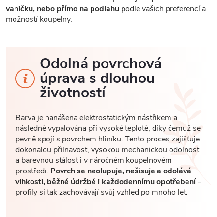
vaničku, nebo přímo na podlahu
podle vašich preferencí a
možností koupelny.
Odolná povrchová
úprava s dlouhou
životností
Barva je nanášena elektrostatickým nástřikem a
následně vypalována při vysoké teplotě, díky čemuž se
pevně spojí s povrchem hliníku. Tento proces zajišťuje
dokonalou přilnavost, vysokou mechanickou odolnost
a barevnou stálost i v náročném koupelnovém
prostředí.
Povrch se neolupuje, nešisuje a odolává
vlhkosti, běžné údržbě i každodennímu opotřebení
–
profily si tak zachovávají svůj vzhled po mnoho let.