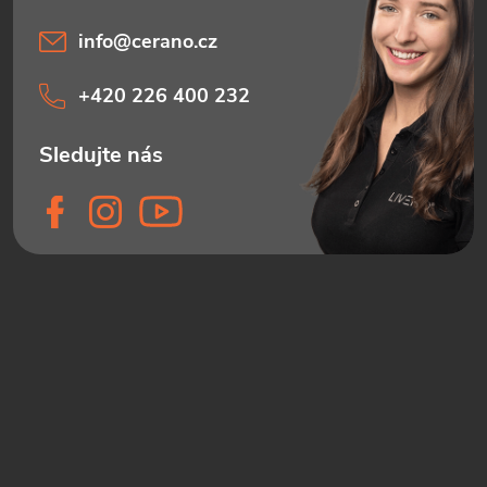
info
@
cerano.cz
+420 226 400 232