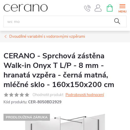
Přejít
NÁKUPNÍ
KOŠÍK
na
obsah
Dvoudílné variabilní s vodorovnými vzpěrami
CERANO - Sprchová zástěna
Walk-in Onyx T L/P - 8 mm -
hranatá vzpěra - černá matná,
mléčné sklo - 160x150x200 cm
Ohodnotit produkt
Podrobnosti hodnocení
Kód produktu:
CER-8050BD2929
PRODLOUŽENÁ ZÁRUKA