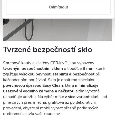
Odmítnout
Tvrzené bezpečností sklo
Sprchové kouty a zástěny CERANO jsou vybaveny
tvrzeným bezpečnostním sklem
o tloušťce
8 mm
, které
zajišťuje
vysokou pevnost, stabilitu a bezpečnost
při
každodenním používání. Sklo je opatřeno speciální
povrchovou úpravou Easy Clean
, která
minimalizuje
usazování vodního kamene a nečistot
, a tím výrazně
usnadňuje údržbu. Na výběr máte
z více variant skel
– od
plně čirých přes mléčná, grafitová až po dekorativní
provedení, abyste si mohli vybrat přesně podle svých
preferencí a stylu vaší koupelny.