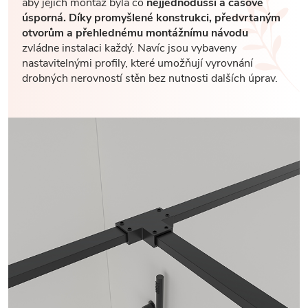
aby jejich montáž byla co
nejjednodušší a časově
úsporná. Díky promyšlené konstrukci, předvrtaným
otvorům a přehlednému montážnímu návodu
zvládne instalaci každý. Navíc jsou vybaveny
nastavitelnými profily, které umožňují vyrovnání
drobných nerovností stěn bez nutnosti dalších úprav.