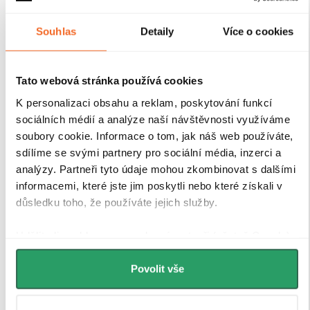
Souhlas
Detaily
Více o cookies
Tato webová stránka používá cookies
K personalizaci obsahu a reklam, poskytování funkcí
sociálních médií a analýze naší návštěvnosti využíváme
soubory cookie. Informace o tom, jak náš web používáte,
sdílíme se svými partnery pro sociální média, inzerci a
analýzy. Partneři tyto údaje mohou zkombinovat s dalšími
informacemi, které jste jim poskytli nebo které získali v
důsledku toho, že používáte jejich služby.
Udělíte-li souhlas, my a vybraní partneři (včetně Googlu)
můžeme používat cookies pro analytiku a
personalizovanou reklamu. Jak Google zpracovává
Povolit vše
osobní údaje najdete na stránkách
Business Data
Responsibility
a
Jak Google používá informace z webů