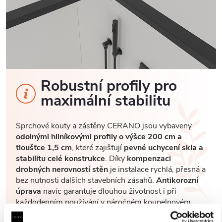
Robustní profily pro
maximální stabilitu
Sprchové kouty a zástěny CERANO jsou vybaveny
odolnými hliníkovými profily o výšce 200 cm a
tloušťce 1,5 cm
, které zajišťují
pevné uchycení skla a
stabilitu celé konstrukce
. Díky
kompenzaci
drobných nerovností stěn
je instalace rychlá, přesná a
bez nutnosti dalších stavebních zásahů.
Antikorozní
úprava
navíc garantuje dlouhou životnost i při
každodenním používání v náročném koupelnovém
prostředí..