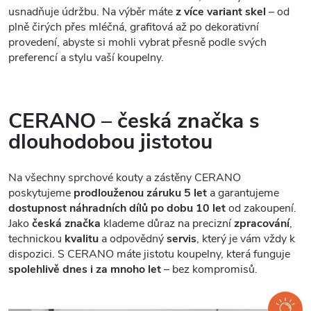
usnadňuje údržbu. Na výběr máte
z více variant skel
– od
plně čirých přes mléčná, grafitová až po dekorativní
provedení, abyste si mohli vybrat přesně podle svých
preferencí a stylu vaší koupelny.
CERANO – česká značka s
dlouhodobou jistotou
Na všechny sprchové kouty a zástěny CERANO
poskytujeme
prodlouženou záruku 5 let
a garantujeme
dostupnost náhradních dílů po dobu 10 let
od zakoupení.
Jako
česká značka
klademe důraz na precizní
zpracování
,
technickou
kvalitu
a odpovědný
servis
, který je vám vždy k
dispozici. S CERANO máte jistotu koupelny, která funguje
spolehlivě dnes i za mnoho let
– bez kompromisů.