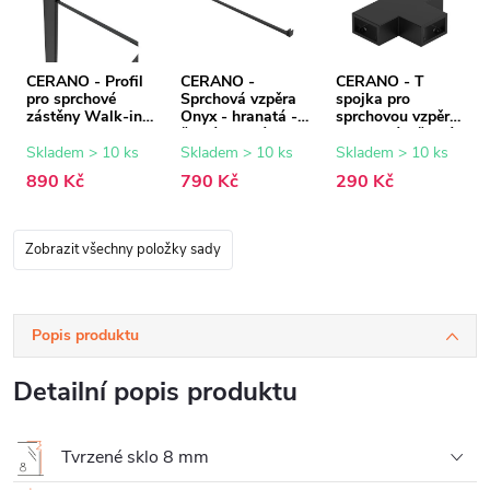
CERANO - Profil
CERANO -
CERANO - T
pro sprchové
Sprchová vzpěra
spojka pro
zástěny Walk-in
Onyx - hranatá -
sprchovou vzpěru
Onyx - 8 mm -
černá matná -
- hranatá - černá
černá matná - 15
150 cm
matná
Skladem > 10 ks
Skladem > 10 ks
Skladem > 10 ks
mm
890 Kč
790 Kč
290 Kč
Zobrazit všechny položky sady
Popis produktu
Detailní popis produktu
Tvrzené sklo 8 mm