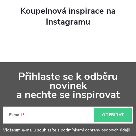
Koupelnová inspirace na
Instagramu
Z
Přihlaste se k odběru
á
novinek
p
a nechte se inspirovat
a
t
E-mail
ODEBÍRAT
í
Vložením e-mailu souhlasíte s
podmínkami ochrany osobních údajů