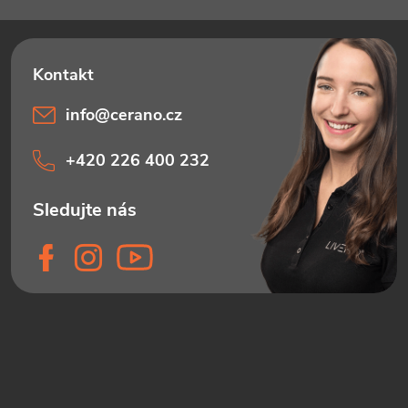
info
@
cerano.cz
+420 226 400 232