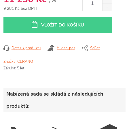
/ ks
9 281 Kč bez DPH
Měrná
cena:
VLOŽIT DO KOŠÍKU
Dotaz k produktu
Hlídací pes
Sdílet
Značka:
CERANO
Záruka
:
5 let
Nabízená sada se skládá z následujících
produktů: