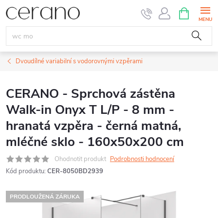
Přejít
NÁKUPNÍ
KOŠÍK
na
obsah
Dvoudílné variabilní s vodorovnými vzpěrami
CERANO - Sprchová zástěna
Walk-in Onyx T L/P - 8 mm -
hranatá vzpěra - černá matná,
mléčné sklo - 160x50x200 cm
Ohodnotit produkt
Podrobnosti hodnocení
Kód produktu:
CER-8050BD2939
PRODLOUŽENÁ ZÁRUKA