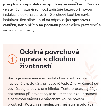
jsou plně kompatibilní se sprchovými vaničkami Cerano
ve stejných rozměrech, což zajišťuje bezproblémovou
instalaci a dokonalé sladění. Sprchový kout lze navíc
instalovat flexibilně – buď na odpovídající
sprchovou
vaničku, nebo přímo na podlahu
podle vašich preferencí a
možností koupelny.
Odolná povrchová
úprava s dlouhou
životností
Barva je nanášena elektrostatickým nástřikem a
následně vypalována při vysoké teplotě, díky čemuž se
pevně spojí s povrchem hliníku. Tento proces zajišťuje
dokonalou přilnavost, vysokou mechanickou odolnost
a barevnou stálost i v náročném koupelnovém
prostředí.
Povrch se neolupuje, nešisuje a odolává