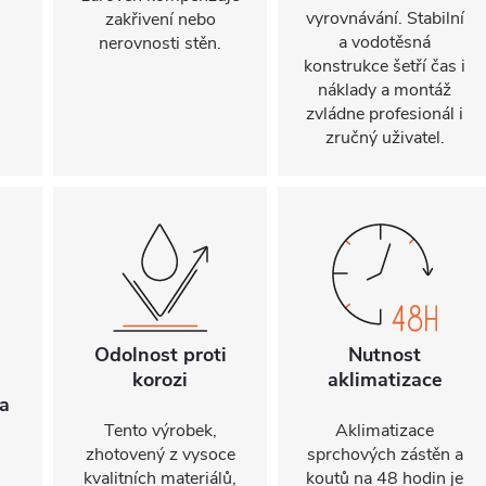
vyrovnávání. Stabilní
zakřivení nebo
a vodotěsná
nerovnosti stěn.
konstrukce šetří čas i
náklady a montáž
zvládne profesionál i
zručný uživatel.
Odolnost proti
Nutnost
korozi
aklimatizace
a
Tento výrobek,
Aklimatizace
zhotovený z vysoce
sprchových zástěn a
kvalitních materiálů,
koutů na 48 hodin je