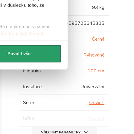
li v důsledku toho, že
Hmotnost
:
93 kg
EAN
:
8595725645305
ytiku a personalizovanou
ibility
a
Jak Google
Barva profilu
:
Černá
Povolit vše
Barva skla
:
Rýhované
Hloubka
:
100 cm
Instalace
:
Univerzální
Série
:
Onyx T
Šířka
:
160 cm
VŠECHNY PARAMETRY