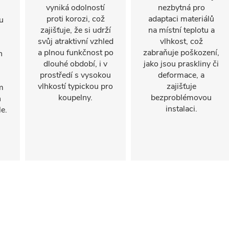
vyniká odolností
nezbytná pro
proti korozi, což
adaptaci materiálů
u
zajišťuje, že si udrží
na místní teplotu a
svůj atraktivní vzhled
vlhkost, což
a plnou funkčnost po
zabraňuje poškození,
n
dlouhé období, i v
jako jsou praskliny či
prostředí s vysokou
deformace, a
vlhkostí typickou pro
zajišťuje
m
koupelny.
bezproblémovou
h
instalaci.
e.