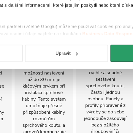
 s dalšími informacemi, které jste jim poskytli nebo které získa
raní partneři (včetně Googlu) můžeme používat cookies pro anal
ává osobní údaje najdete na stránkách
Business Data Respons
 aplikací
.
Nastavitelný
FastInstall
stěnový profil
Upravit
FastInstall je
montážní systém pro
Stěnový profil s
rychlé a snadné
i
možností nastavení
sestavení
u
až do 30 mm je
sprchového koutu,
se
klíčovým prvkem při
často i jednou
instalaci sprchové
osobou. Panely a
í
kabiny. Tento systém
profily připravené z
umožňuje přesné
výroby se do sebe
ny
přizpůsobení kabiny
jednoduše zasouvají
ým
rozměrům
bez složitého
sprchového koutu, a
šroubování či
zároveň kompenzuje