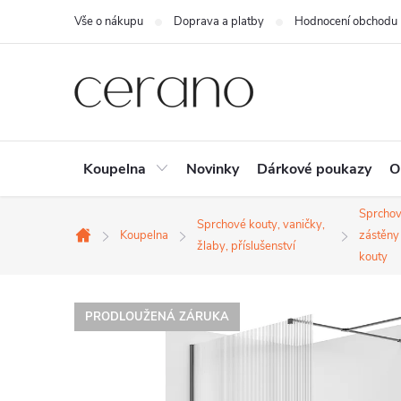
Přejít
Vše o nákupu
Doprava a platby
Hodnocení obchodu
na
obsah
Koupelna
Novinky
Dárkové poukazy
O
Sprcho
Sprchové kouty, vaničky,
Koupelna
zástěny
Domů
žlaby, příslušenství
kouty
PRODLOUŽENÁ ZÁRUKA