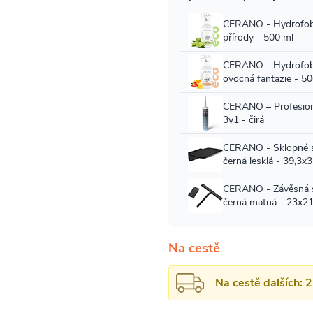
Na cestě
Na cestě dalších: 