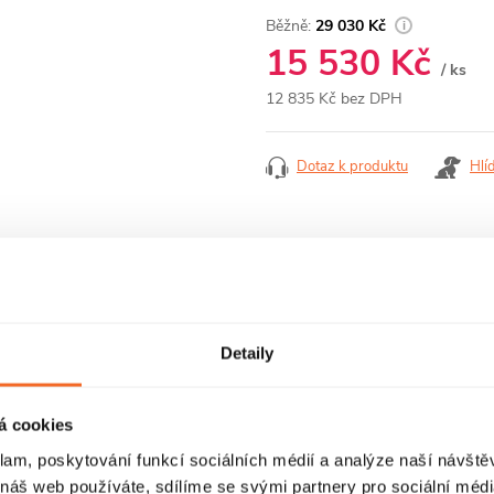
29 030 Kč
15 530 Kč
/ ks
12 835 Kč bez DPH
Měrná
cena:
Dotaz k produktu
Hlí
RECENZE
DISKUZE
Detaily
á cookies
klam, poskytování funkcí sociálních médií a analýze naší návšt
 náš web používáte, sdílíme se svými partnery pro sociální média