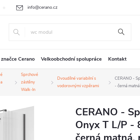
info@cerano.cz
Cenová nabídka na míru
Vrácení zboží a reklamace
Obchodní
+420 226 400 232
 značce Cerano
Velkoobchodní spolupráce
Kontakt
vé
Sprchové
Dvoudílné variabilní s
CERANO - Spr
 a
zástěny
vodorovnými vzpěrami
- černá matn
Walk-In
CERANO - Spr
Onyx T L/P - 
černá matná, 