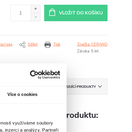
VLOŽIT DO KOŠÍKU
dací pes
Sdílet
Tisk
Značka:
CERANO
Záruka
:
5 let
ZNAČKA
CERANO
SOUVISEJÍCÍ PRODUKTY
Více o cookies
Parametry produktu:
ěvnosti využíváme soubory
, inzerci a analýzy. Partneři