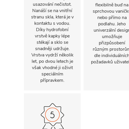
usazování nečistot.
flexibilně buď na
Nanáší se na vnitřní
sprchovou vaničk
stranu skla, která je v
nebo přímo na
kontaktu s vodou.
podlahu. Jeho
Díky hydrofobní
univerzální desig
vrstvě kapky lépe
umožňuje
stékají a sklo se
přizpůsobení
snadněji udržuje.
různým prostorů
Vrstva vydrží několik
dle individuálníc
let, po dvou letech je
požadavků uživatel
však vhodné ji oživit
speciálním
přípravkem.