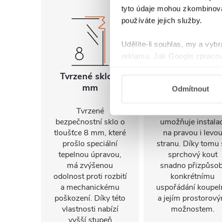
tyto údaje mohou zkombinovat
používáte jejich služby.
Udělíte-li souhlas, my a vyb
reklamu. Jak Google zpracov
používá informace z webů a
Tvrzené sklo 8
Univerzální
mm
montáž
Odmítnout
Tvrzené
FlexSide systém
bezpečnostní sklo o
umožňuje instalac
tloušťce 8 mm, které
na pravou i levo
prošlo speciální
stranu. Díky tomu 
tepelnou úpravou,
sprchový kout
má zvýšenou
snadno přizpůsob
odolnost proti rozbití
konkrétnímu
a mechanickému
uspořádání koupel
poškození. Díky této
a jejím prostorov
vlastnosti nabízí
možnostem.
vyšší stupeň