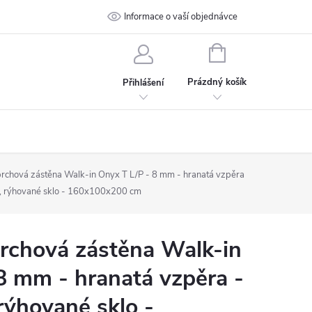
 podmínky
Ochrana osobních údajů
Informace o vaší objednávce
Kontakt
NÁKUPNÍ
KOŠÍK
Prázdný košík
Přihlášení
chová zástěna Walk-in Onyx T L/P - 8 mm - hranatá vzpěra
á, rýhované sklo - 160x100x200 cm
chová zástěna Walk-in
8 mm - hranatá vzpěra -
rýhované sklo -