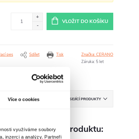
VLOŽIT DO KOŠÍKU
dací pes
Sdílet
Tisk
Značka:
CERANO
Záruka
:
5 let
ZNAČKA
CERANO
SOUVISEJÍCÍ PRODUKTY
Více o cookies
Parametry produktu:
ěvnosti využíváme soubory
, inzerci a analýzy. Partneři