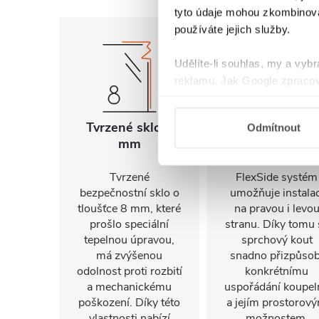
tyto údaje mohou zkombinovat
používáte jejich služby.
Udělíte-li souhlas, my a vyb
reklamu. Jak Google zpracov
používá informace z webů a
Tvrzené sklo 8
Univerzální
Odmítnout
mm
montáž
Tvrzené
FlexSide systém
bezpečnostní sklo o
umožňuje instalac
tloušťce 8 mm, které
na pravou i levo
prošlo speciální
stranu. Díky tomu 
tepelnou úpravou,
sprchový kout
má zvýšenou
snadno přizpůsob
odolnost proti rozbití
konkrétnímu
a mechanickému
uspořádání koupel
poškození. Díky této
a jejím prostorov
vlastnosti nabízí
možnostem.