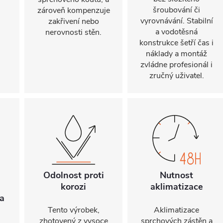
šroubování či
zároveň kompenzuje
vyrovnávání. Stabilní
zakřivení nebo
a vodotěsná
nerovnosti stěn.
konstrukce šetří čas i
náklady a montáž
zvládne profesionál i
zručný uživatel.
Odolnost proti
Nutnost
korozi
aklimatizace
a
Tento výrobek,
Aklimatizace
zhotovený z vysoce
sprchových zástěn a