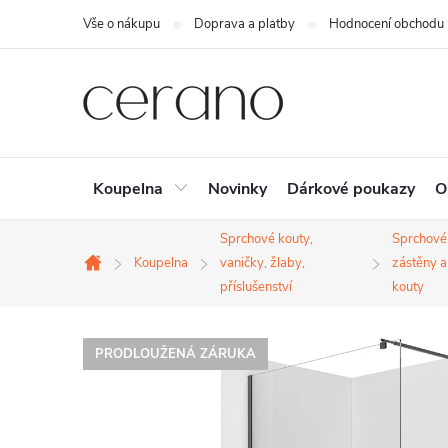
Přejít
Vše o nákupu
Doprava a platby
Hodnocení obchodu
na
obsah
Koupelna
Novinky
Dárkové poukazy
O
Sprchové kouty,
Sprchové
Koupelna
vaničky, žlaby,
zástěny a
Domů
příslušenství
kouty
PRODLOUŽENÁ ZÁRUKA