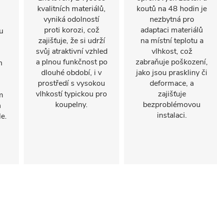
kvalitních materiálů,
koutů na 48 hodin je
vyniká odolností
nezbytná pro
proti korozi, což
adaptaci materiálů
u
zajišťuje, že si udrží
na místní teplotu a
svůj atraktivní vzhled
vlhkost, což
a plnou funkčnost po
zabraňuje poškození,
n
dlouhé období, i v
jako jsou praskliny či
prostředí s vysokou
deformace, a
vlhkostí typickou pro
zajišťuje
m
koupelny.
bezproblémovou
h
instalaci.
e.