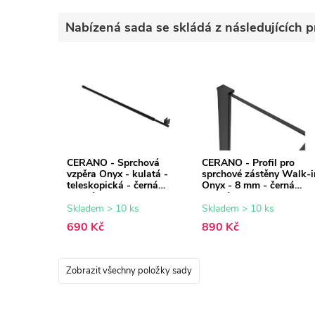
Nabízená sada se skládá z následujících p
CERANO - Sprchová
CERANO - Profil pro
vzpěra Onyx - kulatá -
sprchové zástěny Walk-i
teleskopická - černá
Onyx - 8 mm - černá
matná - 77-140 cm
matná - 15 mm
Skladem > 10 ks
Skladem > 10 ks
690 Kč
890 Kč
Zobrazit všechny položky sady