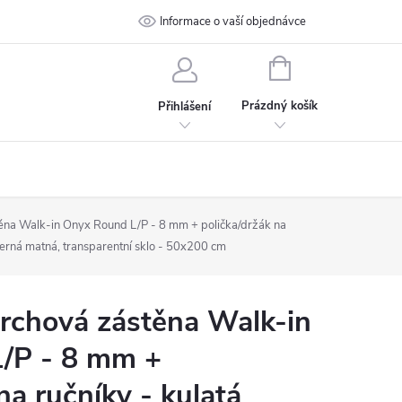
 podmínky
Ochrana osobních údajů
Informace o vaší objednávce
Kontakt
NÁKUPNÍ
KOŠÍK
Prázdný košík
Přihlášení
na Walk-in Onyx Round L/P - 8 mm + polička/držák na
 černá matná, transparentní sklo - 50x200 cm
chová zástěna Walk-in
/P - 8 mm +
na ručníky - kulatá