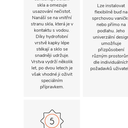
skla a omezuje
Lze instalovat
usazování nečistot.
flexibilně buď na
Nanáší se na vnitřní
sprchovou vaničk
stranu skla, která je v
nebo přímo na
kontaktu s vodou.
podlahu. Jeho
Díky hydrofobní
univerzální desig
vrstvě kapky lépe
umožňuje
stékají a sklo se
přizpůsobení
snadněji udržuje.
různým prostorů
Vrstva vydrží několik
dle individuálníc
let, po dvou letech je
požadavků uživatel
však vhodné ji oživit
speciálním
přípravkem.