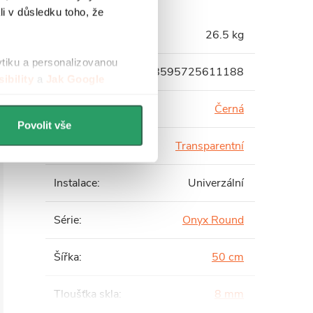
li v důsledku toho, že
Hmotnost
:
26.5 kg
ytiku a personalizovanou
EAN
:
8595725611188
ibility
a
Jak Google
Barva profilu
:
Černá
Povolit vše
Barva skla
:
Transparentní
Instalace
:
Univerzální
Série
:
Onyx Round
Šířka
:
50 cm
Tloušťka skla
:
8 mm