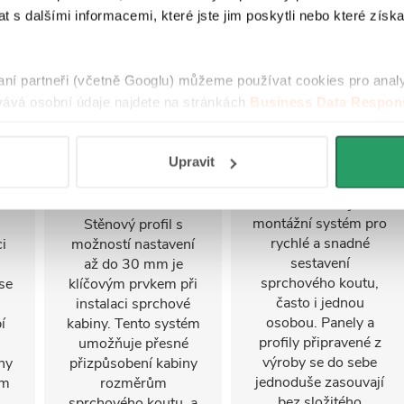
 s dalšími informacemi, které jste jim poskytli nebo které získa
raní partneři (včetně Googlu) můžeme používat cookies pro anal
ává osobní údaje najdete na stránkách
Business Data Respons
 aplikací
.
Nastavitelný
FastInstall
Upravit
stěnový profil
FastInstall je
montážní systém pro
Stěnový profil s
rychlé a snadné
i
možností nastavení
sestavení
u
až do 30 mm je
sprchového koutu,
se
klíčovým prvkem při
často i jednou
instalaci sprchové
osobou. Panely a
í
kabiny. Tento systém
profily připravené z
umožňuje přesné
výroby se do sebe
ny
přizpůsobení kabiny
jednoduše zasouvají
ým
rozměrům
bez složitého
sprchového koutu, a