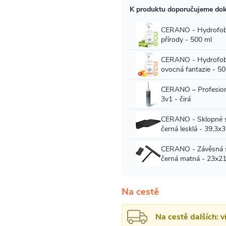
Na cestě
Na cestě dalších: 