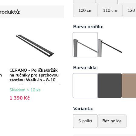
roduktů:
CERANO - Polička/držák
n
na ručníky pro sprchovou
zástěnu Walk-In - 8-10
mm - černá matná - 30 až
160 cm
Skladem > 10 ks
1 390 Kč