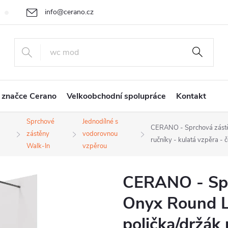
info@cerano.cz
Cenová nabídka na míru
Vrácení zboží a reklamace
Obchodní
+420 226 400 232
 značce Cerano
Velkoobchodní spolupráce
Kontakt
Sprchové
Jednodílné s
CERANO - Sprchová zástě
zástěny
vodorovnou
ručníky - kulatá vzpěra -
Walk-In
vzpěrou
CERANO - Spr
Onyx Round L
polička/držák 