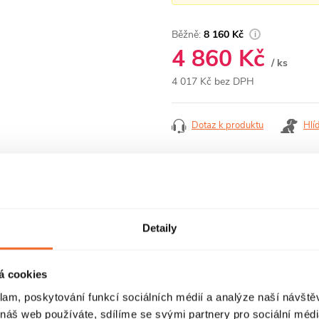
8 160 Kč
4 860 Kč
/ ks
4 017 Kč bez DPH
Měrná
cena:
Dotaz k produktu
Hlí
RECENZE
DISKUZE
Detaily
á cookies
klam, poskytování funkcí sociálních médií a analýze naší návšt
 náš web používáte, sdílíme se svými partnery pro sociální média