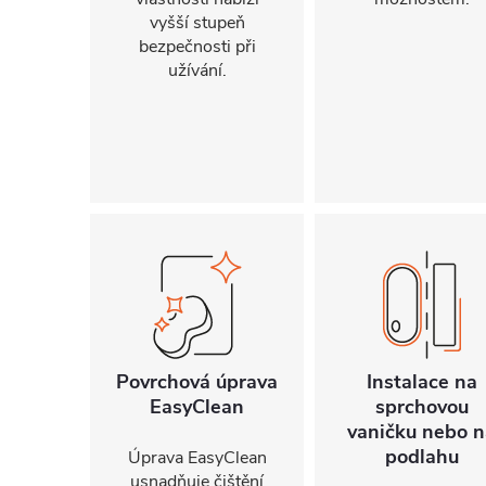
vyšší stupeň
bezpečnosti při
užívání.
Povrchová úprava
Instalace na
EasyClean
sprchovou
vaničku nebo n
podlahu
Úprava EasyClean
usnadňuje čištění