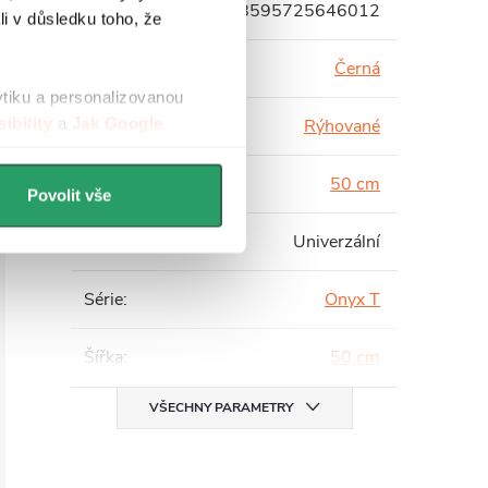
EAN
:
8595725646012
li v důsledku toho, že
Barva profilu
:
Černá
ytiku a personalizovanou
ibility
a
Jak Google
Barva skla
:
Rýhované
Hloubka
:
50 cm
Povolit vše
Instalace
:
Univerzální
Série
:
Onyx T
Šířka
:
50 cm
VŠECHNY PARAMETRY