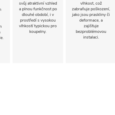
svůj atraktivní vzhled
vlhkost, což
a plnou funkčnost po
zabraňuje poškození,
n
dlouhé období, i v
jako jsou praskliny či
prostředí s vysokou
deformace, a
vlhkostí typickou pro
zajišťuje
m
koupelny.
bezproblémovou
h
instalaci.
e.