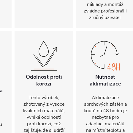
náklady a montáž
zvládne profesionál i
zručný uživatel.
Odolnost proti
Nutnost
korozi
aklimatizace
a
Tento výrobek,
Aklimatizace
zhotovený z vysoce
sprchových zástěn a
kvalitních materiálů,
koutů na 48 hodin je
vyniká odolností
nezbytná pro
proti korozi, což
adaptaci materiálů
u
zajišťuje, že si udrží
na místní teplotu a