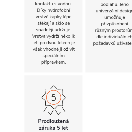
kontaktu s vodou.
podlahu. Jeho
Díky hydrofobní
univerzální desig
vrstvě kapky lépe
umožňuje
stékají a sklo se
přizpůsobení
snadněji udržuje.
různým prostorů
Vrstva vydrží několik
dle individuálníc
let, po dvou letech je
požadavků uživatel
však vhodné ji oživit
speciálním
přípravkem.
Prodloužená
záruka 5 let