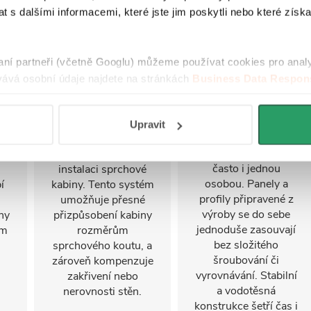
 s dalšími informacemi, které jste jim poskytli nebo které získa
Nastavitelný
FastInstall
raní partneři (včetně Googlu) můžeme používat cookies pro anal
stěnový profil
ává osobní údaje najdete na stránkách
Business Data Respons
FastInstall je
 aplikací
.
montážní systém pro
Stěnový profil s
rychlé a snadné
i
možností nastavení
Upravit
sestavení
u
až do 30 mm je
sprchového koutu,
se
klíčovým prvkem při
často i jednou
instalaci sprchové
osobou. Panely a
í
kabiny. Tento systém
profily připravené z
umožňuje přesné
výroby se do sebe
ny
přizpůsobení kabiny
jednoduše zasouvají
ým
rozměrům
bez složitého
sprchového koutu, a
šroubování či
zároveň kompenzuje
vyrovnávání. Stabilní
zakřivení nebo
a vodotěsná
nerovnosti stěn.
konstrukce šetří čas i