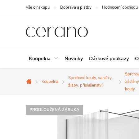
Přejít
Vše o nákupu
Doprava a platby
Hodnocení obchodu
na
obsah
Koupelna
Novinky
Dárkové poukazy
O
Sprcho
Sprchové kouty, vaničky,
Koupelna
zástěny
Domů
žlaby, příslušenství
kouty
PRODLOUŽENÁ ZÁRUKA