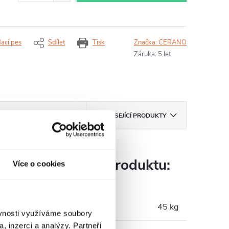
dací pes
Sdílet
Tisk
Značka:
CERANO
Záruka
:
5 let
ZNAČKA
CERANO
SOUVISEJÍCÍ PRODUKTY
Parametry produktu:
Více o cookies
Hmotnost
:
45 kg
ěvnosti využíváme soubory
, inzerci a analýzy. Partneři