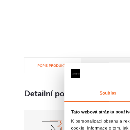
POPIS PRODUKTU
SOUBORY KE STAŽENÍ
Detailní popis produktu
Souhlas
Tato webová stránka použív
K personalizaci obsahu a re
cookie. Informace o tom, jak