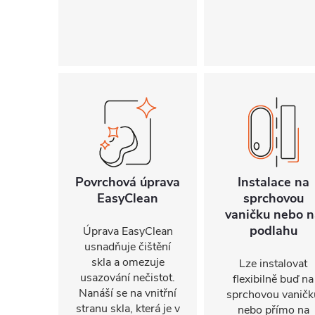
Povrchová úprava
Instalace na
EasyClean
sprchovou
vaničku nebo n
podlahu
Úprava EasyClean
usnadňuje čištění
skla a omezuje
Lze instalovat
usazování nečistot.
flexibilně buď na
Nanáší se na vnitřní
sprchovou vaničk
stranu skla, která je v
nebo přímo na