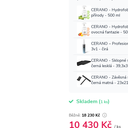
Skladem
(
)
1 ks
18 230 Kč
10 430 Kč
/ ks