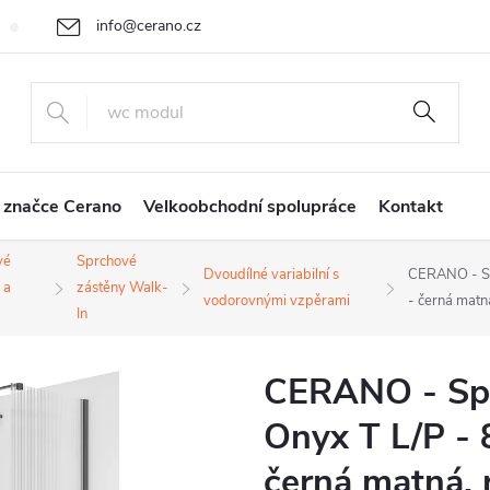
info@cerano.cz
Cenová nabídka na míru
Vrácení zboží a reklamace
Obchodní
+420 226 400 232
 značce Cerano
Velkoobchodní spolupráce
Kontakt
vé
Sprchové
Dvoudílné variabilní s
CERANO - Sp
 a
zástěny Walk-
vodorovnými vzpěrami
- černá matn
In
CERANO - Spr
Onyx T L/P - 
černá matná, 