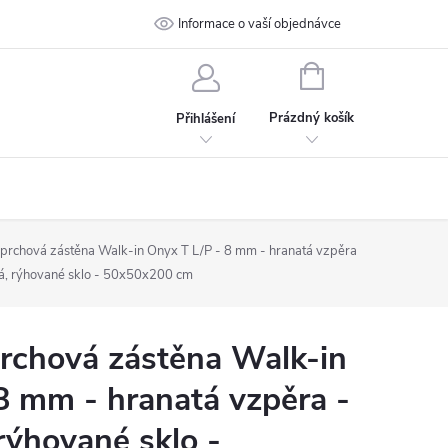
 podmínky
Ochrana osobních údajů
Informace o vaší objednávce
Kontakt
NÁKUPNÍ
KOŠÍK
Prázdný košík
Přihlášení
rchová zástěna Walk-in Onyx T L/P - 8 mm - hranatá vzpěra
á, rýhované sklo - 50x50x200 cm
chová zástěna Walk-in
8 mm - hranatá vzpěra -
rýhované sklo -