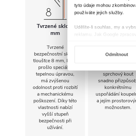
tyto údaje mohou zkombinovat
používáte jejich služby.
Tvrzené sklo 8
Univerzální
Udělíte-li souhlas, my a vyb
mm
montáž
reklamu. Jak Google zpracov
používá informace z webů a
Tvrzené
FlexSide systém
bezpečnostní sklo o
umožňuje instalac
Odmítnout
tloušťce 8 mm, které
na pravou i levo
prošlo speciální
stranu. Díky tomu 
tepelnou úpravou,
sprchový kout
má zvýšenou
snadno přizpůsob
odolnost proti rozbití
konkrétnímu
a mechanickému
uspořádání koupel
poškození. Díky této
a jejím prostorov
vlastnosti nabízí
možnostem.
vyšší stupeň
bezpečnosti při
užívání.