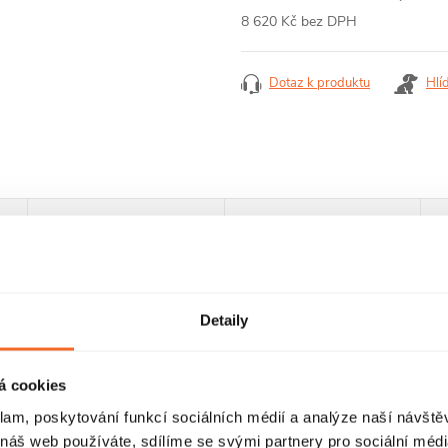
8 620 Kč bez DPH
Měrná
cena:
Dotaz k produktu
Hlí
RECENZE
DISKUZE
Detaily
á cookies
klam, poskytování funkcí sociálních médií a analýze naší návšt
 náš web používáte, sdílíme se svými partnery pro sociální média