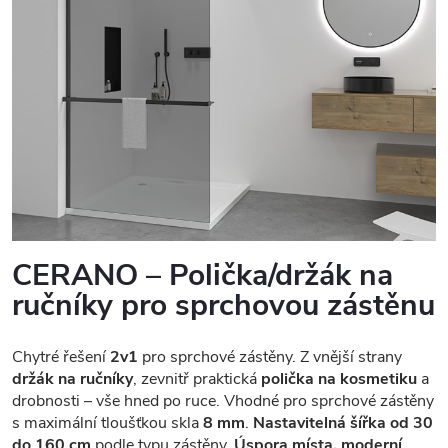
CERANO – Polička/držák na
ručníky pro sprchovou zástěnu
Chytré řešení
2v1
pro sprchové zástěny. Z vnější strany
držák na ručníky
, zevnitř praktická
polička na kosmetiku
a
drobnosti – vše hned po ruce. Vhodné pro sprchové zástěny
s maximální tloušťkou skla
8 mm
.
Nastavitelná šířka od 30
do 160 cm
podle typu zástěny.
Úspora místa, moderní