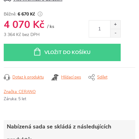
6 670 Kč
4 070 Kč
/ ks
3 364 Kč bez DPH
Měrná
cena:
VLOŽIT DO KOŠÍKU
Dotaz k produktu
Hlídací pes
Sdílet
Značka:
CERANO
Záruka
:
5 let
Nabízená sada se skládá z následujících