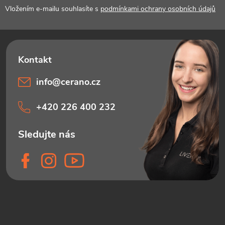
í
Vložením e-mailu souhlasíte s
podmínkami ochrany osobních údajů
info
@
cerano.cz
+420 226 400 232