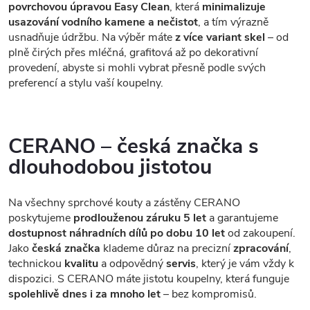
povrchovou úpravou Easy Clean
, která
minimalizuje
usazování vodního kamene a nečistot
, a tím výrazně
usnadňuje údržbu. Na výběr máte
z více variant skel
– od
plně čirých přes mléčná, grafitová až po dekorativní
provedení, abyste si mohli vybrat přesně podle svých
preferencí a stylu vaší koupelny.
CERANO – česká značka s
dlouhodobou jistotou
Na všechny sprchové kouty a zástěny CERANO
poskytujeme
prodlouženou záruku 5 let
a garantujeme
dostupnost náhradních dílů po dobu 10 let
od zakoupení.
Jako
česká značka
klademe důraz na precizní
zpracování
,
technickou
kvalitu
a odpovědný
servis
, který je vám vždy k
dispozici. S CERANO máte jistotu koupelny, která funguje
spolehlivě dnes i za mnoho let
– bez kompromisů.