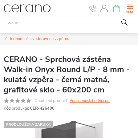
Přejít
NÁKUPNÍ
KOŠÍK
na
obsah
Jednodílné s vodorovnou vzpěrou
CERANO - Sprchová zástěna
Walk-in Onyx Round L/P - 8 mm -
kulatá vzpěra - černá matná,
grafitové sklo - 60x200 cm
Ohodnotit produkt
Podrobnosti hodnocení
Kód produktu:
CER-426400
PRODLOUŽENÁ ZÁRUKA