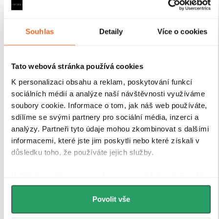
prostředí..
Souhlas
Detaily
Více o cookies
Tato webová stránka používá cookies
K personalizaci obsahu a reklam, poskytování funkcí
sociálních médií a analýze naší návštěvnosti využíváme
soubory cookie. Informace o tom, jak náš web používáte,
sdílíme se svými partnery pro sociální média, inzerci a
analýzy. Partneři tyto údaje mohou zkombinovat s dalšími
informacemi, které jste jim poskytli nebo které získali v
důsledku toho, že používáte jejich služby.
Udělíte-li souhlas, my a vybraní partneři (včetně Googlu)
můžeme používat cookies pro analytiku a
personalizovanou reklamu. Jak Google zpracovává
Povolit vše
osobní údaje najdete na stránkách
Business Data