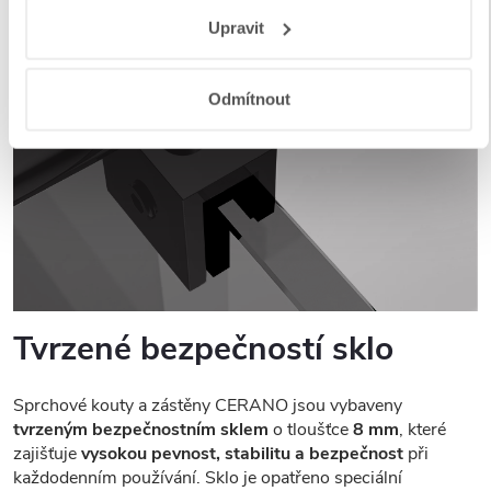
Responsibility
a
Jak Google používá informace z webů
Upravit
a aplikací
.
Odmítnout
Tvrzené bezpečností sklo
Sprchové kouty a zástěny CERANO jsou vybaveny
tvrzeným bezpečnostním sklem
o tloušťce
8 mm
, které
zajišťuje
vysokou pevnost, stabilitu a bezpečnost
při
každodenním používání. Sklo je opatřeno speciální