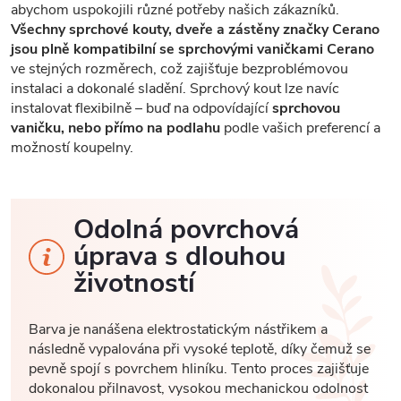
abychom uspokojili různé potřeby našich zákazníků.
Všechny sprchové kouty, dveře a zástěny značky Cerano
jsou plně kompatibilní se sprchovými vaničkami Cerano
ve stejných rozměrech, což zajišťuje bezproblémovou
instalaci a dokonalé sladění. Sprchový kout lze navíc
instalovat flexibilně – buď na odpovídající
sprchovou
vaničku, nebo přímo na podlahu
podle vašich preferencí a
možností koupelny.
Odolná povrchová
úprava s dlouhou
životností
Barva je nanášena elektrostatickým nástřikem a
následně vypalována při vysoké teplotě, díky čemuž se
pevně spojí s povrchem hliníku. Tento proces zajišťuje
dokonalou přilnavost, vysokou mechanickou odolnost