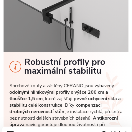
Robustní profily pro
maximální stabilitu
Sprchové kouty a zástěny CERANO jsou vybaveny
odolnými hliníkovými profily o výšce 200 cm a
tloušťce 1,5 cm
, které zajišťují
pevné uchycení skla a
stabilitu celé konstrukce
. Díky
kompenzaci
drobných nerovností stěn
je instalace rychlá, přesná a
bez nutnosti dalších stavebních zásahů.
Antikorozní
úprava
navíc garantuje dlouhou životnost i při
každodenním používání v náročném koupelnovém