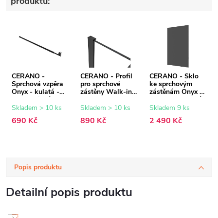
produktů:
CERANO -
CERANO - Profil
CERANO - Sklo
Sprchová vzpěra
pro sprchové
ke sprchovým
Onyx - kulatá -
zástěny Walk-in
zástěnám Onyx -
teleskopická -
Onyx - 8 mm -
8 mm - grafitové
černá matná - 77-
černá matná - 15
sklo - 60x200 cm
Skladem > 10 ks
Skladem > 10 ks
Skladem 9 ks
140 cm
mm
690 Kč
890 Kč
2 490 Kč
Popis produktu
Detailní popis produktu