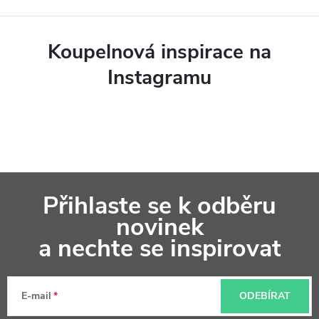
Koupelnová inspirace na
Instagramu
Z
Přihlaste se k odběru
á
novinek
p
a nechte se inspirovat
a
t
E-mail
ODEBÍRAT