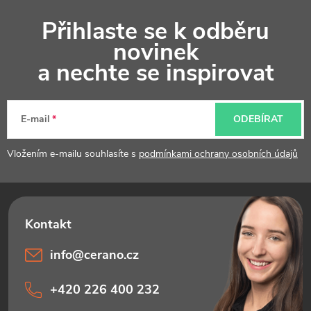
Z
Přihlaste se k odběru
á
novinek
p
a nechte se inspirovat
a
t
E-mail
ODEBÍRAT
í
Vložením e-mailu souhlasíte s
podmínkami ochrany osobních údajů
info
@
cerano.cz
+420 226 400 232