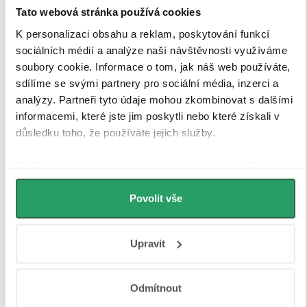
Tato webová stránka používá cookies
K personalizaci obsahu a reklam, poskytování funkcí
sociálních médií a analýze naší návštěvnosti využíváme
soubory cookie. Informace o tom, jak náš web používáte,
sdílíme se svými partnery pro sociální média, inzerci a
analýzy. Partneři tyto údaje mohou zkombinovat s dalšími
informacemi, které jste jim poskytli nebo které získali v
důsledku toho, že používáte jejich služby.
Udělíte-li souhlas, my a vybraní partneři (včetně Googlu)
můžeme používat cookies pro analytiku a
personalizovanou reklamu. Jak Google zpracovává
Povolit vše
osobní údaje najdete na stránkách
Business Data
Tvrzené bezpečností sklo
Responsibility
a
Jak Google používá informace z webů
Upravit
a aplikací
.
Sprchové kouty a zástěny CERANO jsou vybaveny
tvrzeným bezpečnostním sklem
o tloušťce
8 mm
, které
Odmítnout
zajišťuje
vysokou pevnost, stabilitu a bezpečnost
při