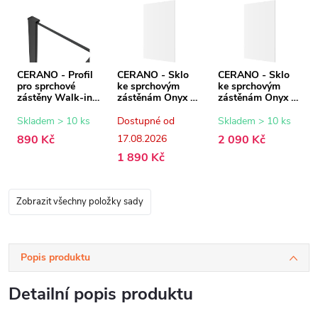
CERANO - Profil
CERANO - Sklo
CERANO - Sklo
pro sprchové
ke sprchovým
ke sprchovým
zástěny Walk-in
zástěnám Onyx -
zástěnám Onyx -
Onyx - 8 mm -
8 mm -
8 mm -
černá matná - 15
transparentní sklo
transparentní sklo
Skladem > 10 ks
Dostupné od
Skladem > 10 ks
mm
- 50x200 cm
- 60x200 cm
890 Kč
17.08.2026
2 090 Kč
1 890 Kč
Zobrazit všechny položky sady
Popis produktu
Detailní popis produktu