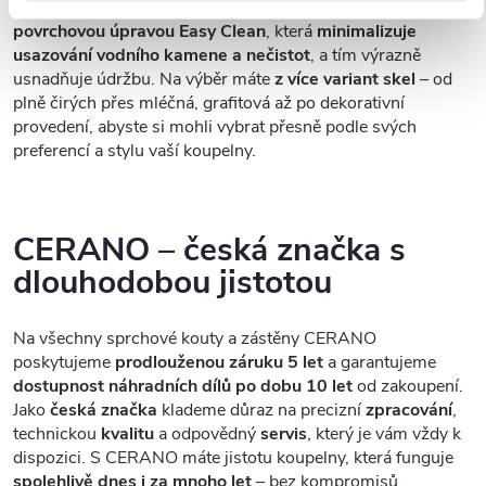
každodenním používání. Sklo je opatřeno speciální
povrchovou úpravou Easy Clean
, která
minimalizuje
usazování vodního kamene a nečistot
, a tím výrazně
usnadňuje údržbu. Na výběr máte
z více variant skel
– od
plně čirých přes mléčná, grafitová až po dekorativní
provedení, abyste si mohli vybrat přesně podle svých
preferencí a stylu vaší koupelny.
CERANO – česká značka s
dlouhodobou jistotou
Na všechny sprchové kouty a zástěny CERANO
poskytujeme
prodlouženou záruku 5 let
a garantujeme
dostupnost náhradních dílů po dobu 10 let
od zakoupení.
Jako
česká značka
klademe důraz na precizní
zpracování
,
technickou
kvalitu
a odpovědný
servis
, který je vám vždy k
dispozici. S CERANO máte jistotu koupelny, která funguje
spolehlivě dnes i za mnoho let
– bez kompromisů.