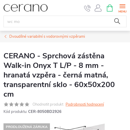
Přejít
NÁKUPNÍ
KOŠÍK
na
obsah
Dvoudílné variabilní s vodorovnými vzpěrami
CERANO - Sprchová zástěna
Walk-in Onyx T L/P - 8 mm -
hranatá vzpěra - černá matná,
transparentní sklo - 60x50x200
cm
Ohodnotit produkt
Podrobnosti hodnocení
Kód produktu:
CER-8050BD2926
PRODLOUŽENÁ ZÁRUKA