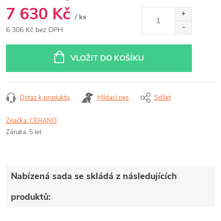
7 630 Kč
/ ks
6 306 Kč bez DPH
Měrná
cena:
VLOŽIT DO KOŠÍKU
Dotaz k produktu
Hlídací pes
Sdílet
Značka:
CERANO
Záruka
:
5 let
Nabízená sada se skládá z následujících
produktů: