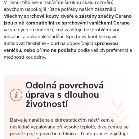
V rámci této série nabízíme širokou škálu rozměrů,
abychom uspokojili různé potřeby našich zákazníků.
Všechny sprchové kouty, dveře a zástěny značky Cerano
jsou plně kompatibilní se sprchovými vaničkami Cerano
ve stejných rozměrech, což zajišťuje bezproblémovou
instalaci a dokonalé sladění. Sprchový kout lze navíc
instalovat flexibilně – buď na odpovídající
sprchovou
vaničku, nebo přímo na podlahu
podle vašich preferencí a
možností koupelny.
Odolná povrchová
úprava s dlouhou
životností
Barva je nanášena elektrostatickým nástřikem a
následně vypalována při vysoké teplotě, díky čemuž se
pevně spojí s povrchem hliníku. Tento proces zajišťuje