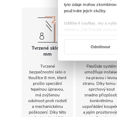
tyto údaje mohou zkombinovat
používáte jejich služby.
Udělíte-li souhlas, my a vyb
reklamu. Jak Google zpracov
používá informace z webů a
Odmítnout
Tvrzené sklo 8
Univerzální
mm
montáž
Tvrzené
FlexSide systém
bezpečnostní sklo o
umožňuje instalac
tloušťce 8 mm, které
na pravou i levo
prošlo speciální
stranu. Díky tomu 
tepelnou úpravou,
sprchový kout
má zvýšenou
snadno přizpůsob
odolnost proti rozbití
konkrétnímu
a mechanickému
uspořádání koupel
poškození. Díky této
a jejím prostorov