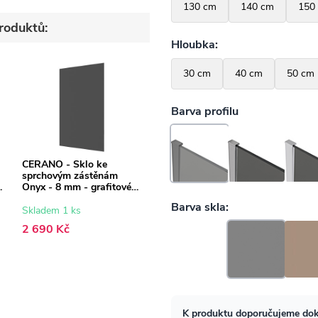
roduktů:
CERANO - Sklo ke
sprchovým zástěnám
Onyx - 8 mm - grafitové
sklo - 70x200 cm
Skladem 1 ks
2 690 Kč