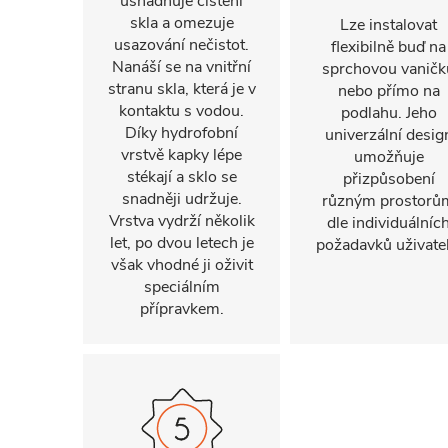
usnadňuje čištění
skla a omezuje
Lze instalovat
usazování nečistot.
flexibilně buď na
Nanáší se na vnitřní
sprchovou vaničk
stranu skla, která je v
nebo přímo na
kontaktu s vodou.
podlahu. Jeho
Díky hydrofobní
univerzální desig
vrstvě kapky lépe
umožňuje
stékají a sklo se
přizpůsobení
snadněji udržuje.
různým prostorů
Vrstva vydrží několik
dle individuálníc
let, po dvou letech je
požadavků uživatel
však vhodné ji oživit
speciálním
přípravkem.