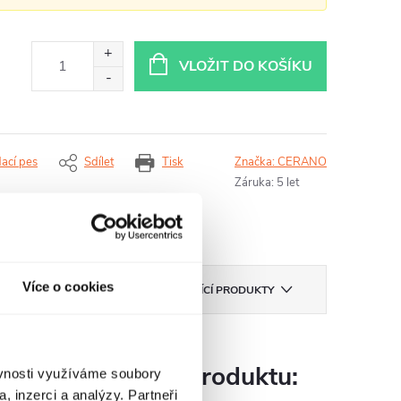
VLOŽIT DO KOŠÍKU
dací pes
Sdílet
Tisk
Značka:
CERANO
Záruka
:
5 let
Více o cookies
KA
CERANO
SOUVISEJÍCÍ PRODUKTY
Parametry produktu:
ěvnosti využíváme soubory
, inzerci a analýzy. Partneři