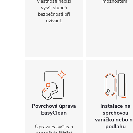
vlastnosti nabízí
možnostem.
vyšší stupeň
bezpečnosti při
užívání.
Povrchová úprava
Instalace na
EasyClean
sprchovou
vaničku nebo n
podlahu
Úprava EasyClean