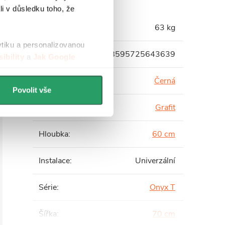
li v důsledku toho, že
Hmotnost
:
63 kg
ytiku a personalizovanou
EAN
:
8595725643639
ibility
a
Jak Google
Barva profilu
:
Černá
Povolit vše
Barva skla
:
Grafit
Hloubka
:
60 cm
Instalace
:
Univerzální
Série
:
Onyx T
Šířka
:
70 cm