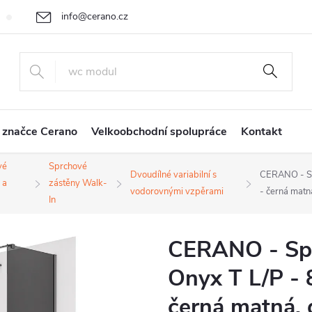
info@cerano.cz
Cenová nabídka na míru
Vrácení zboží a reklamace
Obchodní
+420 226 400 232
 značce Cerano
Velkoobchodní spolupráce
Kontakt
vé
Sprchové
Dvoudílné variabilní s
CERANO - Sp
 a
zástěny Walk-
vodorovnými vzpěrami
- černá matn
In
CERANO - Spr
Onyx T L/P - 
černá matná, g