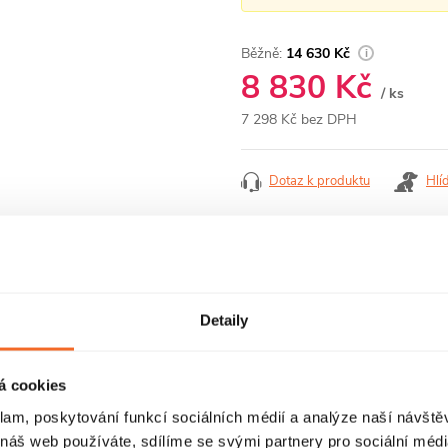
14 630 Kč
8 830 Kč
/ ks
7 298 Kč bez DPH
Měrná
cena:
Dotaz k produktu
Hlí
Detaily
ZE
DISKUZE
ZNAČ
á cookies
klam, poskytování funkcí sociálních médií a analýze naší návšt
 náš web používáte, sdílíme se svými partnery pro sociální média