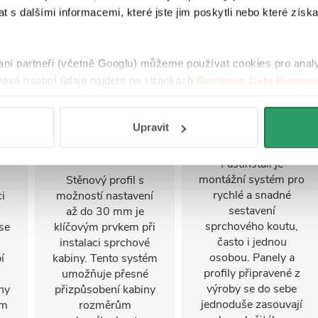
 s dalšími informacemi, které jste jim poskytli nebo které získa
raní partneři (včetně Googlu) můžeme používat cookies pro anal
ává osobní údaje najdete na stránkách
Business Data Respons
 aplikací
.
Upravit
Nastavitelný
FastInstall
stěnový profil
FastInstall je
montážní systém pro
Stěnový profil s
rychlé a snadné
i
možností nastavení
sestavení
u
až do 30 mm je
sprchového koutu,
se
klíčovým prvkem při
často i jednou
instalaci sprchové
osobou. Panely a
í
kabiny. Tento systém
profily připravené z
umožňuje přesné
výroby se do sebe
ny
přizpůsobení kabiny
jednoduše zasouvají
ým
rozměrům