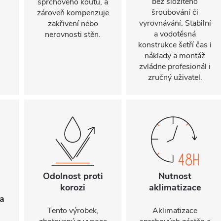
bez složitého
sprchového koutu, a
šroubování či
zároveň kompenzuje
vyrovnávání. Stabilní
zakřivení nebo
a vodotěsná
nerovnosti stěn.
konstrukce šetří čas i
náklady a montáž
zvládne profesionál i
zručný uživatel.
Odolnost proti
Nutnost
korozi
aklimatizace
a
Tento výrobek,
Aklimatizace