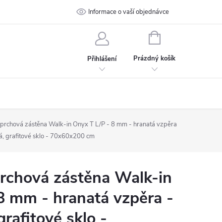
 podmínky
Ochrana osobních údajů
Informace o vaší objednávce
Kontakt
NÁKUPNÍ
KOŠÍK
Prázdný košík
Přihlášení
rchová zástěna Walk-in Onyx T L/P - 8 mm - hranatá vzpěra
á, grafitové sklo - 70x60x200 cm
chová zástěna Walk-in
8 mm - hranatá vzpěra -
rafitové sklo -