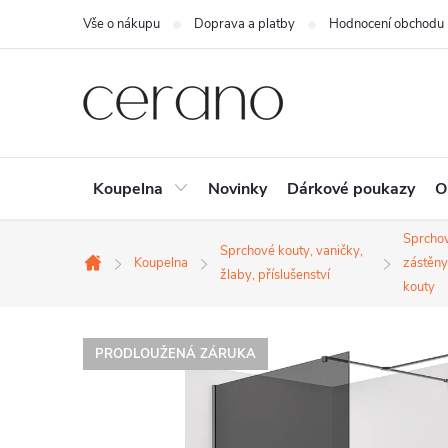
Přejít
Vše o nákupu
Doprava a platby
Hodnocení obchodu
na
obsah
Koupelna
Novinky
Dárkové poukazy
O
Sprcho
Sprchové kouty, vaničky,
Koupelna
zástěny
Domů
žlaby, příslušenství
kouty
PRODLOUŽENÁ ZÁRUKA