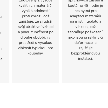
zhotovený z vysoce
sprchových zástěn a
kvalitních materiálů,
koutů na 48 hodin je
vyniká odolností
nezbytná pro
proti korozi, což
adaptaci materiálů
u
zajišťuje, že si udrží
na místní teplotu a
svůj atraktivní vzhled
vlhkost, což
a plnou funkčnost po
zabraňuje poškození,
n
dlouhé období, i v
jako jsou praskliny či
prostředí s vysokou
deformace, a
vlhkostí typickou pro
zajišťuje
m
koupelny.
bezproblémovou
h
instalaci.
e.