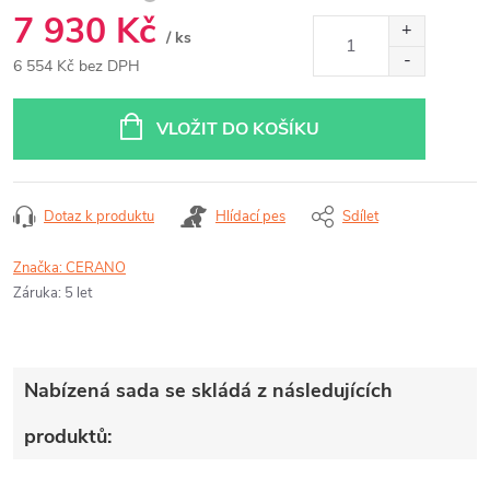
7 930 Kč
/ ks
6 554 Kč bez DPH
Měrná
cena:
VLOŽIT DO KOŠÍKU
Dotaz k produktu
Hlídací pes
Sdílet
Značka:
CERANO
Záruka
:
5 let
Nabízená sada se skládá z následujících
produktů: