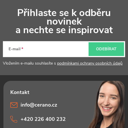
Z
Přihlaste se k odběru
á
novinek
p
a nechte se inspirovat
a
t
E-mail
ODEBÍRAT
í
Vložením e-mailu souhlasíte s
podmínkami ochrany osobních údajů
info
@
cerano.cz
+420 226 400 232