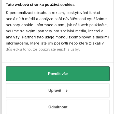
Tato webová stránka používá cookies
K personalizaci obsahu a reklam, poskytování funkcí
sociálních médií a analýze naší návštěvnosti využíváme
soubory cookie. Informace o tom, jak náš web používáte,
sdílíme se svými partnery pro sociální média, inzerci a
analýzy. Partneři tyto údaje mohou zkombinovat s dalšími
informacemi, které jste jim poskytli nebo které získali v
důsledku toho, že používáte jejich služby.
Udělíte-li souhlas, my a vybraní partneři (včetně Googlu)
můžeme používat cookies pro analytiku a
personalizovanou reklamu. Jak Google zpracovává
Povolit vše
osobní údaje najdete na stránkách
Business Data
Tvrzené bezpečností sklo
Responsibility
a
Jak Google používá informace z webů
Upravit
a aplikací
.
Sprchové kouty a zástěny CERANO jsou vybaveny
tvrzeným bezpečnostním sklem
o tloušťce
8 mm
, které
Odmítnout
zajišťuje
vysokou pevnost, stabilitu a bezpečnost
při