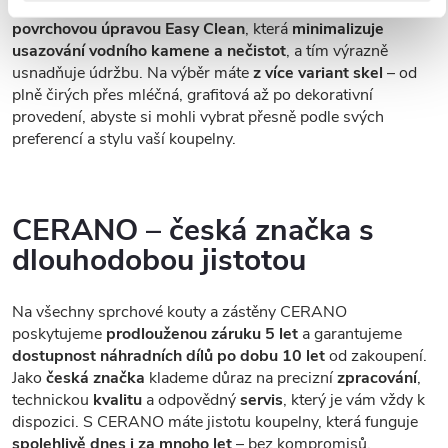
každodenním používání. Sklo je opatřeno speciální
povrchovou úpravou Easy Clean
, která
minimalizuje
usazování vodního kamene a nečistot
, a tím výrazně
usnadňuje údržbu. Na výběr máte
z více variant skel
– od
plně čirých přes mléčná, grafitová až po dekorativní
provedení, abyste si mohli vybrat přesně podle svých
preferencí a stylu vaší koupelny.
CERANO – česká značka s
dlouhodobou jistotou
Na všechny sprchové kouty a zástěny CERANO
poskytujeme
prodlouženou záruku 5 let
a garantujeme
dostupnost náhradních dílů po dobu 10 let
od zakoupení.
Jako
česká značka
klademe důraz na precizní
zpracování
,
technickou
kvalitu
a odpovědný
servis
, který je vám vždy k
dispozici. S CERANO máte jistotu koupelny, která funguje
spolehlivě dnes i za mnoho let
– bez kompromisů.