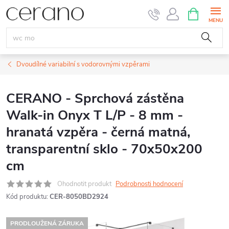
Přejít
NÁKUPNÍ
KOŠÍK
na
obsah
Dvoudílné variabilní s vodorovnými vzpěrami
CERANO - Sprchová zástěna
Walk-in Onyx T L/P - 8 mm -
hranatá vzpěra - černá matná,
transparentní sklo - 70x50x200
cm
Ohodnotit produkt
Podrobnosti hodnocení
Kód produktu:
CER-8050BD2924
PRODLOUŽENÁ ZÁRUKA