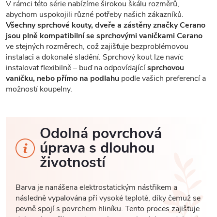
V rámci této série nabízíme širokou škálu rozměrů,
abychom uspokojili různé potřeby našich zákazníků.
Všechny sprchové kouty, dveře a zástěny značky Cerano
jsou plně kompatibilní se sprchovými vaničkami Cerano
ve stejných rozměrech, což zajišťuje bezproblémovou
instalaci a dokonalé sladění. Sprchový kout lze navíc
instalovat flexibilně – buď na odpovídající
sprchovou
vaničku, nebo přímo na podlahu
podle vašich preferencí a
možností koupelny.
Odolná povrchová
úprava s dlouhou
životností
Barva je nanášena elektrostatickým nástřikem a
následně vypalována při vysoké teplotě, díky čemuž se
pevně spojí s povrchem hliníku. Tento proces zajišťuje