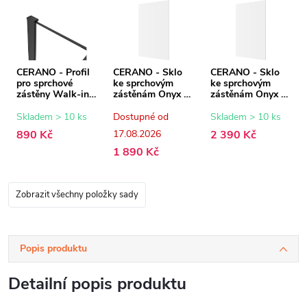
CERANO - Profil
CERANO - Sklo
CERANO - Sklo
pro sprchové
ke sprchovým
ke sprchovým
zástěny Walk-in
zástěnám Onyx -
zástěnám Onyx -
Onyx - 8 mm -
8 mm -
8 mm -
černá matná - 15
transparentní sklo
transparentní sklo
Skladem > 10 ks
Dostupné od
Skladem > 10 ks
mm
- 50x200 cm
- 70x200 cm
890 Kč
17.08.2026
2 390 Kč
1 890 Kč
Zobrazit všechny položky sady
Popis produktu
Detailní popis produktu