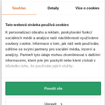
Souhlas
Detaily
Více o cookies
Tato webová stránka používá cookies
K personalizaci obsahu a reklam, poskytování funkcí
sociálních médií a analýze naší návštěvnosti využíváme
soubory cookie. Informace o tom, jak náš web používáte,
sdílíme se svými partnery pro sociální média, inzerci a
analýzy. Partneři tyto údaje mohou zkombinovat s dalšími
informacemi, které jste jim poskytli nebo které získali v
důsledku toho, že používáte jejich služby.
Udělíte-li souhlas, my a vybraní partneři (včetně Googlu)
můžeme používat cookies pro analytiku a
personalizovanou reklamu. Jak Google zpracovává
Povolit vše
osobní údaje najdete na stránkách
Business Data
Responsibility
a
Jak Google používá informace z webů
Upravit