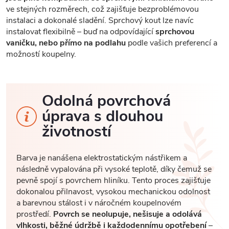
ve stejných rozměrech, což zajišťuje bezproblémovou
instalaci a dokonalé sladění. Sprchový kout lze navíc
instalovat flexibilně – buď na odpovídající
sprchovou
vaničku, nebo přímo na podlahu
podle vašich preferencí a
možností koupelny.
Odolná povrchová
úprava s dlouhou
životností
Barva je nanášena elektrostatickým nástřikem a
následně vypalována při vysoké teplotě, díky čemuž se
pevně spojí s povrchem hliníku. Tento proces zajišťuje
dokonalou přilnavost, vysokou mechanickou odolnost
a barevnou stálost i v náročném koupelnovém
prostředí.
Povrch se neolupuje, nešisuje a odolává
vlhkosti, běžné údržbě i každodennímu opotřebení
–