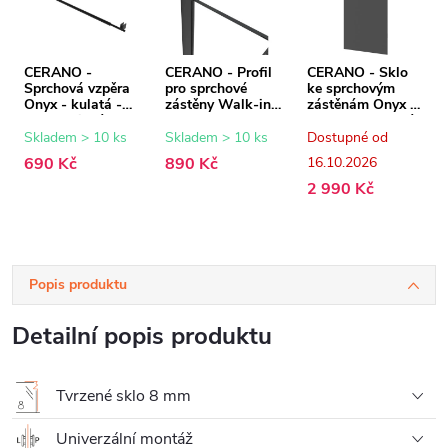
CERANO -
CERANO - Profil
CERANO - Sklo
Sprchová vzpěra
pro sprchové
ke sprchovým
Onyx - kulatá -
zástěny Walk-in
zástěnám Onyx -
teleskopická -
Onyx - 8 mm -
8 mm - grafitové
černá matná - 77-
černá matná - 15
sklo - 80x200 cm
Skladem > 10 ks
Skladem > 10 ks
Dostupné od
140 cm
mm
690 Kč
890 Kč
16.10.2026
2 990 Kč
Popis produktu
Detailní popis produktu
Tvrzené sklo 8 mm
Univerzální montáž