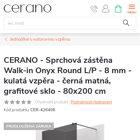
Přejít
NÁKUPNÍ
KOŠÍK
na
obsah
Jednodílné s vodorovnou vzpěrou
CERANO - Sprchová zástěna
Walk-in Onyx Round L/P - 8 mm -
kulatá vzpěra - černá matná,
grafitové sklo - 80x200 cm
Ohodnotit produkt
Podrobnosti hodnocení
Kód produktu:
CER-426406
PRODLOUŽENÁ ZÁRUKA