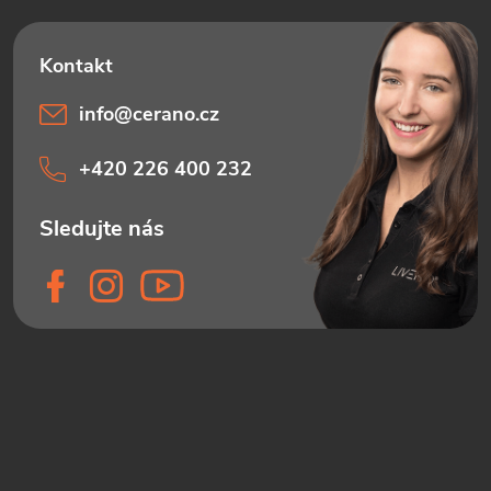
info
@
cerano.cz
+420 226 400 232