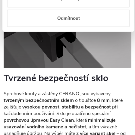
a aplikací
.
Odmítnout
Tvrzené bezpečností sklo
Sprchové kouty a zástěny CERANO jsou vybaveny
tvrzeným bezpečnostním sklem
o tloušťce
8 mm
, které
zajišťuje
vysokou pevnost, stabilitu a bezpečnost
při
každodenním používání. Sklo je opatřeno speciální
povrchovou úpravou Easy Clean
, která
minimalizuje
usazování vodního kamene a nečistot
, a tím výrazně
usnadňuje údržbu. Na výběr máte
z více variant skel
– od