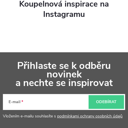
Koupelnová inspirace na
Instagramu
Z
Přihlaste se k odběru
á
novinek
p
a nechte se inspirovat
a
t
E-mail
ODEBÍRAT
í
Vložením e-mailu souhlasíte s
podmínkami ochrany osobních údajů