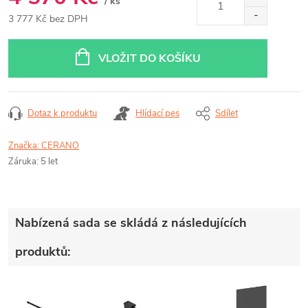
/ ks
3 777 Kč bez DPH
Měrná
cena:
VLOŽIT DO KOŠÍKU
Dotaz k produktu
Hlídací pes
Sdílet
Značka:
CERANO
Záruka
:
5 let
Nabízená sada se skládá z následujících
produktů: