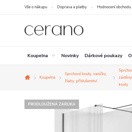
Přejít
Vše o nákupu
Doprava a platby
Hodnocení obchodu
na
obsah
Koupelna
Novinky
Dárkové poukazy
O
Sprcho
Sprchové kouty, vaničky,
Koupelna
zástěny
Domů
žlaby, příslušenství
kouty
PRODLOUŽENÁ ZÁRUKA