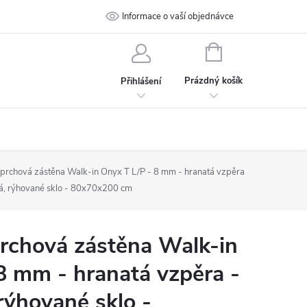
 podmínky
Ochrana osobních údajů
Informace o vaší objednávce
Kontakt
NÁKUPNÍ
KOŠÍK
Prázdný košík
Přihlášení
rchová zástěna Walk-in Onyx T L/P - 8 mm - hranatá vzpěra
á, rýhované sklo - 80x70x200 cm
chová zástěna Walk-in
8 mm - hranatá vzpěra -
rýhované sklo -