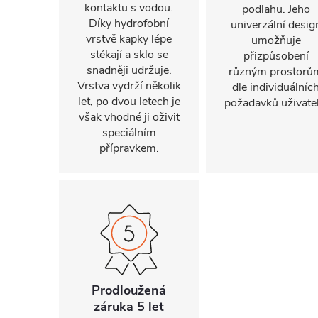
kontaktu s vodou.
podlahu. Jeho
Díky hydrofobní
univerzální desig
vrstvě kapky lépe
umožňuje
stékají a sklo se
přizpůsobení
snadněji udržuje.
různým prostorů
Vrstva vydrží několik
dle individuálníc
let, po dvou letech je
požadavků uživatel
však vhodné ji oživit
speciálním
přípravkem.
Prodloužená
záruka 5 let