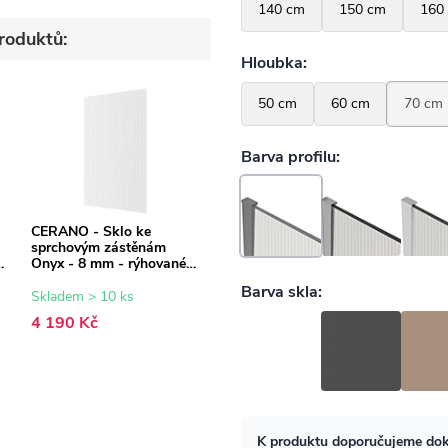
roduktů:
CERANO - Sklo ke
sprchovým zástěnám
Onyx - 8 mm - rýhované
sklo - 80x200 cm
Skladem > 10 ks
4 190 Kč