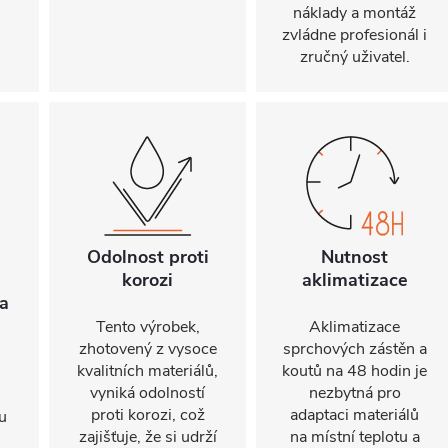
náklady a montáž
zvládne profesionál i
zručný uživatel.
Odolnost proti
Nutnost
korozi
aklimatizace
a
Tento výrobek,
Aklimatizace
zhotovený z vysoce
sprchových zástěn a
kvalitních materiálů,
koutů na 48 hodin je
vyniká odolností
nezbytná pro
proti korozi, což
adaptaci materiálů
u
zajišťuje, že si udrží
na místní teplotu a