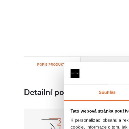
POPIS PRODUKTU
SOUBORY KE STAŽENÍ
Detailní popis produktu
Souhlas
Tato webová stránka použív
K personalizaci obsahu a re
cookie. Informace o tom, jak