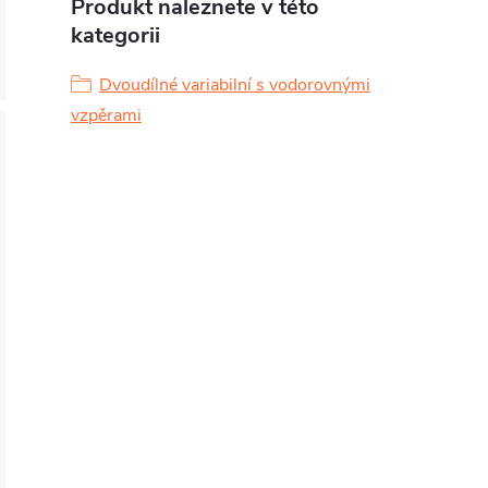
Produkt naleznete v této
kategorii
Dvoudílné variabilní s vodorovnými
vzpěrami