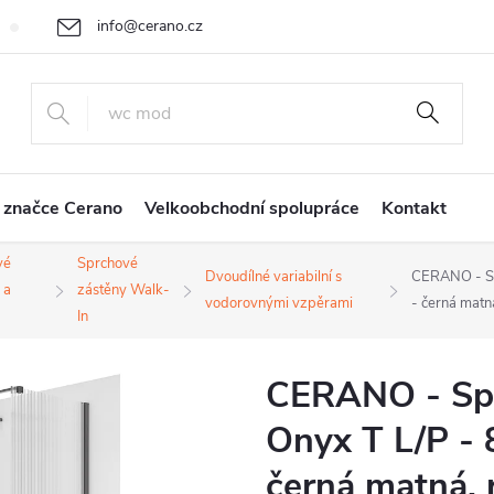
info@cerano.cz
Cenová nabídka na míru
Vrácení zboží a reklamace
Obchodní
+420 226 400 232
 značce Cerano
Velkoobchodní spolupráce
Kontakt
vé
Sprchové
Dvoudílné variabilní s
CERANO - Sp
 a
zástěny Walk-
vodorovnými vzpěrami
- černá matn
In
CERANO - Spr
Onyx T L/P - 
černá matná, 