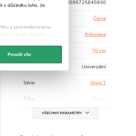
EAN
:
8595725645930
li v důsledku toho, že
Barva profilu
:
Černá
ytiku a personalizovanou
Barva skla
:
Rýhované
ibility
a
Jak Google
Hloubka
:
70 cm
Povolit vše
Instalace
:
Univerzální
Série
:
Onyx T
Šířka
:
80 cm
VŠECHNY PARAMETRY