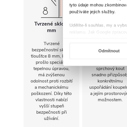
tyto údaje mohou zkombinovat
používáte jejich služby.
Tvrzené sklo 8
Univerzální
Udělíte-li souhlas, my a vyb
mm
montáž
reklamu. Jak Google zpracov
používá informace z webů a
Tvrzené
FlexSide systém
bezpečnostní sklo o
umožňuje instalac
Odmítnout
tloušťce 8 mm, které
na pravou i levo
prošlo speciální
stranu. Díky tomu 
tepelnou úpravou,
sprchový kout
má zvýšenou
snadno přizpůsob
odolnost proti rozbití
konkrétnímu
a mechanickému
uspořádání koupel
poškození. Díky této
a jejím prostorov
vlastnosti nabízí
možnostem.
vyšší stupeň
bezpečnosti při
užívání.