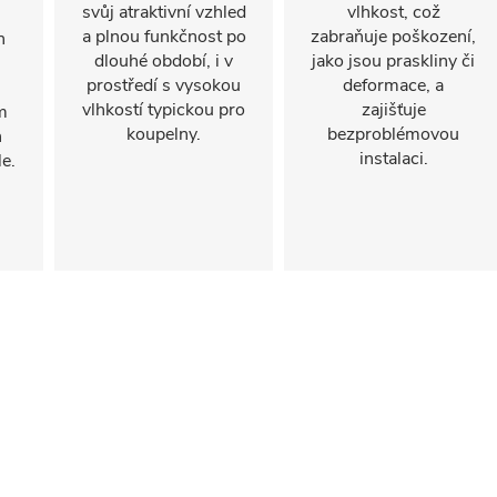
svůj atraktivní vzhled
vlhkost, což
a plnou funkčnost po
zabraňuje poškození,
n
dlouhé období, i v
jako jsou praskliny či
prostředí s vysokou
deformace, a
vlhkostí typickou pro
zajišťuje
m
koupelny.
bezproblémovou
h
instalaci.
e.