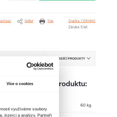
dací pes
Sdílet
Tisk
Značka:
CERANO
Záruka
:
5 let
ZNAČKA
CERANO
SOUVISEJÍCÍ PRODUKTY
Parametry produktu:
Více o cookies
Hmotnost
:
60 kg
ěvnosti využíváme soubory
, inzerci a analýzy. Partneři