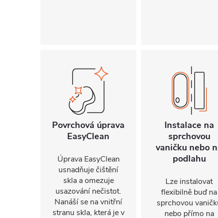
Povrchová úprava
Instalace na
EasyClean
sprchovou
vaničku nebo n
podlahu
Úprava EasyClean
usnadňuje čištění
skla a omezuje
Lze instalovat
usazování nečistot.
flexibilně buď na
Nanáší se na vnitřní
sprchovou vaničk
stranu skla, která je v
nebo přímo na