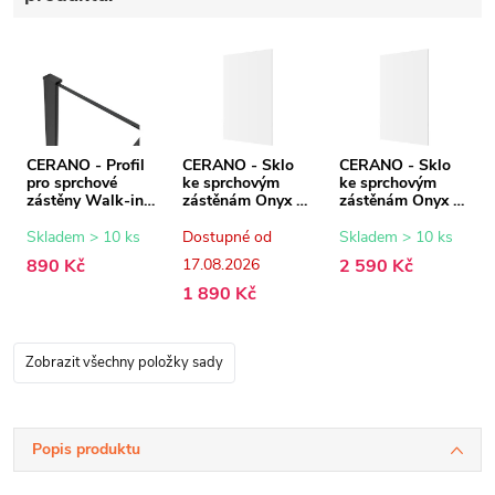
CERANO - Profil
CERANO - Sklo
CERANO - Sklo
pro sprchové
ke sprchovým
ke sprchovým
zástěny Walk-in
zástěnám Onyx -
zástěnám Onyx -
Onyx - 8 mm -
8 mm -
8 mm -
černá matná - 15
transparentní sklo
transparentní sklo
Skladem > 10 ks
Dostupné od
Skladem > 10 ks
mm
- 50x200 cm
- 80x200 cm
890 Kč
17.08.2026
2 590 Kč
1 890 Kč
Zobrazit všechny položky sady
Popis produktu