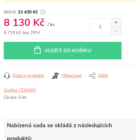
13 430 Kč
8 130 Kč
/ ks
6 719 Kč bez DPH
Měrná
cena:
VLOŽIT DO KOŠÍKU
Dotaz k produktu
Hlídací pes
Sdílet
Značka:
CERANO
Záruka
:
5 let
Nabízená sada se skládá z následujících
produktů: