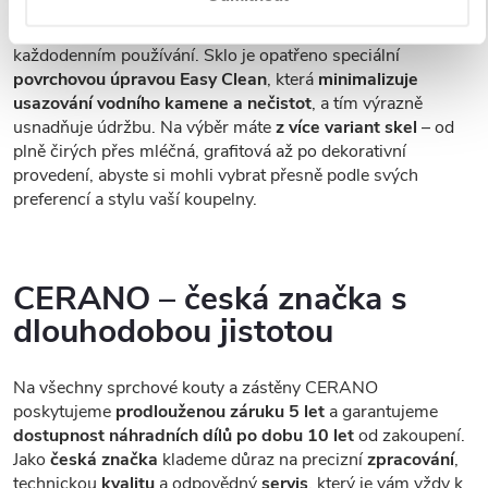
tvrzeným bezpečnostním sklem
o tloušťce
8 mm
, které
zajišťuje
vysokou pevnost, stabilitu a bezpečnost
při
každodenním používání. Sklo je opatřeno speciální
povrchovou úpravou Easy Clean
, která
minimalizuje
usazování vodního kamene a nečistot
, a tím výrazně
usnadňuje údržbu. Na výběr máte
z více variant skel
– od
plně čirých přes mléčná, grafitová až po dekorativní
provedení, abyste si mohli vybrat přesně podle svých
preferencí a stylu vaší koupelny.
CERANO – česká značka s
dlouhodobou jistotou
Na všechny sprchové kouty a zástěny CERANO
poskytujeme
prodlouženou záruku 5 let
a garantujeme
dostupnost náhradních dílů po dobu 10 let
od zakoupení.
Jako
česká značka
klademe důraz na precizní
zpracování
,
technickou
kvalitu
a odpovědný
servis
, který je vám vždy k