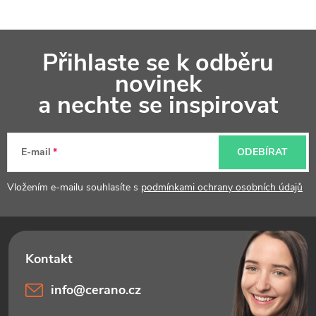
Z
Přihlaste se k odběru
á
novinek
p
a nechte se inspirovat
a
t
E-mail
ODEBÍRAT
í
Vložením e-mailu souhlasíte s
podmínkami ochrany osobních údajů
info
@
cerano.cz