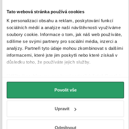
Tato webová stránka používá cookies
K personalizaci obsahu a reklam, poskytování funkcí
sociálních médií a analýze naší návštěvnosti využíváme
soubory cookie. Informace o tom, jak náš web používáte,
sdílíme se svými partnery pro sociální média, inzerci a
analýzy. Partneři tyto údaje mohou zkombinovat s dalšími
informacemi, které jste jim poskytli nebo které získali v
důsledku toho, že používáte jejich služby.
Udělíte-li souhlas, my a vybraní partneři (včetně Googlu)
můžeme používat cookies pro analytiku a
personalizovanou reklamu. Jak Google zpracovává
Povolit vše
osobní údaje najdete na stránkách
Business Data
Responsibility
a
Jak Google používá informace z webů
Tvrzené bezpečností sklo
Upravit
a aplikací
.
Sprchové kouty a zástěny CERANO jsou vybaveny
Odmítnout