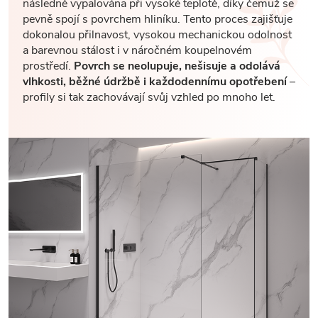
následně vypalována při vysoké teplotě, díky čemuž se
pevně spojí s povrchem hliníku. Tento proces zajišťuje
dokonalou přilnavost, vysokou mechanickou odolnost
a barevnou stálost i v náročném koupelnovém
prostředí.
Povrch se neolupuje, nešisuje a odolává
vlhkosti, běžné údržbě i každodennímu opotřebení
–
profily si tak zachovávají svůj vzhled po mnoho let.